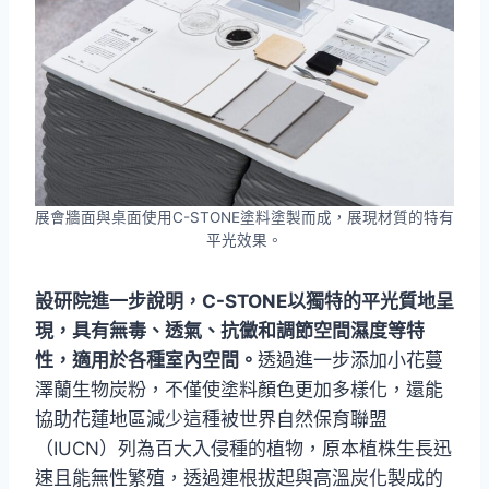
展會牆面與桌面使用C-STONE塗料塗製而成，展現材質的特有
平光效果。
設研院進一步說明，C-STONE以獨特的平光質地呈
現，具有無毒、透氣、抗黴和調節空間濕度等特
性，適用於各種室內空間。
透過進一步添加小花蔓
澤蘭生物炭粉，不僅使塗料顏色更加多樣化，還能
協助花蓮地區減少這種被世界自然保育聯盟
（IUCN）列為百大入侵種的植物，原本植株生長迅
速且能無性繁殖，透過連根拔起與高溫炭化製成的