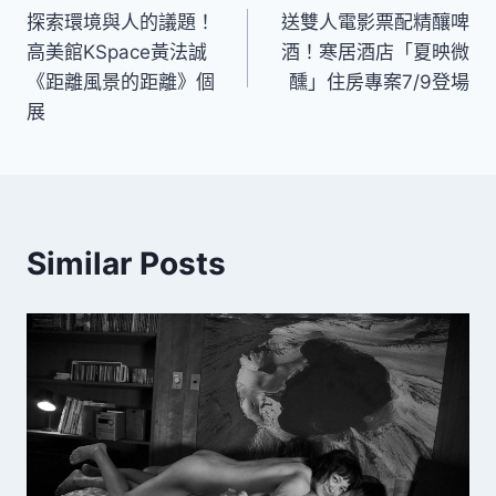
探索環境與人的議題！
送雙人電影票配精釀啤
章
高美館KSpace黃法誠
酒！寒居酒店「夏映微
導
《距離風景的距離》個
醺」住房專案7/9登場
展
覽
Similar Posts