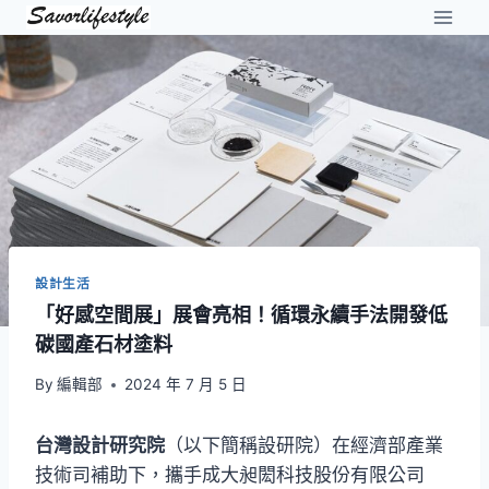
Skip
to
content
設計生活
「好感空間展」展會亮相！循環永續手法開發低
碳國產石材塗料
By
編輯部
2024 年 7 月 5 日
台灣設計研究院
（以下簡稱設研院）在經濟部產業
技術司補助下，攜手成大昶閎科技股份有限公司