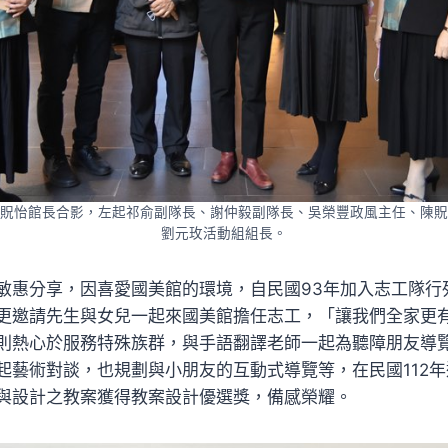
貺怡館長合影，左起祁俞副隊長、謝仲毅副隊長、吳榮豐政風主任、陳貺
劉元玫活動組組長。
敏惠分享，因喜愛國美館的環境，自民國93年加入志工隊行
更邀請先生與女兒一起來國美館擔任志工，「讓我們全家更
則熱心於服務特殊族群，與手語翻譯老師一起為聽障朋友導
起藝術對談，也規劃與小朋友的互動式導覽等，在民國112
與設計之教案獲得教案設計優選獎，備感榮耀。