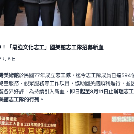
名中！「最強文化志工」國美館志工隊招募新血
7 月 5 日
灣美術館
於民國77年成立
志工隊
，迄今志工隊成員已達594
兒童服務、觀眾服務等工作項目，協助國美館順利進行，並
獲各界好評。為持續引入新血，
即日起至8月11日止辦理志
美館志工隊的行列。