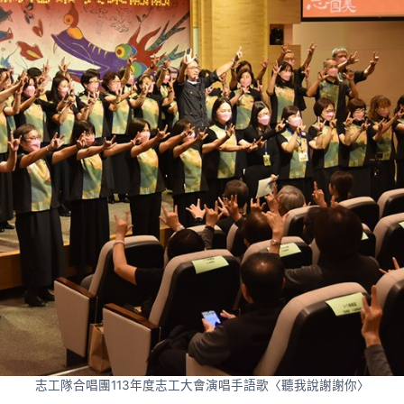
志工隊合唱團113年度志工大會演唱手語歌〈聽我說謝謝你〉