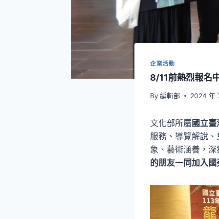
企業活動
8/11前熱烈報
By
編輯部
2024 年 
文化部所屬
國立臺
服務、導覽解說、
象、藝術涵養，深
的朋友一同加入國