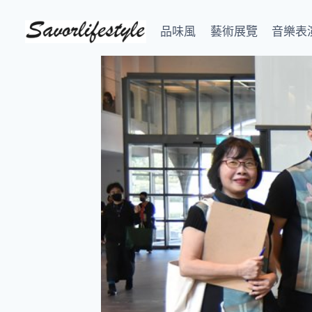
Skip
to
品味風
藝術展覽
音樂表
content