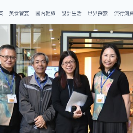
演
美食饗宴
國內輕旅
設計生活
世界探索
流行消