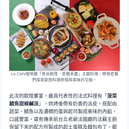
Le Cafe咖啡廳「食尚歐陸．意猶未盡」主題料理，帶領老饕
們探索歐陸料理熱情與美味的交融。
此次的歐陸饗宴，最具代表性的法式料理有「
菠菜
鯖魚甜椒鹹派
」，烘烤後帶有奶香的派皮，搭配由
蔬菜、鯖魚以及濃稠的蛋與起司製成美味的內餡，
口感豐富，還有傳承前台北老爺法國廳的法籍主廚
保留下來的配方所製成的起士蛋糕及麵包布丁，都