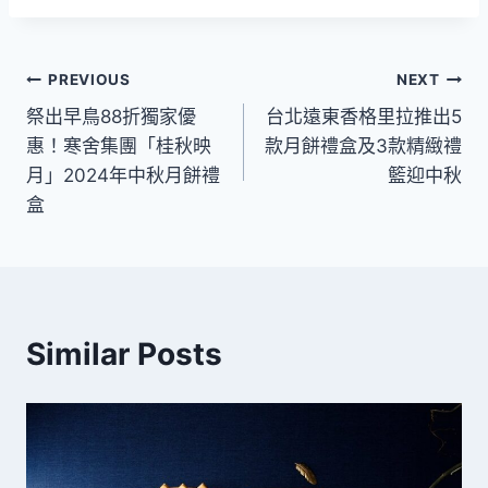
文
PREVIOUS
NEXT
祭出早鳥88折獨家優
台北遠東香格里拉推出5
章
惠！寒舍集團「桂秋映
款月餅禮盒及3款精緻禮
導
月」2024年中秋月餅禮
籃迎中秋
盒
覽
Similar Posts