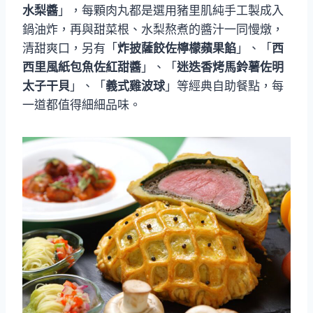
水梨醬
」，每顆肉丸都是選用豬里肌純手工製成入
鍋油炸，再與甜菜根、水梨熬煮的醬汁一同慢燉，
清甜爽口，另有「
炸披薩餃佐檸檬蘋果餡
」、「
西
西里風紙包魚佐紅甜醬
」、「
迷迭香烤馬鈴薯佐明
太子干貝
」、「
義式雞波球
」等經典自助餐點，每
一道都值得細細品味。