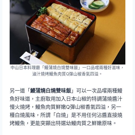
中山日本料理廳「鰻蒲燒白燒雙味飯」一口品嚐兩種好滋味，
滷汁燒烤鰻魚肉質Q彈山椒香氣四溢。
另一道「
鰻蒲燒白燒雙味飯
」可以一次品嚐兩種鰻
魚好味道，主廚取用加入日本山椒的特調蒲燒醬汁
慢火燒烤，鰻魚肉質鮮嫩Q彈山椒香氣四溢，另一
種白燒風味，所謂「白燒」是不用任何沾醬直接燒
烤鰻魚，更能突顯出特選幼鰻肉質之鮮嫩原味。