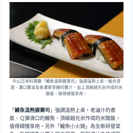
中山日本料理廳「鰻魚溫熱握壽司」強調溫熱上桌，融合清
酒、濃口醬油及香濃麥芽糖的醬汁，加上頂級越光米作成的米
醋飯，值得細慢享用。
「
鰻魚溫熱握壽司
」強調溫熱上桌，老滷汁的香
氣、Ｑ彈滑口的鰻魚、頂級越光米作成的米醋飯，
值得細慢享用。另外「鰻魚小火鍋」為全新研發菜