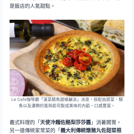
是飯店的人氣甜點。
Le Cafe咖啡廳「菠菜鯖魚甜椒鹹派」派皮，搭配由蔬菜、鯖
魚以及濃稠的蛋與起司製成美味的內餡，口感豐富。
義式料理的「
天使冷麵佐酪梨莎莎醬
」消暑開胃，
另一道傳統家常菜的「
義大利傳統燉豬丸佐甜菜根