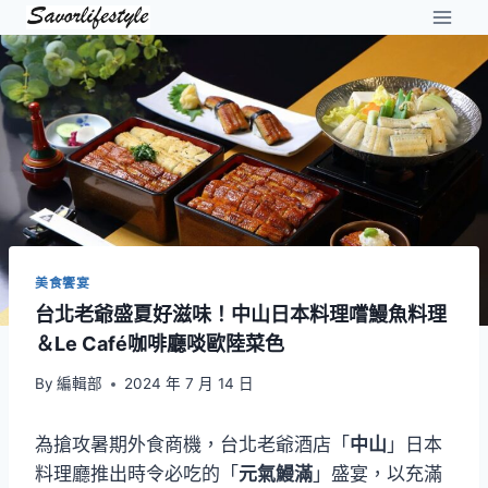
Skip
to
content
美食饗宴
台北老爺盛夏好滋味！中山日本料理嚐鰻魚料理
＆Le Café咖啡廳啖歐陸菜色
By
編輯部
2024 年 7 月 14 日
為搶攻暑期外食商機，台北老爺酒店「
中山
」日本
料理廳推出時令必吃的「
元氣鰻滿
」盛宴，以充滿