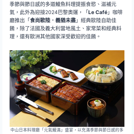
季節與節日感的多道鰻魚料理提振食慾、滋補元
氣，此外為迎接2024巴黎奧運，「
Le Café
」咖啡
廳推出「
食尚歐陸．義猶未盡
」經典歐陸自助佳
餚，除了法國及義大利當地風土、家常菜和經典料
理，還有歐洲其他國家深受歡迎的佳餚。
中山日本料理廳「元氣鰻滿」盛宴，以充滿季節與節日感的多