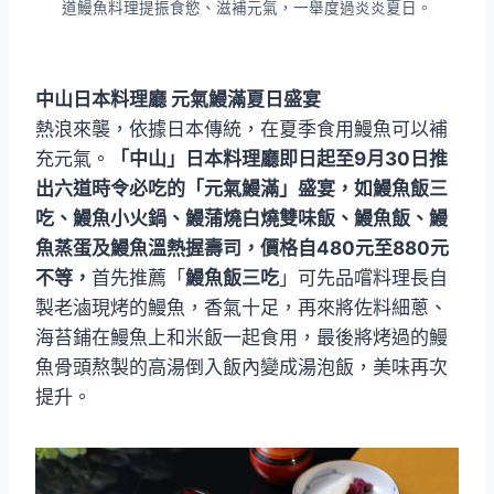
道鰻魚料理提振食慾、滋補元氣，一舉度過炎炎夏日。
中山日本料理廳 元氣鰻滿夏日盛宴
熱浪來襲，依據日本傳統，在夏季食用鰻魚可以補
充元氣。
「中山」日本料理廳即日起至9月30日推
出六道時令必吃的「元氣鰻滿」盛宴，如鰻魚飯三
吃、鰻魚小火鍋、鰻蒲燒白燒雙味飯、鰻魚飯、鰻
魚蒸蛋及鰻魚溫熱握壽司，價格自480元至880元
不等，
首先推薦「
鰻魚飯三吃
」可先品嚐料理長自
製老滷現烤的鰻魚，香氣十足，再來將佐料細蔥、
海苔鋪在鰻魚上和米飯一起食用，最後將烤過的鰻
魚骨頭熬製的高湯倒入飯內變成湯泡飯，美味再次
提升。