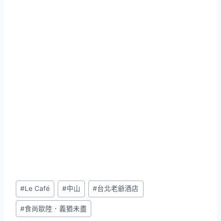
Post
#
Le Café
#
中山
#
台北老爺酒店
Tags:
#
食尚歐陸．義猶未盡