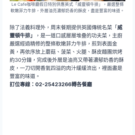
Le Cafe咖啡廳假日特別供應英式「威靈頓牛排」，嚴選整條
軟嫩菲力牛排，外層油亮濃郁奶香的酥皮，盡是豐富的味道。
除了法義料理外，周末餐期提供英國傳統名菜「
威
靈頓牛排」
，是一道口感層層堆疊的功夫菜，主廚
嚴選經過精修的整條軟嫩菲力牛排，煎到表面金
黃，再依序放上蘑菇、菠菜、火腿、酥皮麵團烘烤
約30分鐘，完成後外層是油亮又帶著濃郁奶香的酥
皮，一刀切開香氣四溢的肉汁緩緩流出，裡面盡是
豐富的味道。
訂位專線：02-25423266轉各餐廳