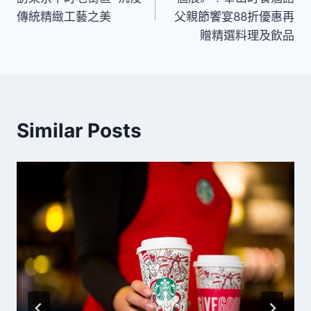
導
傳統精緻工藝之美
父親節饗宴88折優惠再
贈精選料理及飲品
覽
Similar Posts