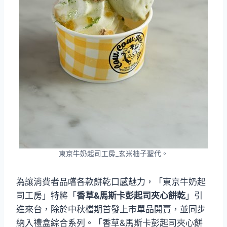
東京牛奶起司工房_玄米柚子聖代。
為讓消費者品嚐各款餅乾口感魅力，「東京牛奶起
司工房」特將「
香草&馬斯卡彭起司夾心餅乾
」引
進來台，除於中秋檔期首發上市單品開賣，並同步
納入禮盒綜合系列。「香草&馬斯卡彭起司夾心餅