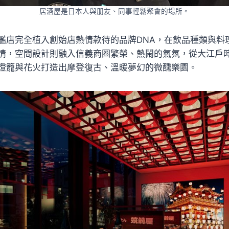
居酒屋是日本人與朋友、同事輕鬆聚會的場所。
艦店完全植入創始店熱情款待的品牌DNA，在飲品種類與料
情，空間設計則融入信義商圈繁榮、熱鬧的氣氛，從大江戶
燈籠與花火打造出摩登復古、溫暖夢幻的微醺樂園。