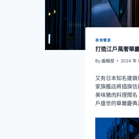
美食饗宴
打造江戶風奢華慶
By
編輯部
2024 年 
又有日本知名連鎖居酒
家旗艦店將插旗信
美味豬肉料理聞名
戶盛世的華麗慶典