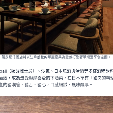
筑前屋信義店將以江戶盛世的華麗慶典為靈感打造奢華爛漫享食空間。
hball（碳酸威士忌）、沙瓦、日本燒酒與清酒等多樣酒精
極致，成為最受粉絲喜愛的下酒菜，在日本享有「豬肉的料
煮的豬喉管、豬舌、豬心，口感細緻、風味醇厚。