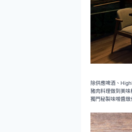
除供應啤酒、Hig
豬肉料理做到美味
獨門秘製味噌醬燉