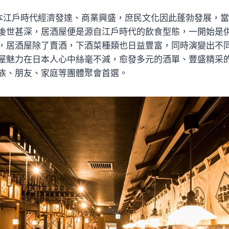
本江戶時代經濟發達、商業興盛，庶民文化因此蓬勃發展，
後世甚深，居酒屋便是源自江戶時代的飲食型態，一開始是
，居酒屋除了賣酒，下酒菜種類也日益豐富，同時演變出不
屋魅力在日本人心中絲毫不減，愈發多元的酒單、豐盛精采
族、朋友、家庭等團體聚會首選。