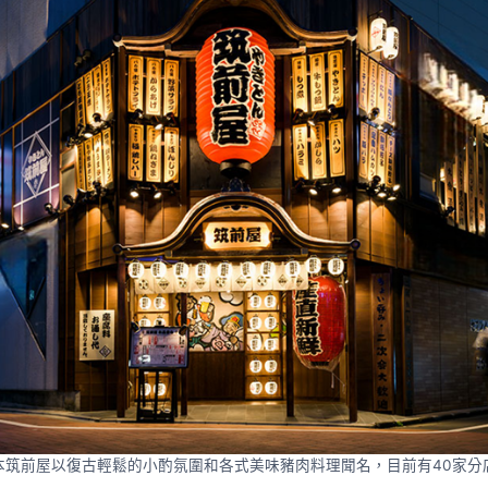
本筑前屋以復古輕鬆的小酌氛圍和各式美味豬肉料理聞名，目前有40家分