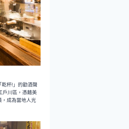
乾杯!」的勸酒聲
江戶川區，憑藉美
積，成為當地人光