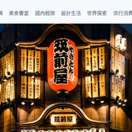
演
美食饗宴
國內輕旅
設計生活
世界探索
流行消