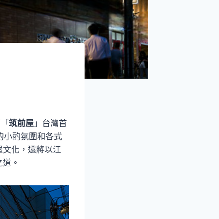
下「
筑前屋
」台灣首
的小酌氛圍和各式
屋文化，還將以江
之道。