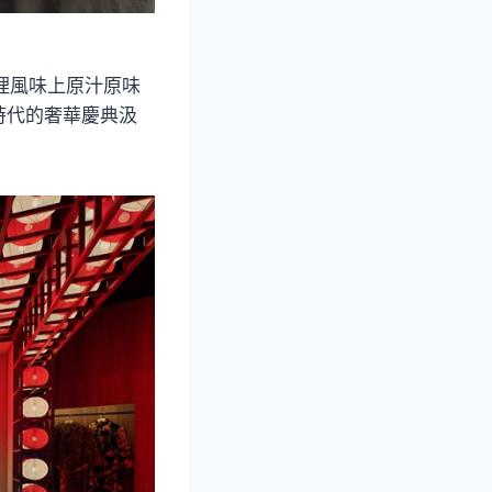
理風味上原汁原味
時代的奢華慶典汲