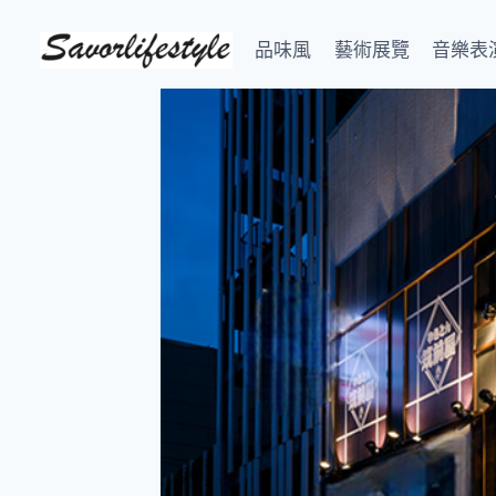
Skip
to
品味風
藝術展覽
音樂表
content