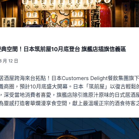
典空間！日本筑前屋10月底登台 旗艦店插旗信義區
8 月 12 日
屋跨海來台拓點！日本Customers Delight餐飲集團旗
義商圈，預計10月底盛大開幕。日本「筑前屋」以復古輕鬆
，深受當地消費者喜愛，旗艦店除引進原汁原味的日式居酒
為靈感打造奢華爛漫享食空間，獻上最溫暖正宗的酒食待客