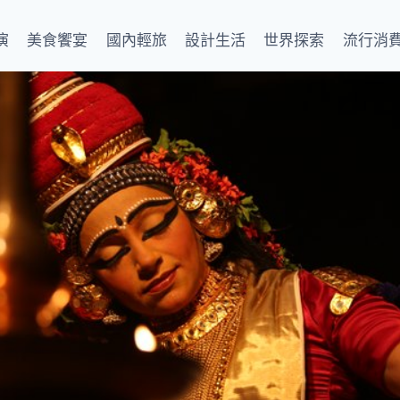
演
美食饗宴
國內輕旅
設計生活
世界探索
流行消