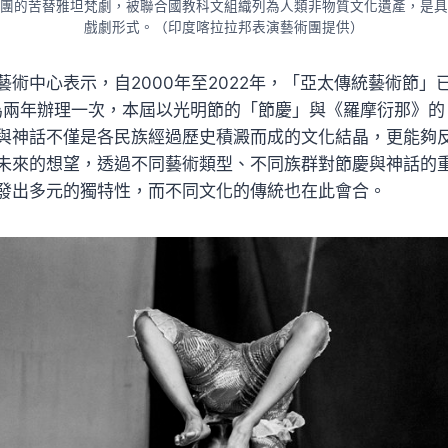
團的苦替雅坦梵劇，被聯合國教科文組織列為人類非物質文化遺產，是具
戲劇形式。（印度喀拉拉邦表演藝術團提供）
藝術中心表示，自2000年至2022年，「亞太傳統藝術節」
整為兩年辦理一次，本屆以光明節的「節慶」與《羅摩衍那》
與神話不僅是各民族經過歷史積澱而成的文化結晶，更能夠
未來的想望，透過不同藝術類型、不同族群對節慶與神話的
發出多元的獨特性，而不同文化的傳統也在此會合。