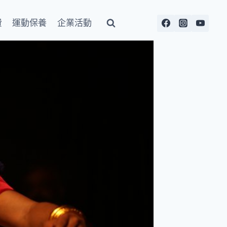
費
運動保養
企業活動