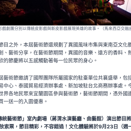
影戲劇團分別以傳統皮影戲與新皮影戲展現英雄的故事。（馬來西亞交融
節目之外，本屆藝術節還規劃了異國風味市集與東南亞文化
創、藝術分享，在藝術節期間，異國的音樂、遠方的香料、
欣的節慶將以五感觸動著每一位民眾的身心。
屆藝術節邀請了國際團隊所屬國家的駐臺單位共襄盛舉，包
易中心、泰國貿易經濟辦事處、新加坡駐台北商務辦事處。
世界各地民眾來宜蘭園區參與藝術節，藝術節期間，憑外國
買一送一的入園優惠。
統藝術節」室內劇場（蔣渭水演藝廳、曲藝館）演出節目將
開放索票，節目精彩，不容錯過！文化體驗將於9月23日（週