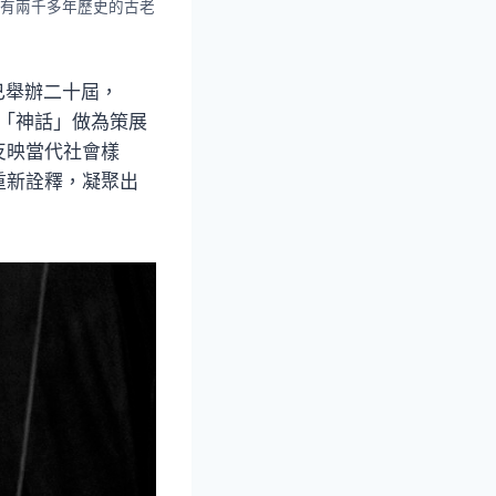
有兩千多年歷史的古老
已舉辦二十屆，
的「神話」做為策展
反映當代社會樣
重新詮釋，凝聚出