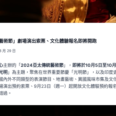
統藝術節」劇場演出索票、文化體驗報名即將開跑
8 月 29 日
心
主辦的「
2024亞太傳統藝術節
」，
即將於10月5日至10
光明
」為主題，聚焦在世界重要節慶「光明節」，以及印度
國內外不同類型的表演節目、地畫藝術、異國風味市集及文化
場演出預約索票、9月23日（週一）起開放文化體驗預約報
錯過。