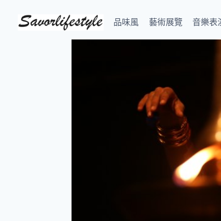
Skip
to
品味風
藝術展覽
音樂表
content