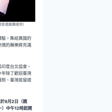
皮影戲劇團提供）
體驗，集結異國的
熱情的舞樂將充滿
括印度台北協會、
今年除了歡迎臺灣
護照、臺灣居留證
於9月2日（週
一）中午12時起開