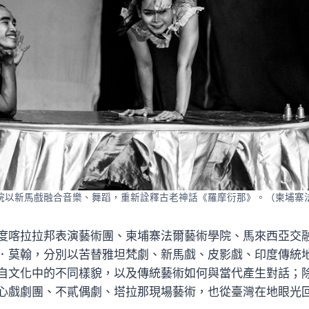
院以新馬戲融合音樂、舞蹈，重新詮釋古老神話《羅摩衍那》。（柬埔寨
度喀拉拉邦表演藝術團、柬埔寨法爾藝術學院、馬來西亞交
．莫翰，分別以苦替雅坦梵劇、新馬戲、皮影戲、印度傳統
自文化中的不同樣貌，以及傳統藝術如何與當代產生對話；
心戲劇團、不貳偶劇、塔拉那現場藝術，也從臺灣在地眼光