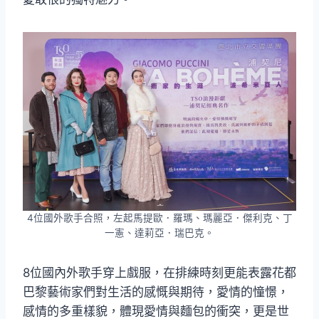
4位國外歌手合照，左起馬提歐．羅瑪、瑪麗亞．傑利克、丁
一憲、達莉亞．瑞巴克。
8位國內外歌手穿上戲服，在排練時刻更能表露花都
巴黎藝術家們對生活的感慨與期待，愛情的憧憬，
感情的多重樣貌，體現愛情與麵包的衝突，更是世