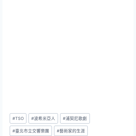
Post
#
TSO
#
波希米亞人
#
浦契尼歌劇
Tags:
#
臺北市立交響樂團
#
藝術家的生涯