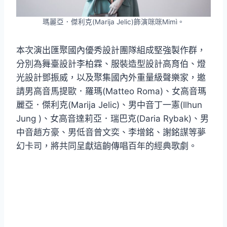
瑪麗亞．傑利克(Marija Jelic)飾演咪咪Mimì。
本次演出匯聚國內優秀設計團隊組成堅強製作群，
分別為舞臺設計李柏霖、服裝造型設計高育伯、燈
光設計鄧振威，以及聚集國內外重量級聲樂家，邀
請男高音馬提歐．羅瑪(Matteo Roma)、女高音瑪
麗亞．傑利克(Marija Jelic)、男中音丁一憲(Ilhun
Jung )、女高音達莉亞．瑞巴克(Daria Rybak)、男
中音趙方豪、男低音曾文奕、李增銘、謝銘謀等夢
幻卡司，將共同呈獻這齣傳唱百年的經典歌劇。