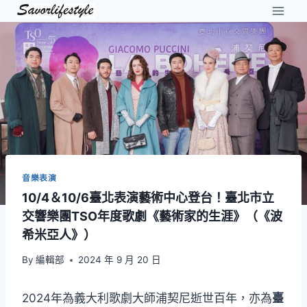
Skip
to
content
音樂表演
10/4＆10/6臺北表演藝術中心登台！臺北市立
交響樂團TSO年度歌劇《藝術家的生涯》（《波
希米亞人》）
By
編輯部
2024 年 9 月 20 日
2024年為義大利歌劇大師浦契尼逝世百年，亦為
臺