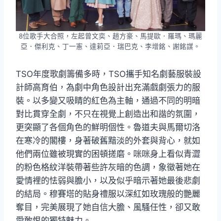
8位歌手大合照，左起曾文奕、趙方豪、馬提歐．羅瑪、瑪麗
亞．傑利克、丁一憲、達莉亞．瑞巴克、李增銘、謝銘謀。
TSO年度歌劇籌備多時，TSO攜手知名劇藝服裝設
計師高育伯，為劇中角色設計出充滿戲劇張力的服
裝。以多變又吸睛的紅色為主軸，通過不同的明暗
對比貫穿全劇，不只在視覺上創造出和諧的氛圍，
更突顯了各個角色的鮮明個性。魯道夫與馬爾切洛
在寒冷的閣樓，身著破舊黯淡的外套與背心，就如
他們兩位雖被現實的困頓搓磨。咪咪身上看似青澀
的粉色格紋洋裝帶著些許灰暗的色調，象徵著她在
愛情裡的怯弱與膽小，以及似乎暗示著她最後悲劇
的結局。穆賽塔的貼身禮服以深紅如玫瑰般的艷麗
奪目，完美展現了她自信大膽、風騷任性，卻又敢
愛敢恨的獨特魅力。