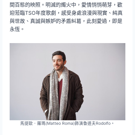
間百態的映照。明滅的燭火中，愛情悄悄萌芽，歡
迎蒞臨TSO年度歌劇，感受身處浪漫與現實、純真
與世故、真誠與嫉妒的矛盾糾葛，此刻愛過，即是
永恆。
馬提歐．羅瑪(Matteo Roma)飾演魯道夫Rodolfo。