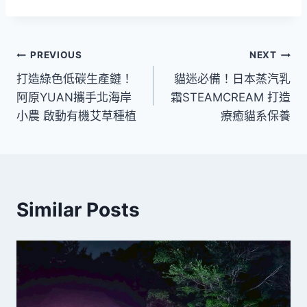
文
PREVIOUS
NEXT
打造綠色低碳生產鏈！
貓迷必備！日本蒸汽乳
章
阿原YUAN攜手北海岸
霜STEAMCREAM 打造
導
小農 啟動有機艾草種植
療癒貓系保養
覽
Similar Posts