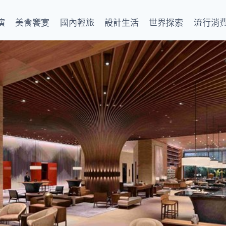
演
美食饗宴
國內輕旅
設計生活
世界探索
流行消