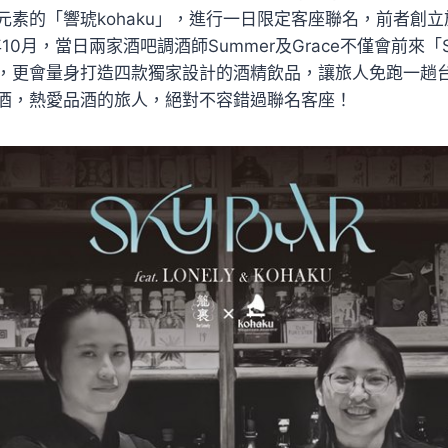
素的「響琥kohaku」，進行一日限定客座聯名，前者創立於
10月，當日兩家酒吧調酒師Summer及Grace不僅會前來「S
，更會量身打造四款獨家設計的酒精飲品，讓旅人免跑一趟
酒，熱愛品酒的旅人，絕對不容錯過聯名客座！