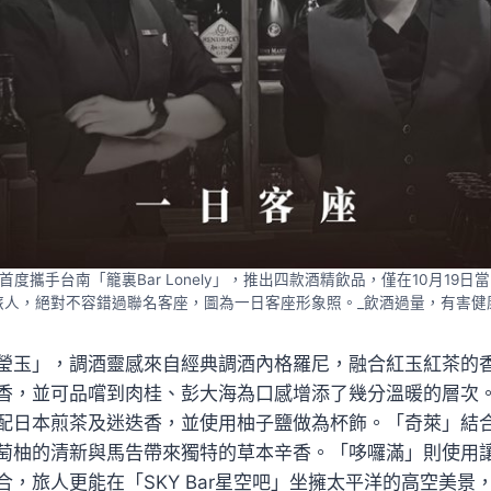
」則首度攜手台南「籠裏Bar Lonely」，推出四款酒精飲品，僅在10月19
旅人，絕對不容錯過聯名客座，圖為一日客座形象照。_飲酒過量，有害健
瑩玉」，調酒靈感來自經典調酒內格羅尼，融合紅玉紅茶的
香，並可品嚐到肉桂、彭大海為口感增添了幾分溫暖的層次
配日本煎茶及迷迭香，並使用柚子鹽做為杯飾。「奇萊」結
萄柚的清新與馬告帶來獨特的草本辛香。「哆囉滿」則使用
合，旅人更能在「SKY Bar星空吧」坐擁太平洋的高空美景