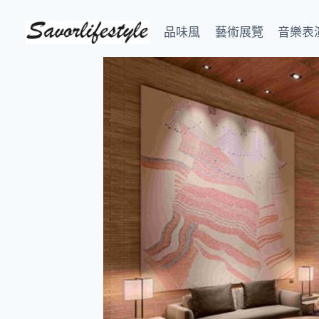
Skip
to
品味風
藝術展覽
音樂表
content