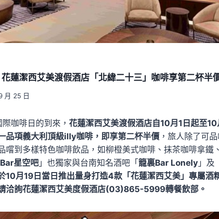
！花蓮潔西艾美渡假酒店「北緯二十三」咖啡享第二杯半
9 月 25 日
國際咖啡日的到來，
花蓮潔西艾美渡假酒店自10月1日起至1
品項義大利頂級illy咖啡，即享第二杯半價
，旅人除了可品嚐
品嚐到多樣特色咖啡飲品，如柳橙美式咖啡、抹茶咖啡拿鐵
 Bar星空吧
」也獨家與台南知名酒吧「
籠裏Bar Lonely
」及
於10月19日當日推出量身打造4款「花蓮潔西艾美」專屬酒
洽詢花蓮潔西艾美度假酒店(03)865-5999轉餐飲部。