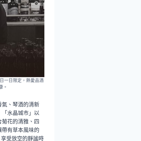
日當日一日限定，熱愛品酒
康。
香氣、琴酒的清新
。「水晶城市」以
合菊花的清雅、四
讓帶有草本風味的
，享受放空的靜謐時