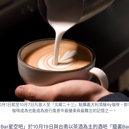
0月1日起至10月7日凡旅人至「北緯二十三」點購義大利頂級illy咖啡，
咖啡成為也能成為旅行風景中最優美與最難忘的記憶之一。
 Bar星空吧」於10月19日與台南以茶酒為主的酒吧「籠裏Bar 