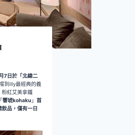
價
0月7日於「北緯二
到illy最經典的義
、粉紅艾美拿鐵
「
響琥kohaku
」
首
精飲品，僅有一日