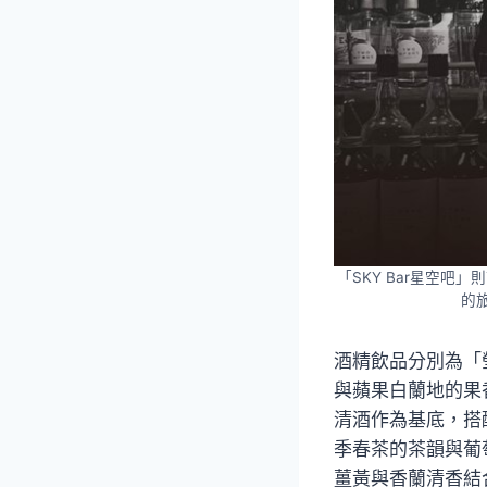
「SKY Bar星空吧
的
酒精飲品分別為「
與蘋果白蘭地的果
清酒作為基底，搭
季春茶的茶韻與葡
薑黃與香蘭清香結