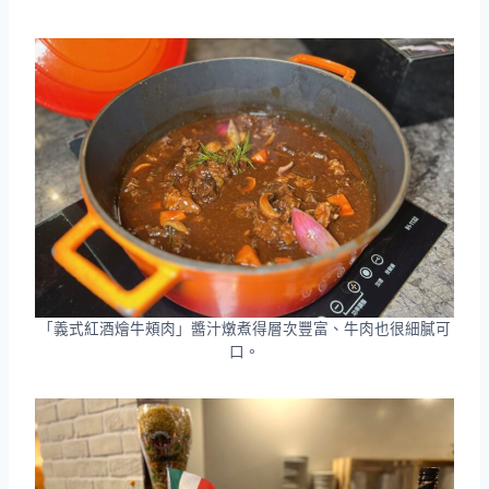
「義式紅酒燴牛頰肉」醬汁燉煮得層次豐富、牛肉也很細膩可
口。