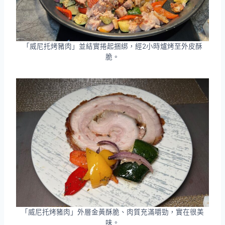
「威尼托烤豬肉」並結實捲起捆綁，經2小時爐烤至外皮酥
脆。
「威尼托烤豬肉」外層金黃酥脆、肉質充滿嚼勁，實在很美
味。