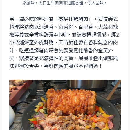
添風味，入口生牛肉肉質細膩香甜，令人回味。
另一道必吃的料理為「威尼托烤豬肉」。這道義式
料理將豬肉以迷迭香、茴香籽、百里香、大蒜和辣
椒等義式辛香料醃漬4小時，並結實捲起捆綁，經2
小時爐烤至外皮酥脆，同時鎖住帶有香料氣息的肉
汁。吃這道烤豬肉時會先感受無比酥香的金黃外
皮，緊接著是充滿彈性的肉質，層層堆疊出濃郁風
味迴盪於舌尖，喜好肉類的饕客不容錯過！