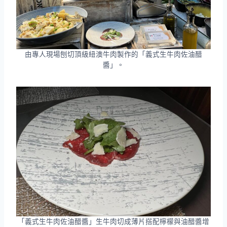
由專人現場刨切頂級紐澳牛肉製作的「義式生牛肉佐油醋
醬」。
「義式生牛肉佐油醋醬」生牛肉切成薄片搭配檸檬與油醋醬增