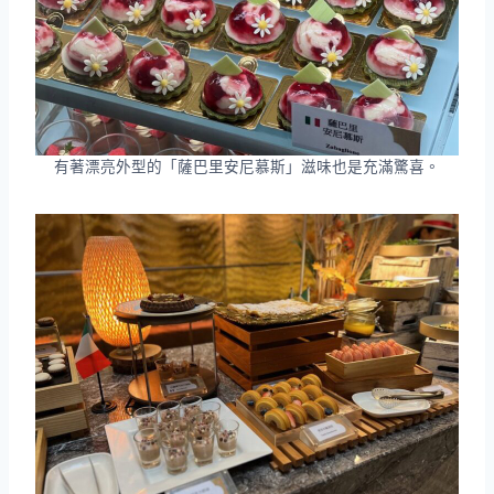
有著漂亮外型的「薩巴里安尼慕斯」滋味也是充滿驚喜。