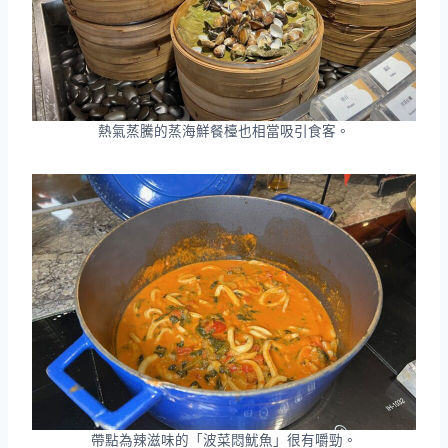
熱氣蒸騰的蒸海鮮餐檯也相當吸引食客。
帶點為辣滋味的「波菜悶魷魚」很有嚼勁。