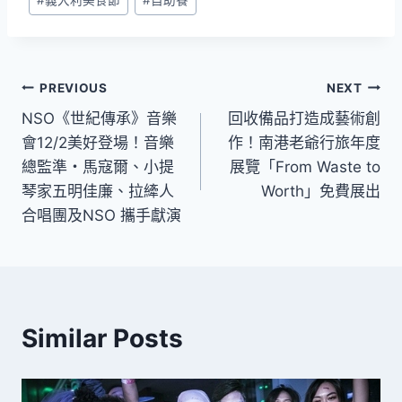
文
PREVIOUS
NEXT
NSO《世紀傳承》音樂
回收備品打造成藝術創
章
會12/2美好登場！音樂
作！南港老爺行旅年度
導
總監準・馬寇爾、小提
展覽「From Waste to
琴家五明佳廉、拉縴人
Worth」免費展出
覽
合唱團及NSO 攜手獻演
Similar Posts