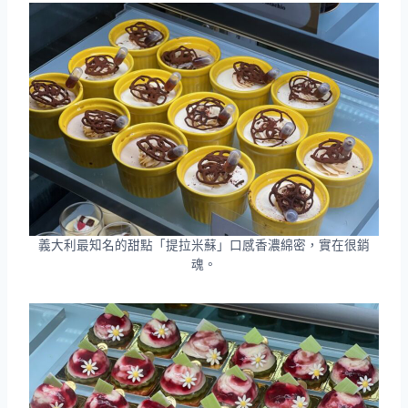
義大利最知名的甜點「提拉米蘇」口感香濃綿密，實在很銷
魂。