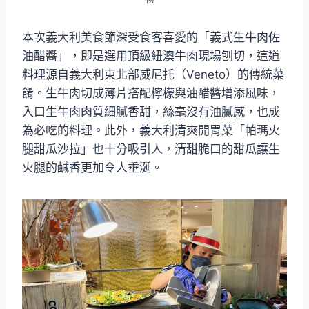
本次義大利美食節深受食客喜愛的「義式生牛肉佐
油醋醬」，即是選用頂級紐澳牛肉現場刨切，這道
料理源自義大利東北部威尼托（Veneto）的傳統菜
餚。生牛肉切成薄片搭配檸檬與油醋醬增添風味，
入口生牛肉肉質細膩香甜，絲毫沒有油膩感，也成
為必吃的料理。此外，義大利清爽開胃菜「帕瑪火
腿甜瓜沙拉」也十分吸引人，清甜脆口的甜瓜讓生
火腿的鹹香更加令人垂涎。