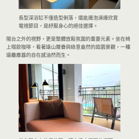
長型深浴缸不僅造型俐落，還能邊泡澡邊欣賞
電視節目，是紓壓身心的絕佳選擇。
陽台之外的視野，更是整體放鬆氛圍的重要元素。坐在椅
上啜飲咖啡，看著遠山層疊與綠意盎然的庭園景觀，一種
遠離塵囂的自在感油然而生。