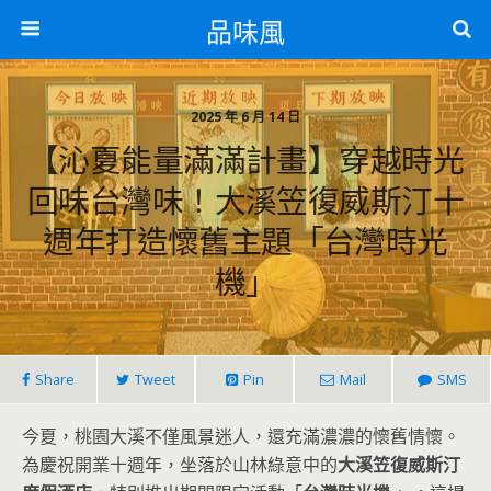
品味風
2025 年 6 月 14 日
【沁夏能量滿滿計畫】穿越時光
回味台灣味！大溪笠復威斯汀十
週年打造懷舊主題「台灣時光
機」
Share
Tweet
Pin
Mail
SMS
今夏，桃園大溪不僅風景迷人，還充滿濃濃的懷舊情懷。
為慶祝開業十週年，坐落於山林綠意中的
大溪笠復威斯汀