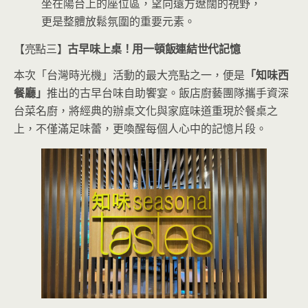
坐在陽台上的座位區，望向遠方遼闊的視野，
更是整體放鬆氛圍的重要元素。
【亮點三】
古早味上桌！用一頓飯連結世代記憶
本次「台灣時光機」活動的最大亮點之一，便是
「知味西
餐廳」
推出的古早台味自助饗宴。飯店廚藝團隊攜手資深
台菜名廚，將經典的辦桌文化與家庭味道重現於餐桌之
上，不僅滿足味蕾，更喚醒每個人心中的記憶片段。