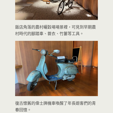
飯店角落的農村曬穀場場景裡，可見到早期農
村時代的腳踏車、蓑衣、竹簍等工具。
復古懷舊的偉士牌機車喚醒了年長遊客們的青
春回憶。