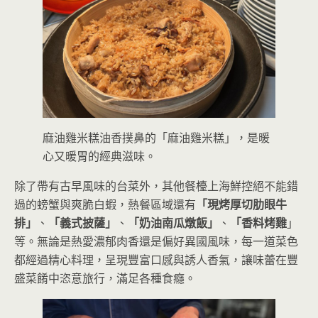
麻油雞米糕油香撲鼻的「麻油雞米糕」，是暖
心又暖胃的經典滋味。
除了帶有古早風味的台菜外，其他餐檯上海鮮控絕不能錯
過的螃蟹與爽脆白蝦，熱餐區域還有
「現烤厚切肋眼牛
排」
、
「義式披薩」
、
「奶油南瓜燉飯」
、
「香料烤雞
」
等。無論是熱愛濃郁肉香還是偏好異國風味，每一道菜色
都經過精心料理，呈現豐富口感與誘人香氣，讓味蕾在豐
盛菜餚中恣意旅行，滿足各種食癮。