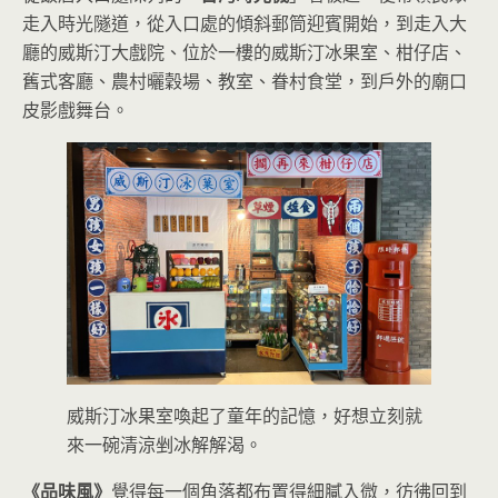
走入時光隧道，從入口處的傾斜郵筒迎賓開始，到走入大
廳的威斯汀大戲院、位於一樓的威斯汀冰果室、柑仔店、
舊式客廳、農村曬穀場、教室、眷村食堂，到戶外的廟口
皮影戲舞台。
威斯汀冰果室喚起了童年的記憶，好想立刻就
來一碗清涼剉冰解解渴。
《品味風》
覺得每一個角落都布置得細膩入微，彷彿回到