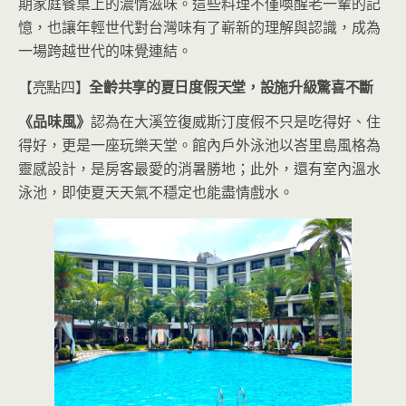
期家庭餐桌上的濃情滋味。這些料理不僅喚醒老一輩的記
憶，也讓年輕世代對台灣味有了嶄新的理解與認識，成為
一場跨越世代的味覺連結。
【亮點四】
全齡共享的夏日度假天堂，設施升級驚喜不斷
《品味風》
認為在大溪笠復威斯汀度假不只是吃得好、住
得好，更是一座玩樂天堂。館內戶外泳池以峇里島風格為
靈感設計，是房客最愛的消暑勝地；此外，還有室內溫水
泳池，即使夏天天氣不穩定也能盡情戲水。