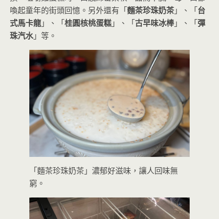
喚起童年的街頭回憶。另外還有「
麵茶珍珠奶茶
」、「
台
式馬卡龍
」、「
桂圓核桃蛋糕
」、「
古早味冰棒
」、「
彈
珠汽水
」等。
「麵茶珍珠奶茶」濃郁好滋味，讓人回味無
窮。