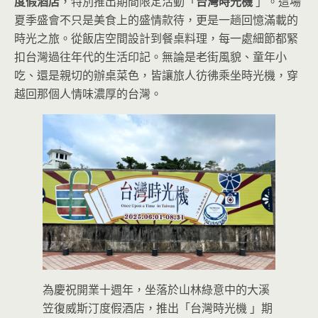
度假酒店
，特別推出期間限定活動「
台灣時光機
」。這場
夏季盛會不只是美食上的盛情款待，更是一趟回憶滿載的
時光之旅。從飯店空間設計到餐桌料理，每一處細節都緊
扣台灣過往年代的生活印記。無論是老街風貌、童年小
吃、還是親切的辦桌菜色，皆讓旅人彷彿乘坐時光機，穿
越回那個人情味濃厚的台灣。
為慶祝開業十週年，坐落於山林綠意中的大溪
笠復威斯汀度假酒店，推出「台灣時光機 」期