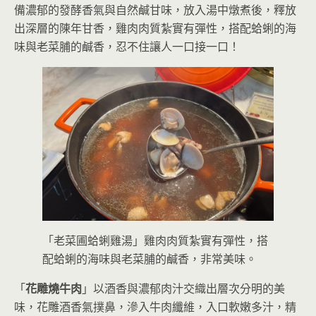
備濃郁的發酵香氣與自然鹹甘味，放入湯中燉煮後，釋放
出深層的陳年甘香，雞肉肉質紮實有彈性，搭配蛤蜊的海
味與老菜脯的鹹香，忍不住讓人一口接一口！
「老菜圃蛤蜊雞湯」雞肉肉質紮實有彈性，搭
配蛤蜊的海味與老菜脯的鹹香，非常美味。
「
花雕燒牛肉
」以酒香與濃郁肉汁交織出層次分明的美
味，花雕酒香氣撲鼻，滲入牛肉纖維，入口軟嫩多汁，精