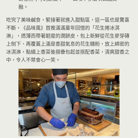
融。
吃完了美味鹹食，緊接著就進入甜點區，這一區也是驚喜
不斷，《品味風》首推滿滿童年回憶的「花生捲冰淇
淋」，透薄而帶著韌度的潤餅皮，包上新鮮從花生麥芽磚
上刨下、再覆蓋上滿是香甜氣息的花生糖粉，放上綿密的
冰淇淋，點綴上香菜後摺疊包起並搭配香菜，清爽甜香之
中，令人不禁會心一笑。