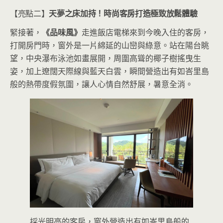
【亮點二】
天夢之床加持！時尚客房打造極致放鬆體驗
緊接著，
《品味風》
走進飯店電梯來到今晚入住的客房，
打開房門時，窗外是一片綿延的山巒與綠意。站在陽台眺
望，中央瀑布泳池如畫展開，周圍高聳的椰子樹搖曳生
姿，加上遼闊天際線與藍天白雲，瞬間營造出有如峇里島
般的熱帶度假氛圍，讓人心情自然舒展，暑意全消。
採光明亮的客房，窗外營造出有如峇里島般的