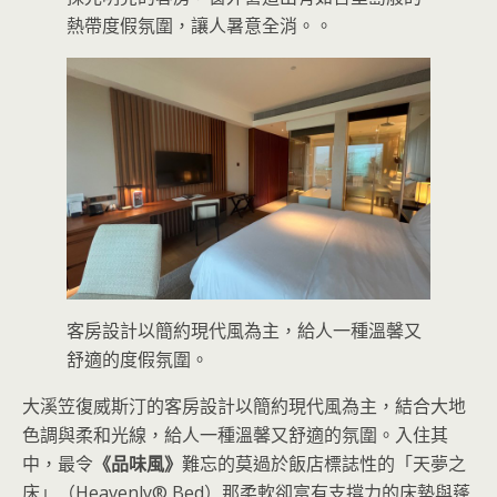
熱帶度假氛圍，讓人暑意全消。。
客房設計以簡約現代風為主，給人一種溫馨又
舒適的度假氛圍。
大溪笠復威斯汀的客房設計以簡約現代風為主，結合大地
色調與柔和光線，給人一種溫馨又舒適的氛圍。入住其
中，最令
《品味風》
難忘的莫過於飯店標誌性的「天夢之
床」（Heavenly® Bed）那柔軟卻富有支撐力的床墊與蓬