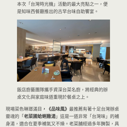
本次「台灣時光機」活動的最大亮點之一，便
是知味西餐廳推出的古早台味自助饗宴。
飯店廚藝團隊攜手資深台菜名廚，將經典的辦
桌文化與家庭味道重現於餐桌之上。
現場菜色琳瑯滿目
，《品味風》
最推薦有著十足台灣辦桌
靈魂的「
老菜圃蛤蜊雞湯
」這是一道非常「台灣味」的補
身湯，適合在夏季補氣又不燥。老菜脯經過多年醃製，具