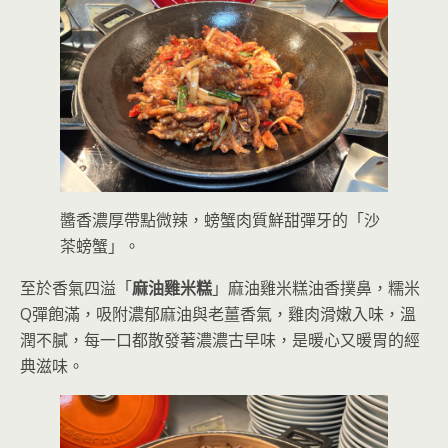
醬香濃厚帶點微辣，螃蟹肉質鮮甜彈牙的「沙
茶螃蟹」。
至於香氣四溢「
麻油雞米糕
」麻油雞米糕油香撲鼻，糯米
Q彈飽滿，吸附濃郁麻油與老薑香氣，雞肉滑嫩入味，溫
潤不膩，每一口都散發著濃濃古早味，是暖心又暖胃的經
典滋味。