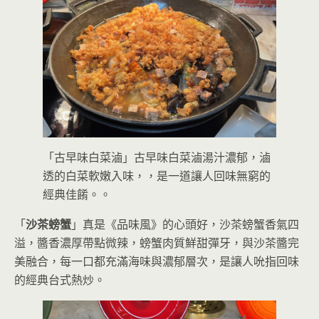
「古早味白菜滷」古早味白菜滷湯汁濃郁，滷
透的白菜軟嫩入味，，是一道讓人回味無窮的
經典佳餚。。
「
沙茶螃蟹
」真是《品味風》的心頭好，沙茶螃蟹香氣四
溢，醬香濃厚帶點微辣，螃蟹肉質鮮甜彈牙，與沙茶醬完
美融合，每一口都充滿海味與濃郁層次，是讓人吮指回味
的經典台式熱炒。