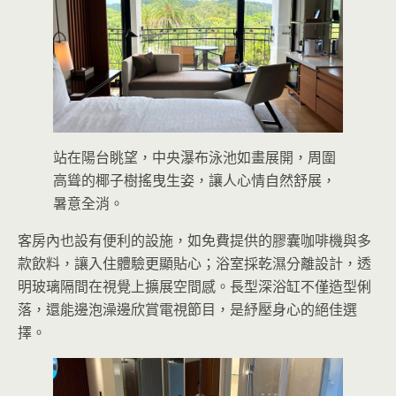
站在陽台眺望，中央瀑布泳池如畫展開，周圍
高聳的椰子樹搖曳生姿，讓人心情自然舒展，
暑意全消。
客房內也設有便利的設施，如免費提供的膠囊咖啡機與多
款飲料，讓入住體驗更顯貼心；浴室採乾濕分離設計，透
明玻璃隔間在視覺上擴展空間感。長型深浴缸不僅造型俐
落，還能邊泡澡邊欣賞電視節目，是紓壓身心的絕佳選
擇。