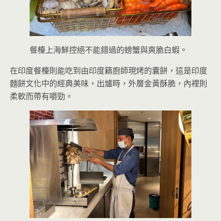
餐檯上海鮮控絕不能錯過的螃蟹與爽脆白蝦。
在印度餐檯則能吃到由印度籍廚師現烤的囊餅，這是印度
麵餅文化中的經典美味，出爐時，外層金黃酥脆，內裡則
柔軟而帶有嚼勁。