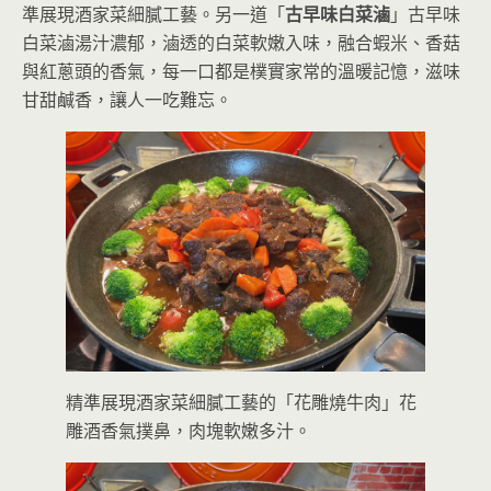
準展現酒家菜細膩工藝。另一道「
古早味白菜滷
」古早味
白菜滷湯汁濃郁，滷透的白菜軟嫩入味，融合蝦米、香菇
與紅蔥頭的香氣，每一口都是樸實家常的溫暖記憶，滋味
甘甜鹹香，讓人一吃難忘。
精準展現酒家菜細膩工藝的「花雕燒牛肉」花
雕酒香氣撲鼻，肉塊軟嫩多汁。