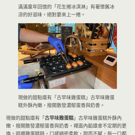
滿滿童年回憶的「花生捲冰淇淋」有著懷舊冰
涼的好滋味，絕對要來上一捲。
現做的甜點還有「古早味雞蛋糕」古早味雞蛋
糕外酥內嫩，撥開散發濃郁蛋香與奶香。
現做的甜點還有「
古早味雞蛋糕
」古早味雞蛋糕外酥內
嫩，撥開散發濃郁蛋香與奶香，裡面內餡還會不定期的更
換。咀嚼雞蛋糕時，口感綿密柔軟，甜而不膩，每一口都