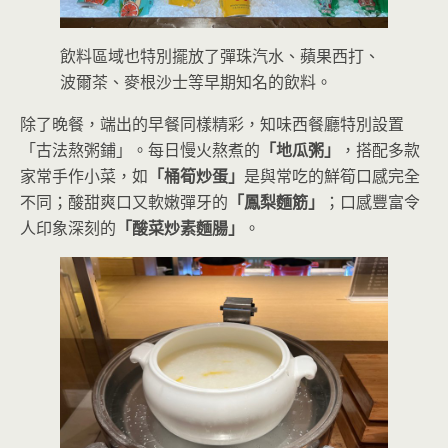
飲料區域也特別擺放了彈珠汽水、蘋果西打、
波爾茶、麥根沙士等早期知名的飲料。
除了晚餐，端出的早餐同樣精彩，知味西餐廳特別設置
「古法熬粥鋪」。每日慢火熬煮的
「地瓜粥」
，搭配多款
家常手作小菜，如
「桶筍炒蛋」
是與常吃的鮮筍口感完全
不同；酸甜爽口又軟嫩彈牙的
「鳳梨麵筋」
；口感豐富令
人印象深刻的
「酸菜炒素麵腸」
。