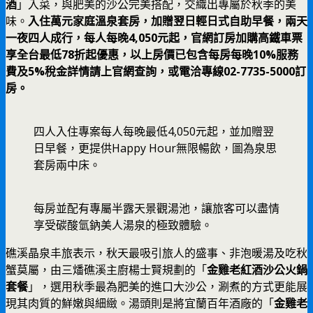
酒
」入菜，與肥美的沙公完美搭配，交織出專屬於秋季的美
味。
入住萬元家庭溫泉套房，加贈翌日輕日式自助早餐，兩天
一夜四人成行，每人每晚4,050元起，官網訂房加購高鐵車票
享全台最低78折起優惠，以上房價已包含每房每晚10%服務
費及5%稅金詳情請上官網查詢，或電洽專線02-7735-5000訂
房。
四人入住專案每人每晚最低4,050元起，並加贈翌
日早餐，更提供Happy Hour無限暢飲，圖為泉思
套房兩中床。
每房並配有專屬半露天景觀湯池，讓旅客可以盡情
享受碳酸氫鈉美人湯泉的極致體驗。
礁溪晶泉丰旅表示，秋天最吸引旅人的盛事、非泡暖湯及吃秋
蟹莫屬，由三燔礁溪主廚楊士賢規劃的「
金雞老紅酒沙公火鍋
套餐
」，選用秋季最為肥美的進口大沙公，涮煮的方式更能展
現其肉質的鮮嫩與細緻。湯頭則是將宜蘭百年酒廠的「
金雞老