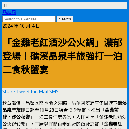
品味風
2024 年 10 月 4 日
「金雞老紅酒沙公火鍋」濃郁
登場！礁溪晶泉丰旅強打一泊
二食秋蟹宴
Share
Tweet
Pin
Mail
SMS
秋意漸濃，品蟹季節也隨之來臨，晶華國際酒店集團旗下
礁溪
晶泉丰旅
即日起至10月28日結合當令蟹餚、推出「
金雞菊
醇．沙公秋饗
」一泊二食住房專案，入住可享「金雞老紅酒沙
公火鍋套餐」，主廚以宜蘭百年酒廠的鎮廠之寶「
金雞老紅