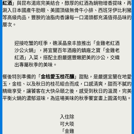
紅酒
」與昆布湯底完美結合，醇厚的紅酒為鍋物增香提味，再
涮入日本國產牛肋眼、美國頂級無骨牛小排、西班牙伊比利豬
等高級肉品，豐腴的油脂肉香讓每一口湯頭都充滿值得品味的
層次。
迎接吃蟹的旺季，礁溪晶泉丰旅推出「金雞老紅酒
沙公火鍋」，將宜蘭百年酒廠的鎮廠之寶「金雞老
紅酒」入菜，搭配主廚嚴選豐嫩肥美的沙公，交織
出專屬秋季的美味。
餐後特別準備的「
金桔愛玉桂花釀
」甜點，是嚴選宜蘭在地愛
玉，金桔、以及秋日的桂花組合而成，口感清爽，甜而不膩的
精緻享受，讓饕客在大快朵頤之後，感受到秋日的溫潤，完美
平衡火鍋的濃郁滋味，為這場美味的秋季饗宴畫上圓滿句點。
入住除
可大啖
「金雞