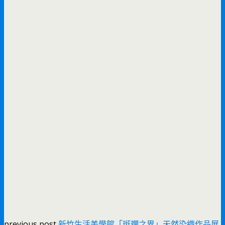
previous post
新竹生活美學館「斑斕之界」天然染織作品展