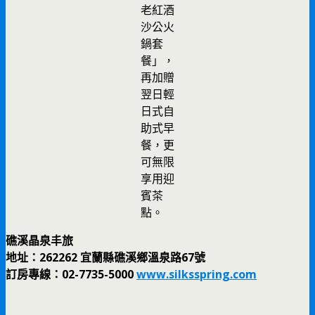
老紅酒
沙公火
鍋套
餐」，
再加贈
翌日輕
日式自
助式早
餐，更
可無限
享用迎
賓茶
點。
礁溪晶泉丰旅
地址：262262 宜蘭縣礁溪鄉溫泉路67號
訂房專線：02-7735-5000
www.silksspring.com