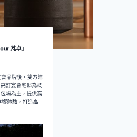
ur 芃卓」
宴會品牌後，雙方進
以高訂宴會宅邸為概
約包場為主，提供高
宴饗體驗，打造高