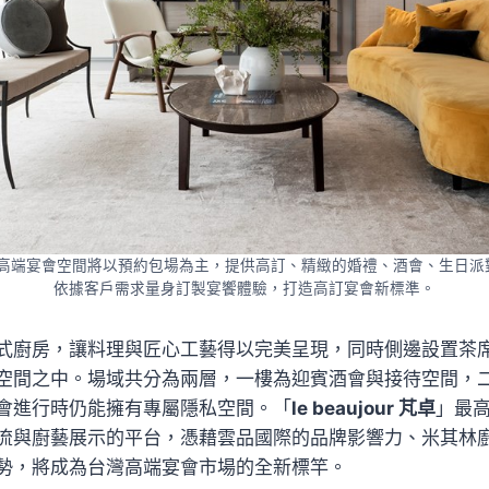
ur 芃卓」高端宴會空間將以預約包場為主，提供高訂、精緻的婚禮、酒會、生日
依據客戶需求量身訂製宴饗體驗，打造高訂宴會新標準。
式廚房，讓料理與匠心工藝得以完美呈現，同時側邊設置茶
空間之中。場域共分為兩層，一樓為迎賓酒會與接待空間，
會進行時仍能擁有專屬隱私空間。「
le beaujour 芃卓
」最高
流與廚藝展示的平台，憑藉雲品國際的品牌影響力、米其林
勢，將成為台灣高端宴會市場的全新標竿。