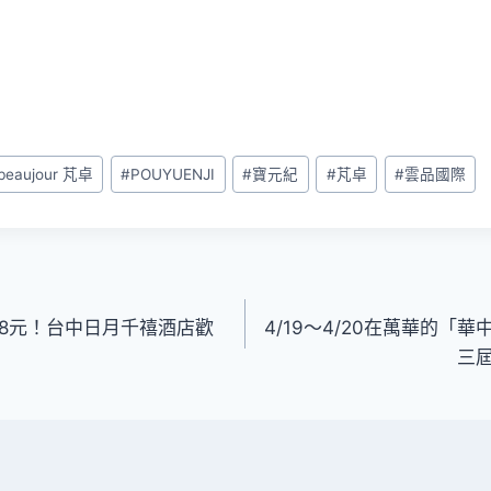
 beaujour 芃卓
#
POUYUENJI
#
寶元紀
#
芃卓
#
雲品國際
88元！台中日月千禧酒店歡
4/19～4/20在萬華的「
三