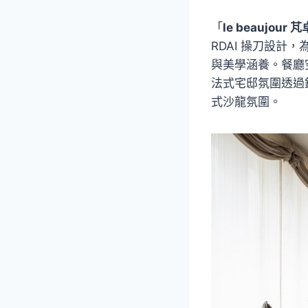
「
le beaujour 芃
RDAI 操刀設
與美學涵養。餐廳空間則
法式宅邸氛圍透過
式沙龍氛圍。