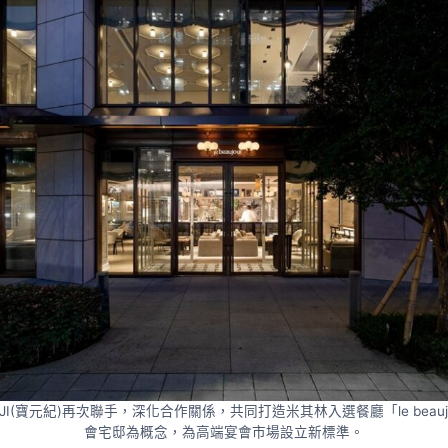
NJI(寶元紀)再次聯手，深化合作關係，共同打造米其林入選餐廳「le beauj
會宅邸為概念，為高端宴會市場設立新標準。