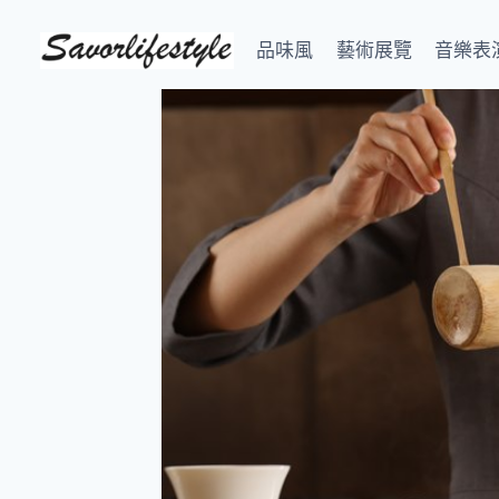
Skip
to
品味風
藝術展覽
音樂表
content