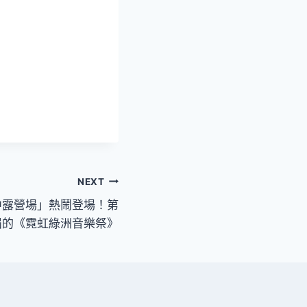
NEXT
華中露營場」熱鬧登場！第
屆的《霓虹綠洲音樂祭》