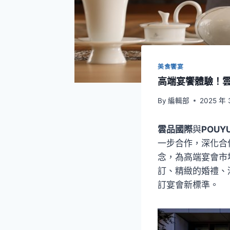
美食饗宴
高端宴饗體驗！雲品
By
編輯部
2025 年 
雲品國際
與
POUYU
一步合作，深化合
念，為高端宴會市
訂、精緻的婚禮、
訂宴會新標準。