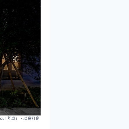
our 芃卓」，以高訂宴