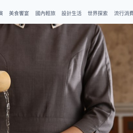
演
美食饗宴
國內輕旅
設計生活
世界探索
流行消