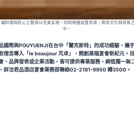
ur 芃卓」讓料理與匠心工藝得以完美呈現，同時側邊設置茶席，將茶文化與待
中。
品國際與POUYUENJI在台中「蘭克斯特」的成功經驗，攜
理念導入「le beaujour 芃卓」，開創高端宴會新紀元
會、品牌發表或企業活動，皆可提供專業服務，締造獨一無
詳洽君品酒店宴會業務部聯絡02-2181-9950 轉3500。