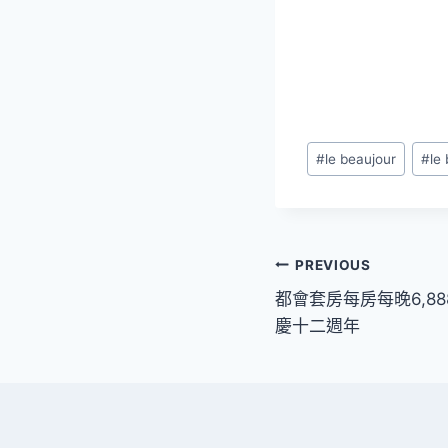
Post
#
le beaujour
#
le
Tags:
文
PREVIOUS
都會套房每房每晚6,8
章
慶十二週年
導
覽