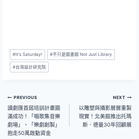
Post
#
It's Saturday!
#
不只是圖書館 Not Just Library
Tags:
#
台灣設計研究院
文
PREVIOUS
NEXT
讀劇匯首屆培訓計畫圓
以雕塑與攝影層層重製
章
滿成功！「唱歌集音樂
現實！北美館推出托瑪
導
劇場」、「樂劇創製」
斯．德曼30年回顧展
抱走50萬啟動資金
覽