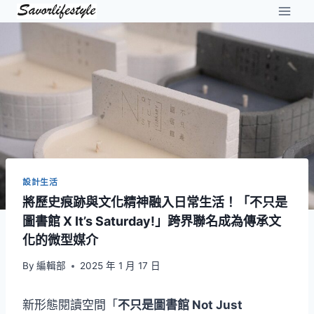
Skip
to
content
設計生活
將歷史痕跡與文化精神融入日常生活！「不只是
圖書館 X It’s Saturday!」跨界聯名成為傳承文
化的微型媒介
By
編輯部
2025 年 1 月 17 日
新形態閱讀空間「
不只是圖書館 Not Just