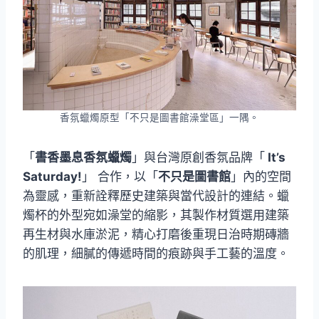
香氛蠟燭原型「不只是圖書館澡堂區」一隅。
「
書香墨息香氛蠟燭
」與台灣原創香氛品牌「
It’s
Saturday!
」 合作，以「
不只是圖書館
」內的空間
為靈感，重新詮釋歷史建築與當代設計的連結。蠟
燭杯的外型宛如澡堂的縮影，其製作材質選用建築
再生材與水庫淤泥，精心打磨後重現日治時期磚牆
的肌理，細膩的傳遞時間的痕跡與手工藝的溫度。