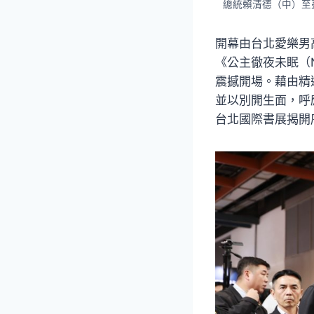
總統賴清德（中）至
開幕由台北愛樂男
《公主徹夜未眠（Ness
震撼開場。藉由精
並以別開生面，呼
台北國際書展揭開