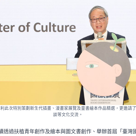
利此次特別策劃新生代插畫、漫畫家展覽及童書繪本作品精選，更邀請了
談等文化交流。
續透過扶植青年創作及繪本與圖文書創作、舉辦首屆「臺灣