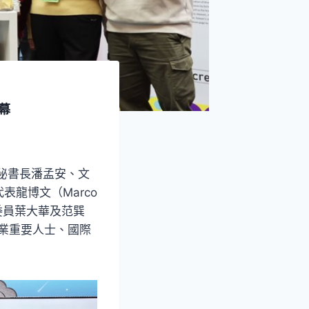
幕
秘書長潘孟安、文
龍博文（Marco
察委員葉大華及范巽
版業重要人士、國際