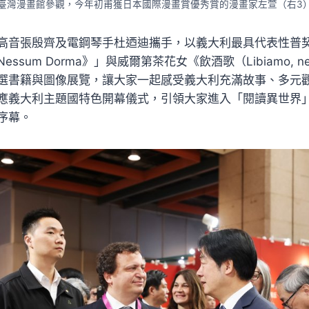
臺灣漫畫館參觀，今年初甫獲日本國際漫畫賞優秀賞的漫畫家左萱（右3
高音張殷齊及電鋼琴手杜迺迪攜手，以義大利最具代表性普
um Dorma》」與威爾第茶花女《飲酒歌（Libiamo, ne’ lie
選書籍與圖像展覽，讓大家一起感受義大利充滿故事、多元
應義大利主題國特色開幕儀式，引領大家進入「閱讀異世界」
序幕。