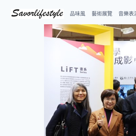
Skip
to
品味風
藝術展覽
音樂表
content