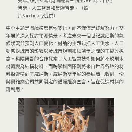
雙年展的中心展覽圍繞著三個主題世界：自然
智能、人工智慧和集體智能。（照
片/archdaily提供）
中心主題是圍繞適應氣候變化，而不僅僅是緩解努力。雙
年展將深入探討預測情景，考慮未來一個世紀威尼斯的氣
候狀況並預測人口變化。討論的主題包括人工洪水、人口
動態對城市的影響以及城市規劃和細菌學之間的干擾等概
念。與隈研吾的合作探索了人工智慧技術如何將不規則木
材轉變為結構材料，而跨學科團隊則將來自世界各地的材
料探索帶到了威尼斯。威尼斯雙年展的參展商已收到一份
與奧雅納公司共同製定的循環經濟宣言，旨在促進材料的
再利用。