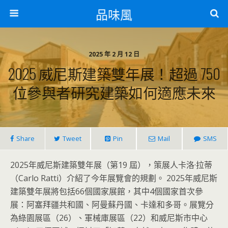
品味風
2025 年 2 月 12 日
2025 威尼斯建築雙年展！超過 750
位參與者研究建築如何適應未來
Share
Tweet
Pin
Mail
SMS
2025年威尼斯建築雙年展（第19 屆），策展人卡洛·拉蒂
（Carlo Ratti）介紹了今年展覽會的規劃。 2025年威尼斯
建築雙年展將包括66個國家展館，其中4個國家首次參
展：阿塞拜疆共和國、阿曼蘇丹國、卡達和多哥。展覽分
為綠園展區（26）、軍械庫展區（22）和威尼斯市中心