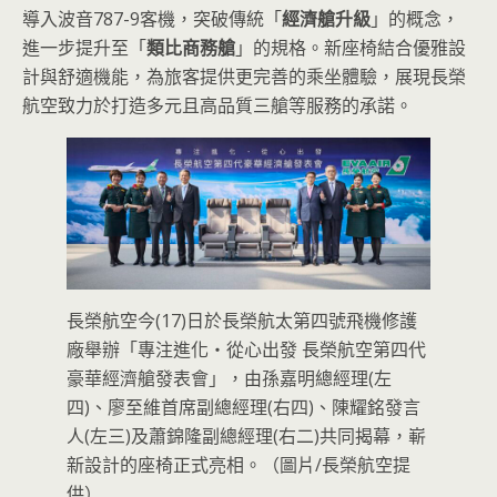
導入波音787-9客機，突破傳統「
經濟艙升級
」的概念，
進一步提升至「
類比商務艙
」的規格。新座椅結合優雅設
計與舒適機能，為旅客提供更完善的乘坐體驗，展現長榮
航空致力於打造多元且高品質三艙等服務的承諾。
長榮航空今(17)日於長榮航太第四號飛機修護
廠舉辦「專注進化‧從心出發 長榮航空第四代
豪華經濟艙發表會」，由孫嘉明總經理(左
四)、廖至維首席副總經理(右四)、陳耀銘發言
人(左三)及蕭錦隆副總經理(右二)共同揭幕，嶄
新設計的座椅正式亮相。（圖片/長榮航空提
供）