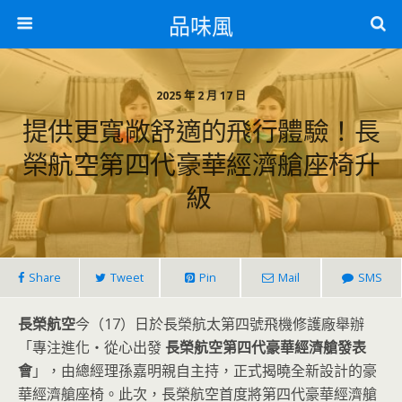
品味風
2025 年 2 月 17 日
提供更寬敞舒適的飛行體驗！長
榮航空第四代豪華經濟艙座椅升
級
Share
Tweet
Pin
Mail
SMS
長榮航空
今（17）日於長榮航太第四號飛機修護廠舉辦
「專注進化‧從心出發
長榮航空第四代豪華經濟艙發表
會
」，由總經理孫嘉明親自主持，正式揭曉全新設計的豪
華經濟艙座椅。此次，長榮航空首度將第四代豪華經濟艙