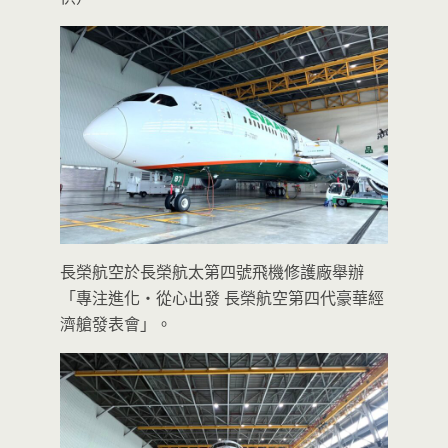
長榮航空於長榮航太第四號飛機修護廠舉辦
「專注進化‧從心出發 長榮航空第四代豪華經
濟艙發表會」。