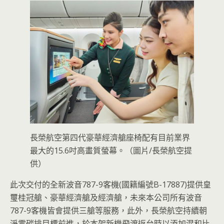
長榮航空第四代豪華經濟艙座椅配有目前業界
最大的15.6吋高畫質螢幕。（圖片/長榮航空提
供）
此次交付的全新波音787-9客機(國籍編號B-17887)提供皇
璽桂冠艙、豪華經濟艙及經濟艙，未來本公司所有波音
787-9客機皆會提供三艙等服務，此外，長榮航空持續朝
淨零碳排目標前進，於本架新機飛渡返台時以添加混和比