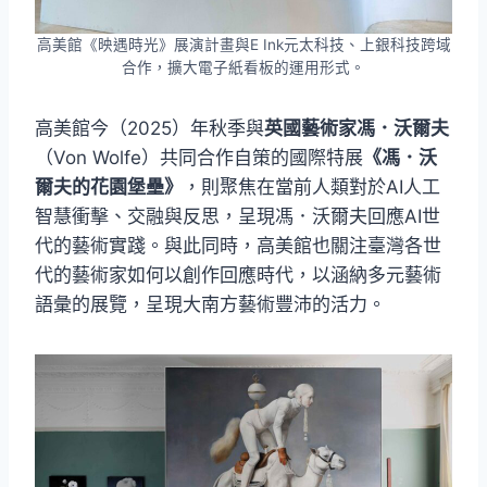
高美館《映遇時光》展演計畫與E Ink元太科技、上銀科技跨域
合作，擴大電子紙看板的運用形式。
高美館今（2025）年秋季與
英國藝術家馮．沃爾夫
（Von Wolfe）共同合作自策的國際特展
《馮．沃
爾夫的花園堡壘》
，則聚焦在當前人類對於AI人工
智慧衝擊、交融與反思，呈現馮．沃爾夫回應AI世
代的藝術實踐。與此同時，高美館也關注臺灣各世
代的藝術家如何以創作回應時代，以涵納多元藝術
語彙的展覽，呈現大南方藝術豐沛的活力。