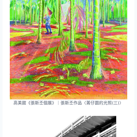
高美館《張新丕個展》｜張新丕作品〈菁仔園的光照(三)〉