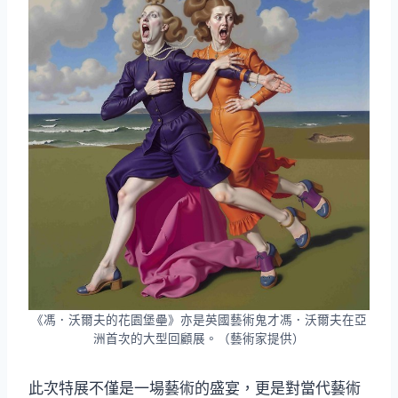
《馮．沃爾夫的花園堡壘》亦是英國藝術鬼才馮．沃爾夫在亞
洲首次的大型回顧展。（藝術家提供）
此次特展不僅是一場藝術的盛宴，更是對當代藝術