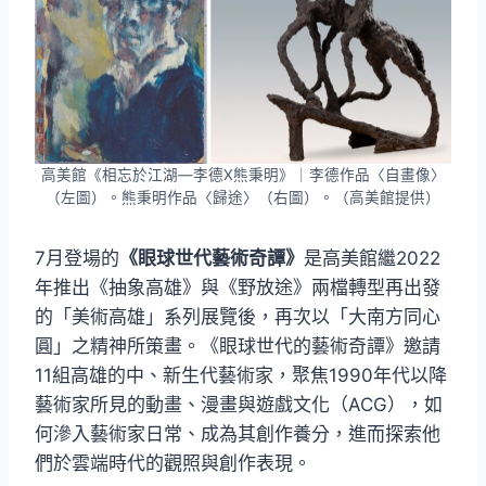
高美館《相忘於江湖—李德Ⅹ熊秉明》｜李德作品〈自畫像〉
（左圖）。熊秉明作品〈歸途〉（右圖）。（高美館提供）
7月登場的
《眼球世代藝術奇譚》
是高美館繼2022
年推出《抽象高雄》與《野放途》兩檔轉型再出發
的「美術高雄」系列展覽後，再次以「大南方同心
圓」之精神所策畫。《眼球世代的藝術奇譚》邀請
11組高雄的中、新生代藝術家，聚焦1990年代以降
藝術家所見的動畫、漫畫與遊戲文化（ACG），如
何滲入藝術家日常、成為其創作養分，進而探索他
們於雲端時代的觀照與創作表現。