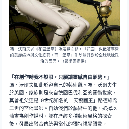
馮．沃爾夫以《花園堡壘》為展覽命題，「花園」象徵著臺灣
的美麗綠地與文化底蘊，而「堡壘」則映射其對於全球地緣政
治的反思。（藝術家提供）
「在創作時我不設限，只願讓靈感自由馳騁。」
馮．沃爾夫如此形容自己的藝術觀。馮．沃爾夫生
於英國，家族則是來自德國巴伐利亞的藝術世家，
其曾祖父更是19世纪知名的「天鵝國王」路德維希
二世的宮廷畫師。自幼浸潤於藝術中的他，選擇以
油畫為創作媒材，並在歷經多種藝術風格的探索
後，發展出融合傳統與當代的獨特視覺語彙。