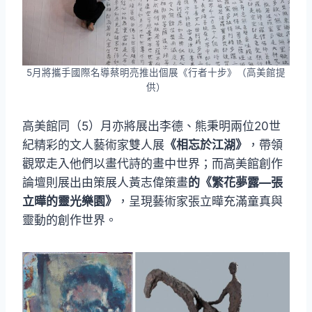
5月將攜手國際名導蔡明亮推出個展《行者十步》（高美館提
供）
高美館同（5）月亦將展出李德、熊秉明兩位20世
紀精彩的文人藝術家雙人展
《相忘於江湖》
，帶領
觀眾走入他們以畫代詩的畫中世界；而高美館創作
論壇則展出由策展人黃志偉策畫
的《繁花夢露—張
立曄的靈光樂園》
，呈現藝術家張立曄充滿童真與
靈動的創作世界。