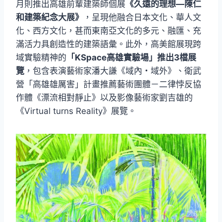
月則推出高雄前輩建築師個展
《久遠的理想—陳仁
和建築紀念大展》
，呈現他融合日本文化、華人文
化、西方文化，甚而東南亞文化的多元、融匯、充
滿活力具創造性的建築語彙。此外，高美館展現跨
域實驗精神的
「KSpace高雄實驗場」推出3檔展
覽
，包含表演藝術家潘大謙《域內・域外》、衛武
營「高雄雄厲害」計畫推薦藝術團體－二律悖反協
作體《漂流相對靜止》以及影像藝術家劉吉雄的
《Virtual turns Reality》展覽。