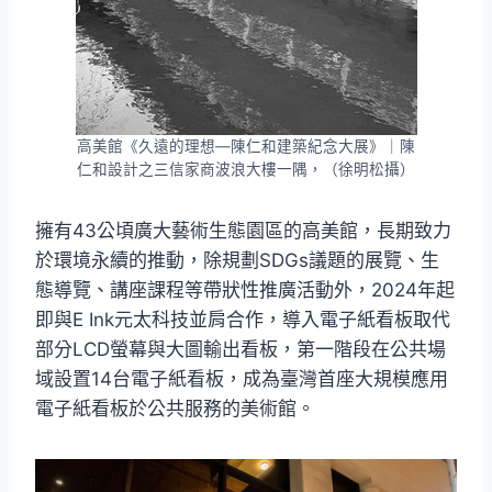
高美館《久遠的理想—陳仁和建築紀念大展》｜陳
仁和設計之三信家商波浪大樓一隅，（徐明松攝）
擁有43公頃廣大藝術生態園區的高美館，長期致力
於環境永續的推動，除規劃SDGs議題的展覽、生
態導覽、講座課程等帶狀性推廣活動外，2024年起
即與E Ink元太科技並肩合作，導入電子紙看板取代
部分LCD螢幕與大圖輸出看板，第一階段在公共場
域設置14台電子紙看板，成為臺灣首座大規模應用
電子紙看板於公共服務的美術館。