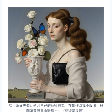
馮．沃爾夫如此形容自己的藝術觀為「在創作時我不設限，只
願讓靈感自由馳騁。」（藝術家提供）