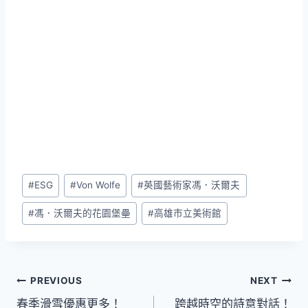
Post
#
ESG
#
Von Wolfe
#
英國藝術家馮．沃爾夫
Tags:
#
馮．沃爾夫的花園堡壘
#
高雄市立美術館
文
PREVIOUS
NEXT
春季滑雪優惠更多！
跨越時空的詩意對話！