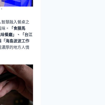
。
人智慧融入餐桌之
風味。
「食膳馬
風味餐廳」、「台江
與「海島波波工作
祖濃厚的地方人情