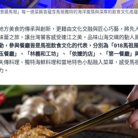
食膳馬祖」每一道菜餚皆蘊含馬祖獨特的海洋風情與深厚的飲食文化底蘊
地方美食的傳承與創新，更藉由文化交融與匠心巧藝，將先
味蕾之旅，讓台灣饕客感受連江之美，品味山海交織的動人
動，參與餐廳皆是馬祖飲食文化的代表，分別為「918馬祖
玉餐廳」、「林義和工坊」、「依嬤的店」、「第一餐廳」
失傳料理、獨特海鮮料理和當地特色小點融入菜單，感受馬
力。