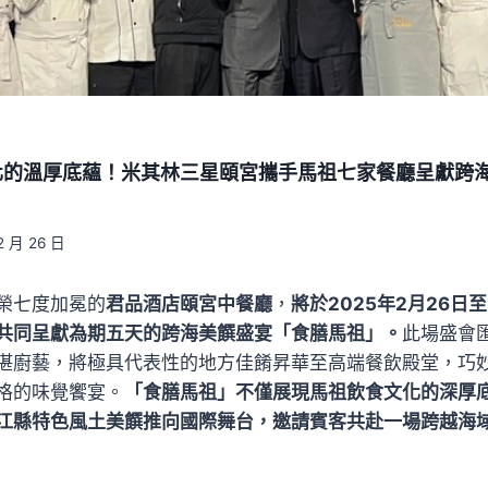
化的溫厚底蘊！米其林三星頤宮攜手馬祖七家餐廳呈獻跨
2 月 26 日
榮七度加冕的
君品酒店頤宮中餐廳
，
將於2025年2月26日
共同呈獻為期五天的跨海美饌盛宴「食膳馬祖」。
此場盛會
湛廚藝，將極具代表性的地方佳餚昇華至高端餐飲殿堂，巧
格的味覺饗宴。
「食膳馬祖」不僅展現馬祖飲食文化的深厚
江縣特色風土美饌推向國際舞台，邀請賓客共赴一場跨越海