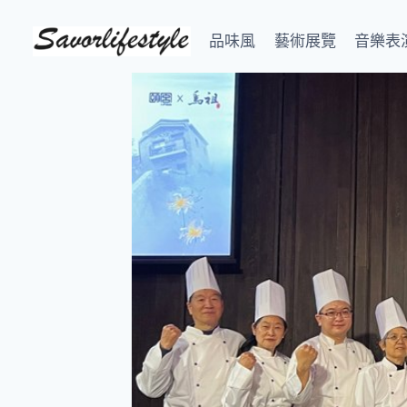
Skip
to
品味風
藝術展覽
音樂表
content