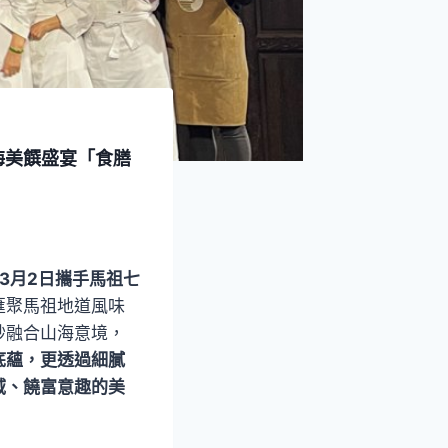
海美饌盛宴「食膳
至3月2日攜手馬祖七
匯聚馬祖地道風味
妙融合山海意境，
底蘊，更透過細膩
域、饒富意趣的美