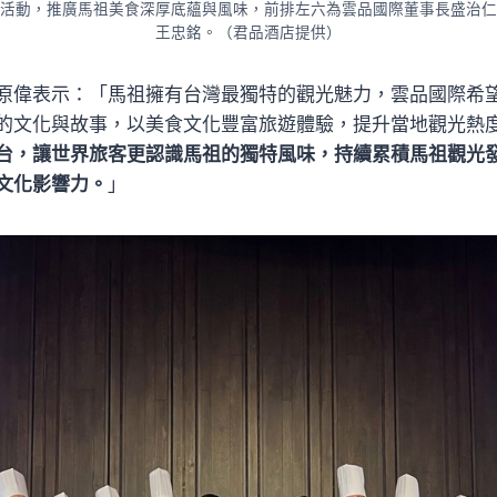
活動，推廣馬祖美食深厚底蘊與風味，前排左六為雲品國際董事長盛治仁
王忠銘。（君品酒店提供）
原偉表示：「馬祖擁有台灣最獨特的觀光魅力，雲品國際希
的文化與故事，以美食文化豐富旅遊體驗，提升當地觀光熱
台，讓世界旅客更認識馬祖的獨特風味，持續累積馬祖觀光
文化影響力。
」