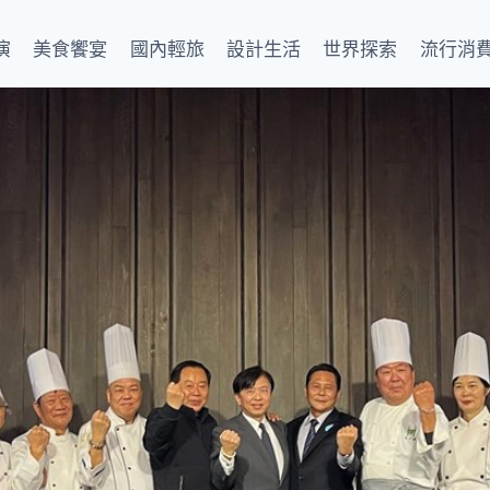
演
美食饗宴
國內輕旅
設計生活
世界探索
流行消