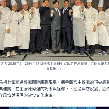
將於2025年2月26日至3月2日攜手馬祖七家知名在地餐廳，共同呈獻
「食膳馬祖」。
馬祖七家精選餐廳團隊親臨現場，攜手頤宮中餐廳的頂尖廚
典佳餚。在主廚陳偉強的巧思與詮釋下，透過與店家攜手創
洋風情與深厚的飲食文化底蘊。