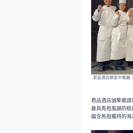
君品酒店頤宮中餐廳，
君品酒店誠摯邀請
最具馬祖風韻的經
蘊含馬祖獨特的海