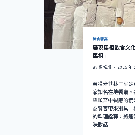
美食饗宴
展現馬祖飲食文
馬祖」
By
編輯部
2025 年 
榮獲米其林三星殊
家知名在地餐廳，
與頤宮中餐廳的精
為饕客帶來別具一
的料理詮釋，將連
味對話。