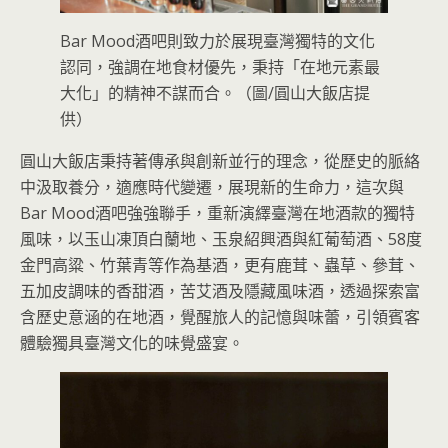
Bar Mood酒吧則致力於展現臺灣獨特的文化
認同，強調在地食材優先，秉持「在地元素最
大化」的精神不謀而合。（圖/圓山大飯店提
供）
圓山大飯店秉持著傳承與創新並行的理念，從歷史的脈絡
中汲取養分，適應時代變遷，展現新的生命力，這次與
Bar Mood酒吧強強聯手，重新演繹臺灣在地酒款的獨特
風味，以玉山凍頂白蘭地、玉泉紹興酒與紅葡萄酒、58度
金門高粱、竹葉青等作為基酒，更有鹿茸、蟲草、參茸、
五加皮調味的香甜酒，苦艾酒及隱藏風味酒，透過探索富
含歷史意涵的在地酒，覺醒旅人的記憶與味蕾，引領賓客
體驗獨具臺灣文化的味覺盛宴。