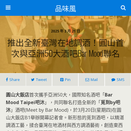
品味風
2025 年 3 月 21 日
推出全新臺灣在地調酒！圓山首
次與亞洲50大酒吧Bar Mood聯名
Share
Tweet
Pin
Mail
SMS
圓山大飯店
首次攜手亞洲50大，國際知名酒吧「
Bar
Mood Taipei吧沐
」，共同聯名打造全新的「
覓到by吧
沐
」酒吧(Meet by Bar Mood)，於3月20日(星期四)在圓
山大飯店B1舉辦開幕記者會。新形態的覓到酒吧，以精湛
調酒工藝，揉合臺灣在地酒材與西方調酒藝術，創造東西