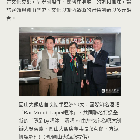
方文化交融，呈現國際性、臺灣在地唯一的調和風味，讓
旅客體驗圓山歷史、文化與調酒藝術的獨特創新與多元融
合。
圓山大飯店首次攜手亞洲50大，國際知名酒吧
「Bar Mood Taipei吧沐」，共同聯名打造全
新的「覓到by吧沐」酒吧。(由左依序為吧沐創
辦人吳盈憲、圓山大飯店董事長葉菊蘭、方遠
懷總經理)（圖/圓山大飯店提供）