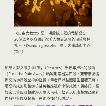
《自由大教堂》是一場震撼心靈的舞蹈盛宴，
26位舞者以身體訴說著人類最深層的渴望與掙
扎。（©simon-gosselin，臺北表演藝術中心
提供）
加拿大裔女歌手派切絲（Peaches）千禧年推出的歌曲
《Fuck the Pain Away》吶喊地帶出第四段，宛若集體懺
悔又彷彿掙脫壓抑的控訴。舞者們以肢體蔓生至觀眾席，
囈語構成無形鎖鏈彷彿將每座孤島串聯成陸。最終段，編
舞家以管風琴聲紋滲入眾人毛孔，舞者以肌膚相觸凸顯神
性擁抱與肉身禁忌，在後疫情時代迸裂。