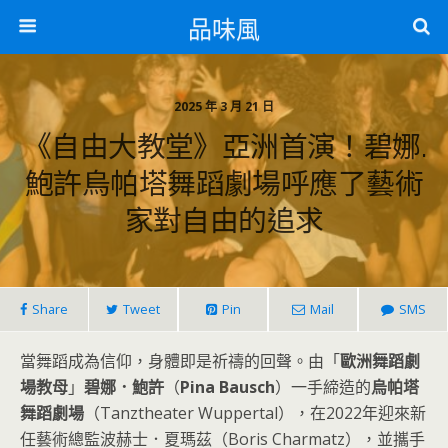
品味風
2025 年 3 月 21 日
《自由大教堂》亞洲首演！碧娜.
鮑許烏帕塔舞蹈劇場呼應了藝術
家對自由的追求
Share
Tweet
Pin
Mail
SMS
當舞蹈成為信仰，身體即是祈禱的回聲。由「
歐洲舞蹈劇
場教母
」
碧娜．鮑許
（
Pina Bausch
）一手締造的
烏帕塔
舞蹈劇場
（Tanztheater Wuppertal），在2022年迎來新
任藝術總監波赫士．夏瑪茲（Boris Charmatz），並攜手