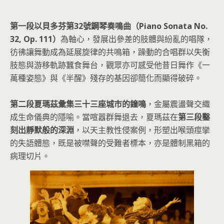
第一段以貝多芬第32號鋼琴奏鳴曲（Piano Sonata No.
32, Op. 111）
為軸心，發展出參差的肢體與紛亂的唱隊，
彷彿讓舞動成為延展旋律的共鳴箱，躁動的合唱群以失衡
肢態與游移軌跡蠶食舞台，觀眾亦可感受他昔日舞作《一
萬種姿態》與《半醒》殘存的基因卻簡化而顯得破碎。
第二段夏瑪茲彙集三十三座城市的鐘鳴
，金屬震盪聲交織
成生命儀典的隱喻。當喧囂群舞退去，夏瑪茲在
第三段鑿
刻出靜默般的深淵
，以天主教性侵案例，形塑出喉頭痙攣
的失語體態，既是被噤聲的受難者標本，亦是體制黑箱的
病理切片。