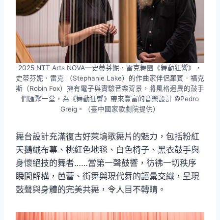
2025 NTT Arts NOVA—史蒂芬妮．雷克舞團《舞動狂響》，
史蒂芬妮．雷克 （Stephanie Lake）的作曲家伴侶羅賓．福克
斯（Robin Fox）擁有電子與實驗音樂背景，將風格迥異的鼓手
們匯聚一堂，為《舞動狂響》帶來豐富的音樂設計 ©Pedro
Greig。（臺中國家歌劇院提供）
舞台設計充滿復古好萊塢歌舞片的魅力，包括粉紅
天鵝絨布幕、桃紅色地毯、白色椅子、黑衣鼓手與
身懷絕技的舞者……當第一聲鼓響，彷彿一切秩序
瞬間解構，芭蕾、街舞與現代舞的語彙交織，呈現
鼓聲與身體的完美共舞，令人目不轉睛。