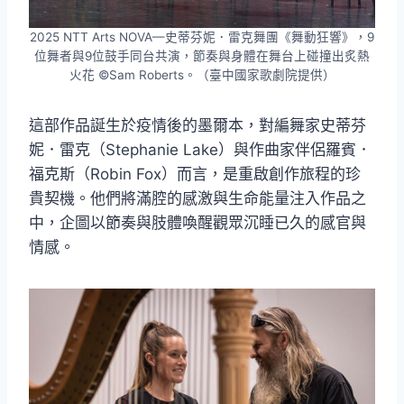
2025 NTT Arts NOVA—史蒂芬妮．雷克舞團《舞動狂響》，9
位舞者與9位鼓手同台共演，節奏與身體在舞台上碰撞出炙熱
火花 ©Sam Roberts。（臺中國家歌劇院提供）
這部作品誕生於疫情後的墨爾本，對編舞家史蒂芬
妮．雷克（Stephanie Lake）與作曲家伴侶羅賓．
福克斯（Robin Fox）而言，是重啟創作旅程的珍
貴契機。他們將滿腔的感激與生命能量注入作品之
中，企圖以節奏與肢體喚醒觀眾沉睡已久的感官與
情感。