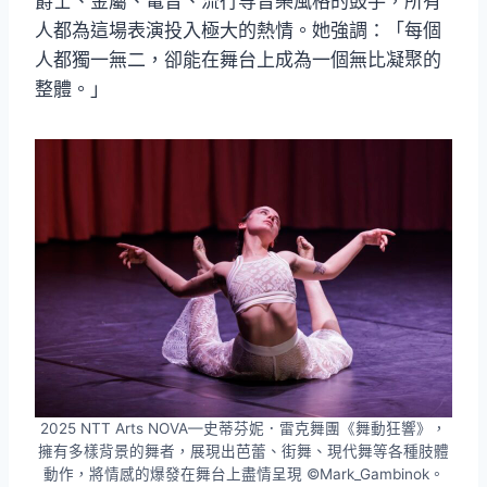
爵士、金屬、電音、流行等音樂風格的鼓手，所有
人都為這場表演投入極大的熱情。她強調：「每個
人都獨一無二，卻能在舞台上成為一個無比凝聚的
整體。」
2025 NTT Arts NOVA—史蒂芬妮．雷克舞團《舞動狂響》，
擁有多樣背景的舞者，展現出芭蕾、街舞、現代舞等各種肢體
動作，將情感的爆發在舞台上盡情呈現 ©Mark_Gambinok。