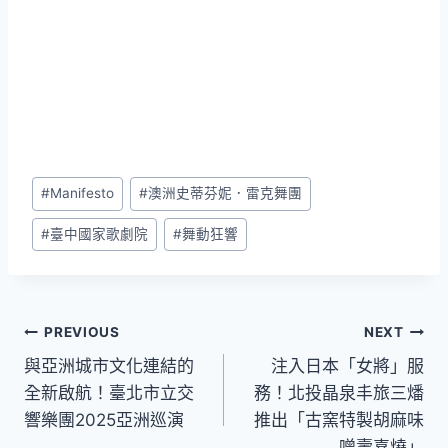
Post
#
Manifesto
#
澳洲史蒂芬妮．雷克舞團
Tags:
#
臺中國家歌劇院
#
舞動狂響
文
PREVIOUS
NEXT
與亞洲城市文化連結的
注入日本「女將」服
章
全新啟航！臺北市立交
務！北投晶泉丰旅三燔
導
響樂團2025亞洲巡演
推出「古窯特製胡麻味
噌壽喜燒」