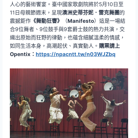
人心的藝術饗宴。臺中國家歌劇院將於5月10日至
11日母親節週末，呈現
澳洲史蒂芬妮．雷克舞團
的
震撼鉅作
《舞動狂響》
（
Manifesto
）這是一場結
合9位舞者、9位鼓手與9套爵士鼓的熱力共演，交
織出原始而狂野的律動，也蘊含細膩溫柔的情感，
如同生活本身，高潮起伏、真實動人。
購票請上
Opentix：
https://npacntt.tw/n03WJZbq