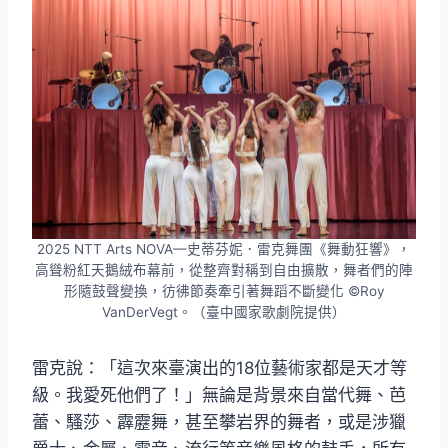
2025 NTT Arts NOVA—史蒂芬妮．雷克舞團《舞動狂響》，
高聳粉紅天鵝絨布幕前，從整齊對稱到自由擴散，舞者們的陣
形隨鼓聲變換，彷彿節奏牽引著舞蹈不斷變化 ©Roy
VanDerVegt。（臺中國家歌劇院提供）
雷克說：「這次來臺演出的18位藝術家都是天才等
級。我愛死他們了！」無論是背景來自當代舞、芭
蕾、騷莎、霹靂舞，甚至攀岩界的舞者，或是涉獵