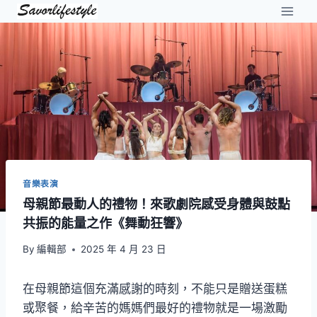
Skip
to
content
音樂表演
母親節最動人的禮物！來歌劇院感受身體與鼓點
共振的能量之作《舞動狂響》
By
編輯部
2025 年 4 月 23 日
在母親節這個充滿感謝的時刻，不能只是贈送蛋糕
或聚餐，給辛苦的媽媽們最好的禮物就是一場激勵