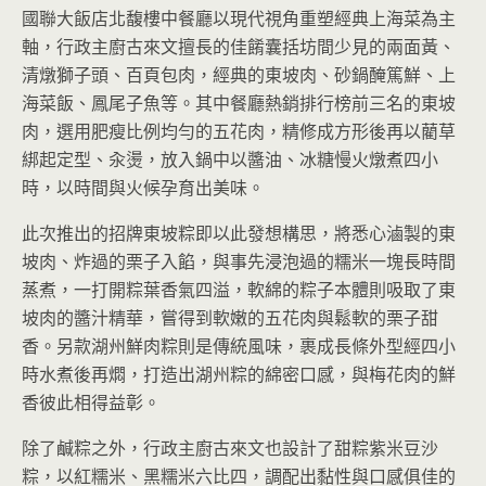
國聯大飯店北馥樓中餐廳以現代視角重塑經典上海菜為主
軸，行政主廚古來文擅長的佳餚囊括坊間少見的兩面黃、
清燉獅子頭、百頁包肉，經典的東坡肉、砂鍋醃篤鮮、上
海菜飯、鳳尾子魚等。其中餐廳熱銷排行榜前三名的東坡
肉，選用肥瘦比例均勻的五花肉，精修成方形後再以藺草
綁起定型、汆燙，放入鍋中以醬油、冰糖慢火燉煮四小
時，以時間與火候孕育出美味。
此次推出的招牌東坡粽即以此發想構思，將悉心滷製的東
坡肉、炸過的栗子入餡，與事先浸泡過的糯米一塊長時間
蒸煮，一打開粽葉香氣四溢，軟綿的粽子本體則吸取了東
坡肉的醬汁精華，嘗得到軟嫩的五花肉與鬆軟的栗子甜
香。另款湖州鮮肉粽則是傳統風味，裹成長條外型經四小
時水煮後再燜，打造出湖州粽的綿密口感，與梅花肉的鮮
香彼此相得益彰。
除了鹹粽之外，行政主廚古來文也設計了甜粽紫米豆沙
粽，以紅糯米、黑糯米六比四，調配出黏性與口感俱佳的