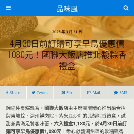
品味風
2025 年 3 月 31 日
4月30日前訂購可享早鳥優惠價
1,080元！國聯大飯店推北馥粽香
禮盒
Share
Tweet
Pin
Mail
SMS
端陽仲夏粽飄香，
國聯大飯店
由主廚團隊精心推出融合招
牌東坡粽、湖州鮮肉粽、紫米豆沙粽的北馥粽香禮盒，鹹
甜兼具滿足饕客味蕾，
六入禮盒1,180元
，
於4月30日前訂
購可享早鳥優惠價1,080元
，悉心獻藝湖州粽的軟糯飄香