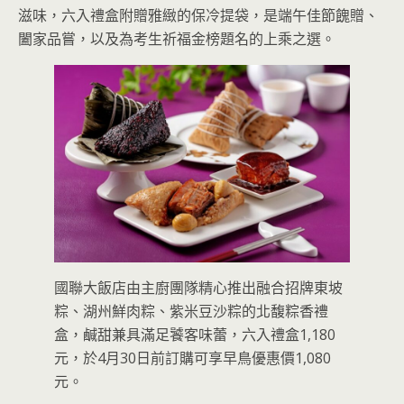
滋味，六入禮盒附贈雅緻的保冷提袋，是端午佳節餽贈、
闔家品嘗，以及為考生祈福金榜題名的上乘之選。
國聯大飯店由主廚團隊精心推出融合招牌東坡
粽、湖州鮮肉粽、紫米豆沙粽的北馥粽香禮
盒，鹹甜兼具滿足饕客味蕾，六入禮盒1,180
元，於4月30日前訂購可享早鳥優惠價1,080
元。