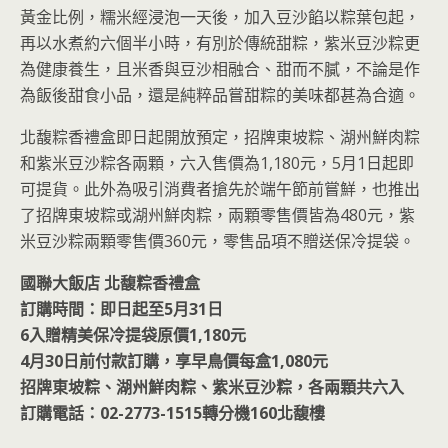
黃金比例，糯米經浸泡一天後，加入豆沙餡以粽葉包起，
再以水煮約六個半小時，有別於傳統甜粽，紫米豆沙粽更
為健康養生，且米香與豆沙相融合、甜而不膩，不論是作
為飯後甜食小品，還是純粹品嘗甜粽的美味都甚為合適。
北馥粽香禮盒即日起開放預定，招牌東坡粽、湖州鮮肉粽
和紫米豆沙粽各兩顆，六入售價為1,180元，5月1日起即
可提貨。此外為吸引消費者搶先於端午節前嘗鮮，也推出
了招牌東坡粽或湖州鮮肉粽，兩顆零售價皆為480元，紫
米豆沙粽兩顆零售價360元，零售品項不贈送保冷提袋。
國聯大飯店 北馥粽香禮盒
訂購時間：即日起至5月31日
6入贈精美保冷提袋原價1,180元
4月30日前付款訂購，享早鳥價每盒1,080元
招牌東坡粽、湖州鮮肉粽、紫米豆沙粽，各兩顆共六入
訂購電話：02-2773-1515轉分機160北馥樓