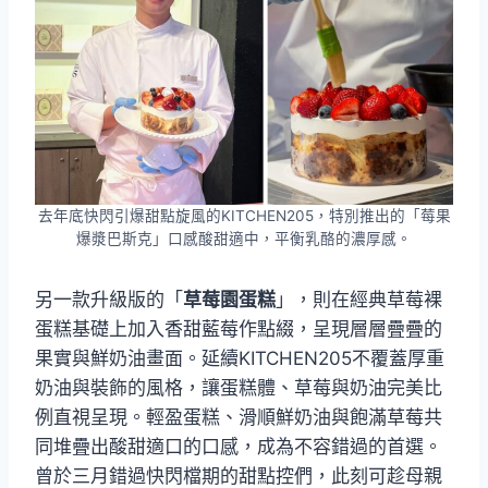
去年底快閃引爆甜點旋風的KITCHEN205，特別推出的「莓果
爆漿巴斯克」口感酸甜適中，平衡乳酪的濃厚感。
另一款升級版的「
草莓園蛋糕
」，則在經典草莓裸
蛋糕基礎上加入香甜藍莓作點綴，呈現層層疊疊的
果實與鮮奶油畫面。延續KITCHEN205不覆蓋厚重
奶油與裝飾的風格，讓蛋糕體、草莓與奶油完美比
例直視呈現。輕盈蛋糕、滑順鮮奶油與飽滿草莓共
同堆疊出酸甜適口的口感，成為不容錯過的首選。
曾於三月錯過快閃檔期的甜點控們，此刻可趁母親