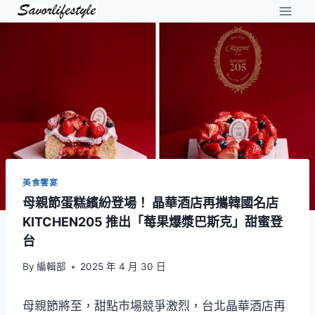
Skip
to
content
美食饗宴
母親節蛋糕繽紛登場！ 晶華酒店再攜韓國名店
KITCHEN205 推出「莓果爆漿巴斯克」甜蜜登
台
By
編輯部
2025 年 4 月 30 日
母親節將至，甜點市場競爭激烈，台北晶華酒店再