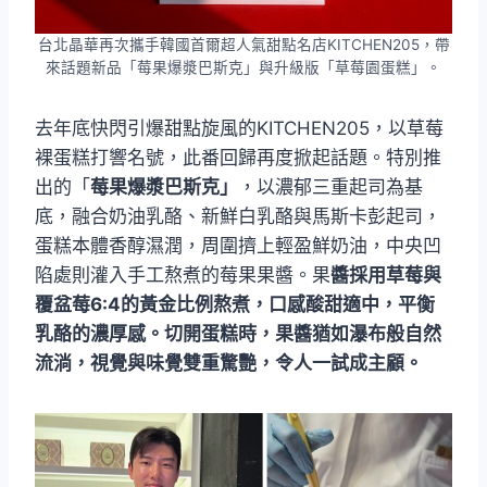
台北晶華再次攜手韓國首爾超人氣甜點名店KITCHEN205，帶
來話題新品「莓果爆漿巴斯克」與升級版「草莓園蛋糕」。
去年底快閃引爆甜點旋風的KITCHEN205，以草莓
裸蛋糕打響名號，此番回歸再度掀起話題。特別推
出的「
莓果爆漿巴斯克」
，以濃郁三重起司為基
底，融合奶油乳酪、新鮮白乳酪與馬斯卡彭起司，
蛋糕本體香醇濕潤，周圍擠上輕盈鮮奶油，中央凹
陷處則灌入手工熬煮的莓果果醬。果
醬採用草莓與
覆盆莓6:4的黃金比例熬煮，口感酸甜適中，平衡
乳酪的濃厚感。切開蛋糕時，果醬猶如瀑布般自然
流淌，視覺與味覺雙重驚艷，令人一試成主顧。