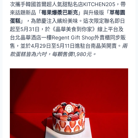
次攜手韓國首爾超人氣甜點名店KITCHEN205，帶
來話題新品「
莓果爆漿巴斯克
」與升級版「
草莓園
蛋糕
」，為節慶注入繽紛美味。這次限定聯名即日
起至5月31日，於《晶華美食到你家》線上平台及
台北晶華酒店一樓Regent Gift Shop外賣櫃同步販
售，並於4月29日至5月11日進駐台南晶英開賣。
兩
款蛋糕皆為六吋，每顆售價1,980元。