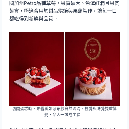
國加州Petro品種草莓，果實碩大、色澤紅潤且果肉
紮實，極適合用於甜品烘焙與果醬製作，讓每一口
都吃得到新鮮與品質。
切開蛋糕時，果醬猶如瀑布般自然流淌，視覺與味覺雙重驚
艷，令人一試成主顧。