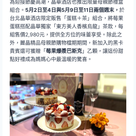
為迎接節慶高潮，晶華酒店也推出限量母親節禮盒
組合。
5月2日至4日與5月9日至11日兩個週末，
於
台北晶華酒店限定販售「蛋糕＋茶」組合，將莓果
蛋糕搭配晶華獨家「東方美人香檳烏龍」茶款，每
組售價2,980元，提供全方位的味蕾享受。除此之
外，麗晶精品母親節購物檔期期間，新加入的黑卡
貴賓還可獲贈「
莓果爆漿巴斯克
」乙顆，讓這份甜
點好禮成為媽媽心中最溫暖的驚喜。