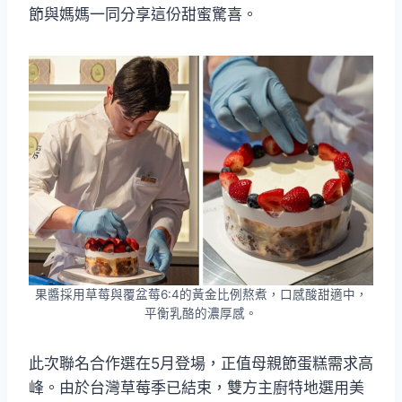
節與媽媽一同分享這份甜蜜驚喜。
果醬採用草莓與覆盆莓6:4的黃金比例熬煮，口感酸甜適中，
平衡乳酪的濃厚感。
此次聯名合作選在5月登場，正值母親節蛋糕需求高
峰。由於台灣草莓季已結束，雙方主廚特地選用美