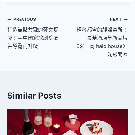
文
PREVIOUS
NEXT
打造無礙共融的藝文場
輕奢都會的靜謐寓所！
章
域！臺中國家歌劇院友
長榮酒店全新品牌
導
善導覽再升級
《采．寓 halo house》
光彩開幕
覽
Similar Posts