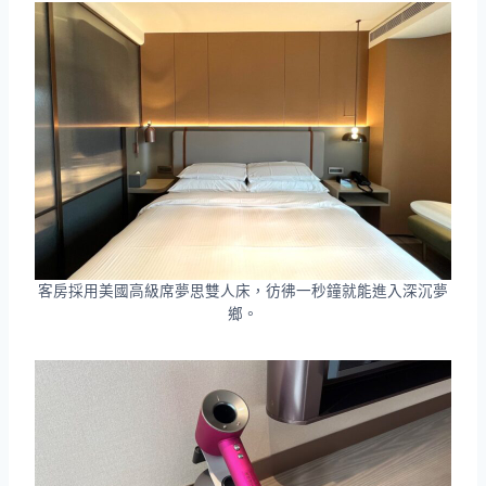
客房採用美國高級席夢思雙人床，彷彿一秒鐘就能進入深沉夢
鄉。