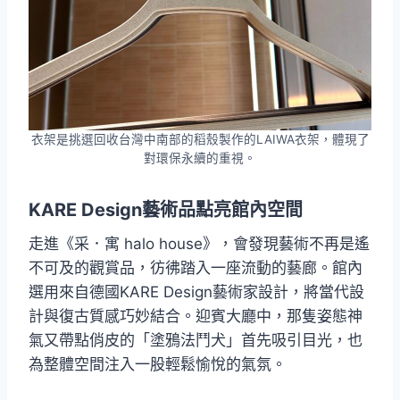
衣架是挑選回收台灣中南部的稻殼製作的LAIWA衣架，體現了
對環保永續的重視。
KARE Design藝術品點亮館內空間
走進《采．寓 halo house》，會發現藝術不再是遙
不可及的觀賞品，彷彿踏入一座流動的藝廊。館內
選用來自德國KARE Design藝術家設計，將當代設
計與復古質感巧妙結合。迎賓大廳中，那隻姿態神
氣又帶點俏皮的「塗鴉法鬥犬」首先吸引目光，也
為整體空間注入一股輕鬆愉悅的氣氛。