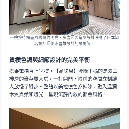
一樓接待櫃臺風格簡約明亮，多處圓弧造型設計呼應了日本知
名設計師伊東豊雄設計的歌劇院。
質樸色調與細節設計的完美平衡
搭乘電梯直上14樓，【品味風】今晚下榻的是豪華
樓層的豪華雙人房，一打開門，眼前的空間立刻讓
人放慢了腳步。整體以美拉德色系鋪陳，融入溫潤
木質與柔和燈光，呈現沉靜內斂的都會風格。