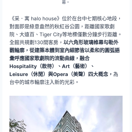
幕。
《采．寓 halo house》位於在台中七期核心地段，
對面即是綠意盎然的秋紅谷公園，距離國家歌劇
院、大遠百、Tiger City等地標僅數分鐘步行距離。
全館共規劃130間客房，
以六角形玻璃帷幕勾勒外
觀輪廓，從建築本體到室內細節皆以柔和的圓弧語
彙呼應國家歌劇院的流動曲線，融合
Hospitality（款待）、Art（藝術）、
Leisure（休閒）與Opera（美聲）四大概念，
為
台中的城市輪廓注入新的光彩。