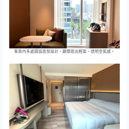
客房內多處圓弧造型設計，觀塑造出輕盈、透明空氣感。