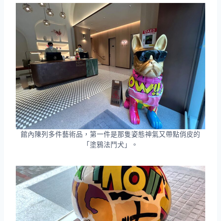
館內陳列多件藝術品，第一件是那隻姿態神氣又帶點俏皮的
「塗鴉法鬥犬」。