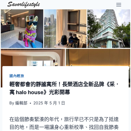
Skip
to
content
國內輕旅
輕奢都會的靜謐寓所！長榮酒店全新品牌《采．
寓 halo house》光彩開幕
By
編輯部
2025 年 5 月 1 日
在這個節奏緊湊的年代，旅行早已不只是為了抵達
目的地，而是一場讓身心重新校準、找回自我節奏