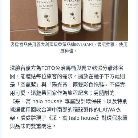
客房備品使用義大利頂級香氛品牌BVLGARI，香氣柔雅、使用
感極佳。
洗臉台後方為TOTO免治馬桶與獨立乾濕分離淋浴
間，能體貼每位旅客的需求。擺放在櫃子下方處則
是「空氣藍」與「陽光黃」兩雙彩色拖鞋，不僅實
用可愛，還能帶回家作為旅程紀念；另隨附的
《采．寓 halo house》專屬設計環保袋，以及特別
挑選使用回收台灣中南部的稻殼製作的LAIWA衣
架，處處體現了《采．寓 halo house》對環保永續
與品味的雙重關注。