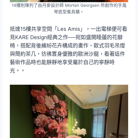
14樓則陳列了由丹麥設計師 Morten Georgsen 所創作的手風
琴造型餐具櫃。
抵達15樓共享空間「Les Amis」，一出電梯便可看
見KARE Design經典之作──宛如盛開睡蓮的花瓣
椅，搭配背後繽紛花卉構成的畫作、歐式羽毛吊燈
與簡約茶几，彷彿置身優雅的歐洲沙龍，看著這件
藝術作品時也能靜靜地享受屬於自己的寧靜時
光。。