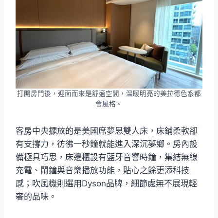
打開房門後，迎面而來是舒適空間，溫暖明亮的美拉德色系都
會風格。
客房中央擺放的是美國席夢思雙人床，床鋪柔軟卻
有支撐力，彷彿一秒鐘就能進入深沉夢鄉。房內設
備極具巧思，床邊櫃設有藍牙音響時鐘，集結無線
充電、鬧鐘與音樂播放功能，貼心之餘更添科技
感；吹風機則選用Dyson品牌，細節處無不展現輕
奢的品味。