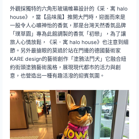
外觀採獨特的六角形玻璃帷幕設計的《采．寓 halo
house》，當【品味風】推開大門時，迎面而來是
一股令人心曠神怡的香氣，那是台灣天然香氛品牌
「璞草園」專為此館調製的香氛「初戀」，為了讓
旅人心情放鬆，《采．寓 halo house》也注意到細
節。另外最搶眼的莫過於站在門邊的德國藝術家
KARE design的藝術創作「塗鴉法鬥犬」它融合紐
約街頭塗鴉藝術風格，展現現代都市的活力與創
意，也營造出一種有趣活潑的迎賓氛圍。