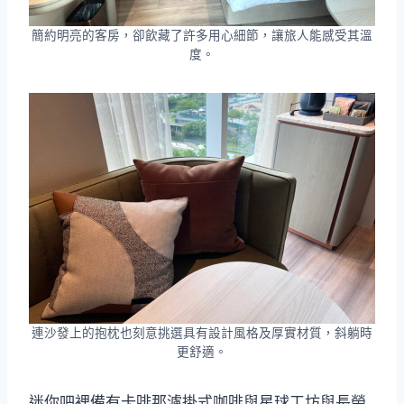
簡約明亮的客房，卻飲藏了許多用心細節，讓旅人能感受其溫
度。
連沙發上的抱枕也刻意挑選具有設計風格及厚實材質，斜躺時
更舒適。
迷你吧裡備有卡啡那濾掛式咖啡與星球工坊與長榮