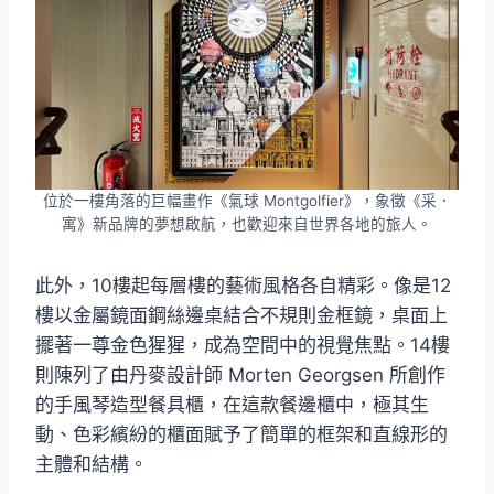
位於一樓角落的巨幅畫作《氣球 Montgolfier》，象徵《采．
寓》新品牌的夢想啟航，也歡迎來自世界各地的旅人。
此外，10樓起每層樓的藝術風格各自精彩。像是12
樓以金屬鏡面鋼絲邊桌結合不規則金框鏡，桌面上
擺著一尊金色猩猩，成為空間中的視覺焦點。14樓
則陳列了由丹麥設計師 Morten Georgsen 所創作
的手風琴造型餐具櫃，在這款餐邊櫃中，極其生
動、色彩繽紛的櫃面賦予了簡單的框架和直線形的
主體和結構。