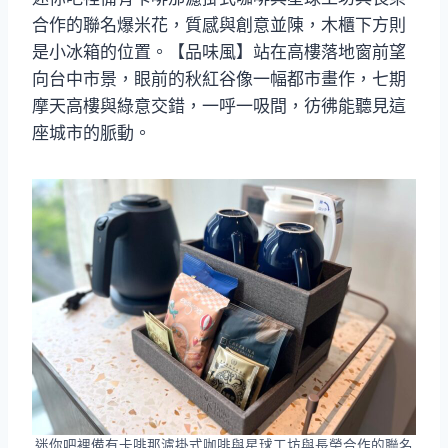
合作的聯名爆米花，質感與創意並陳，木櫃下方則
是小冰箱的位置。【品味風】站在高樓落地窗前望
向台中市景，眼前的秋紅谷像一幅都市畫作，七期
摩天高樓與綠意交錯，一呼一吸間，彷彿能聽見這
座城市的脈動。
迷你吧裡備有卡啡那濾掛式咖啡與星球工坊與長榮合作的聯名