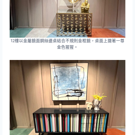
12樓以金屬鏡面鋼絲邊桌結合不規則金框鏡，桌面上擺著一尊
金色猩猩。