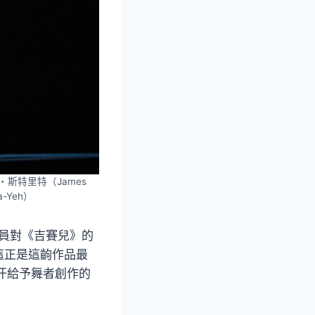
斯・斯特里特（James
-Yeh）
組演員對《吉賽兒》的
這正是這齣作品最
，汗給予舞者創作的