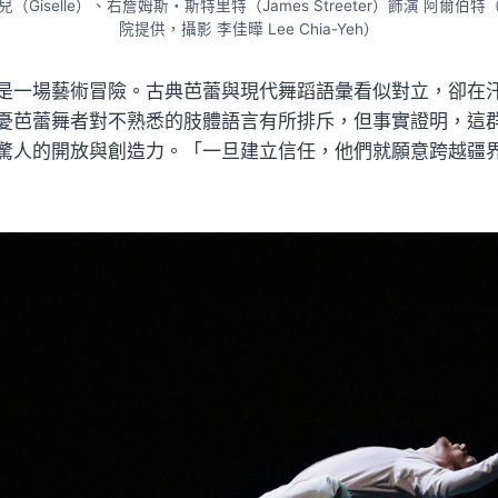
賽兒（Giselle）、右詹姆斯・斯特里特（James Streeter）飾演 阿爾伯特
院提供，攝影 李佳曄 Lee Chia-Yeh）
是一場藝術冒險。古典芭蕾與現代舞蹈語彙看似對立，卻在
憂芭蕾舞者對不熟悉的肢體語言有所排斥，但事實證明，這
驚人的開放與創造力。「一旦建立信任，他們就願意跨越疆