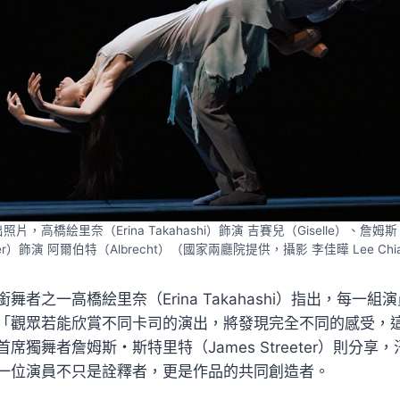
，高橋絵里奈（Erina Takahashi）飾演 吉賽兒（Giselle）、詹姆
eter）飾演 阿爾伯特（Albrecht）（國家兩廳院提供，攝影 李佳曄 Lee Chia
舞者之一高橋絵里奈（Erina Takahashi）指出，每一
「觀眾若能欣賞不同卡司的演出，將發現完全不同的感受，
席獨舞者詹姆斯・斯特里特（James Streeter）則分享
一位演員不只是詮釋者，更是作品的共同創造者。