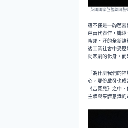
英國國家芭蕾舞團藝術總監
這不僅是一齣芭蕾
芭蕾代表作，講述
喀郎・汗的全新詮
後工業社會中受壓
動悲劇的化身，而
「為什麼我們的神
心，那份啟發也成
《吉賽兒》之中，
主體與集體意識的