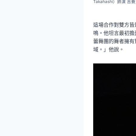
Takahashi）飾演 吉
這場合作對雙方皆
鳴。他坦言最初擔
蕾舞團的舞者擁有
域。」他說。