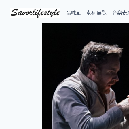
Skip
to
品味風
藝術展覽
音樂表
content