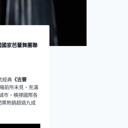
英國國家芭蕾舞團聯
代經典
《吉賽
一場前所未見、充滿
座城市，橫掃國際各
門票熱銷超過九成