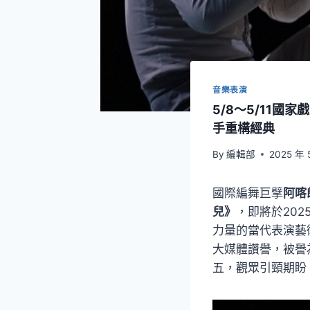
音樂表演
5/8～5/11
手重構經典
By
編輯部
2025 年 
國際編舞巨擘
阿喀
兒》
，即將於20
力量的當代表演藝
大媒體讚譽，被譽
五，觀眾引頸期盼