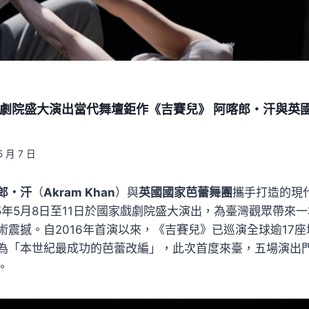
國家戲劇院盛大演出當代舞壇鉅作《吉賽兒》 阿喀郎・汗與
5 月 7 日
郎・汗
（
Akram Khan
）與
英國國家芭蕾舞團
攜手打造的現
25年5月8日至11日於國家戲劇院盛大演出，為臺灣觀眾帶來
術震撼。自2016年首演以來，《吉賽兒》已巡演全球逾17
為「本世紀最成功的芭蕾改編」，此次首度來臺，五場演出
。