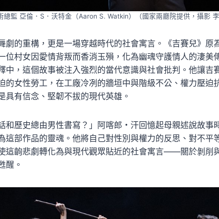
 亞倫．S．沃特金（Aaron S. Watkin）（國家兩廳院提供，攝影 李佳曄 
舞劇的重構，更是一場穿越時代的社會寓言。《吉賽兒》原
一位村女因愛情背叛而香消玉殞，化為幽魂守護情人的淒美
釋中，這個故事被注入強烈的當代意識與社會批判。他讓吉
迫的女性勞工，在工廠冷冽的牆垣中與階級不公、權力壓迫
是具有信念、堅韌不拔的現代英雄。
話和歷史總由男性書寫？」阿喀郎・汗回憶起母親述說故事
為這部作品的靈魂。他將自己對性別與權力的反思、對不平
使這齣悲劇轉化為與現代觀眾貼近的社會寓言——關於剝削
甦醒。