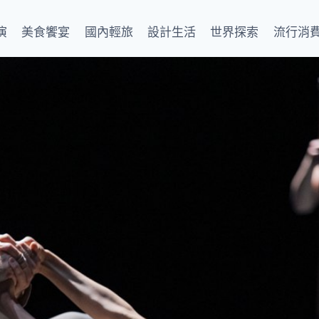
演
美食饗宴
國內輕旅
設計生活
世界探索
流行消