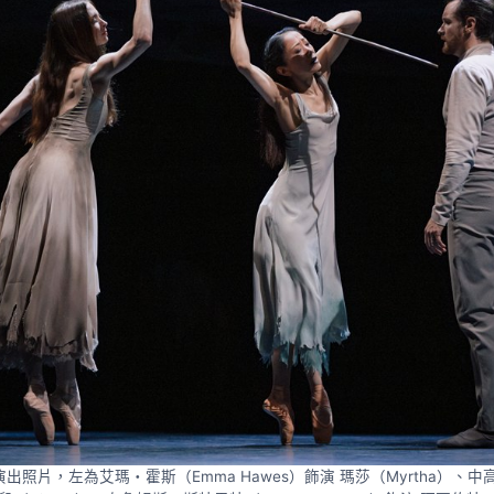
照片，左為艾瑪・霍斯（Emma Hawes）飾演 瑪莎（Myrtha）、中高