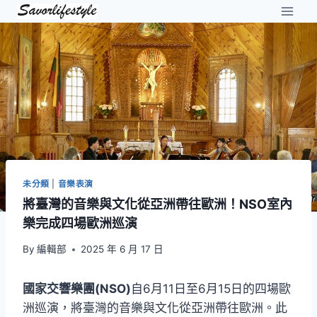
Skip
to
content
未分類
|
音樂表演
將臺灣的音樂與文化從亞洲帶往歐洲！NSO室內
樂完成四場歐洲巡演
By
編輯部
2025 年 6 月 17 日
國家交響樂團(NSO)
自6月11日至6月15日的四場歐
洲巡演，將臺灣的音樂與文化從亞洲帶往歐洲。此