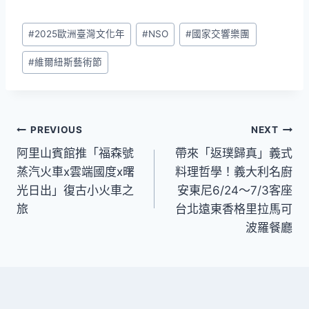
Post
#
2025歐洲臺灣文化年
#
NSO
#
國家交響樂團
Tags:
#
維爾紐斯藝術節
文
PREVIOUS
NEXT
阿里山賓館推「福森號
帶來「返璞歸真」義式
章
蒸汽火車x雲端國度x曙
料理哲學！義大利名廚
導
光日出」復古小火車之
安東尼6/24～7/3客座
旅
台北遠東香格里拉馬可
覽
波羅餐廳