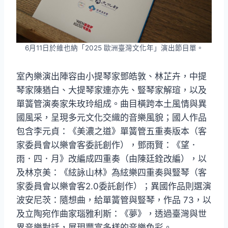
6月11日於維也納「2025 歐洲臺灣文化年」演出節目單。
室內樂演出陣容由小提琴家鄧皓敦、林芷卉，中提
琴家陳猶白、大提琴家連亦先、豎琴家解瑄，以及
單簧管演奏家朱玫玲組成。曲目橫跨本土風情與異
國風采，呈現多元文化交織的音樂風貌；國人作品
包含李元貞：《美濃之道》單簧管五重奏版本（客
家委員會以樂會客委託創作），鄧雨賢：《望．
雨．四．月》改編成四重奏（由陳廷銓改編），以
及林京美：《絃詠山林》為絃樂四重奏與豎琴（客
家委員會以樂會客2.0委託創作）；異國作品則選演
波安尼茨：隨想曲，給單簧管與豎琴，作品 73，以
及立陶宛作曲家瑙雅利斯：《夢》，透過臺灣與世
界音樂對話，展現豐富多樣的音樂色彩。