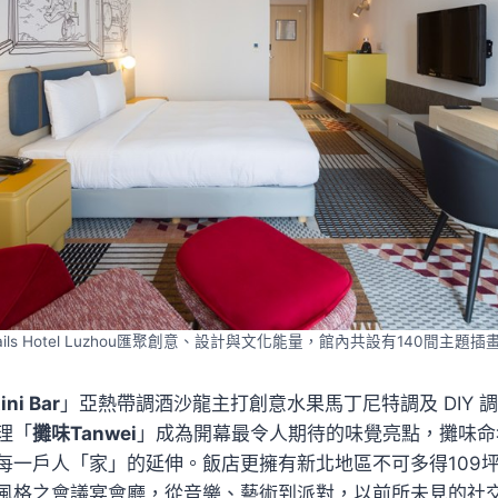
Tails Hotel Luzhou匯聚創意、設計與文化能量，館內共設有140間主題
ini Bar
」亞熱帶調酒沙龍主打創意水果馬丁尼特調及 DIY 
理「
攤味Tanwei
」成為開幕最令人期待的味覺亮點，攤味命
一戶人「家」的延伸。​​​​​飯店更擁有新北地區不可多得10
風格之會議宴會廳，從音樂、藝術到派對，以前所未見的社