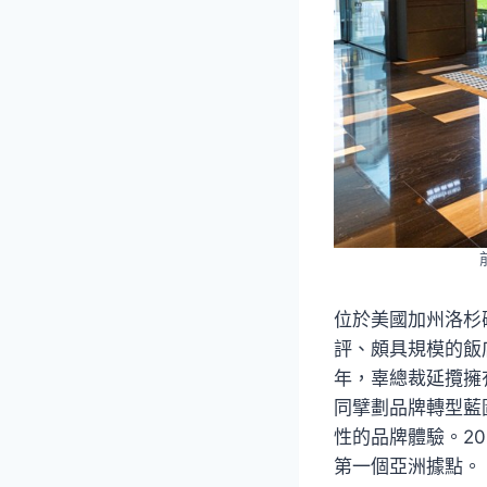
位於美國加州洛杉磯
評、頗具規模的飯
年，辜總裁延攬擁
同擘劃品牌轉型藍
性的品牌體驗。202
第一個亞洲據點。