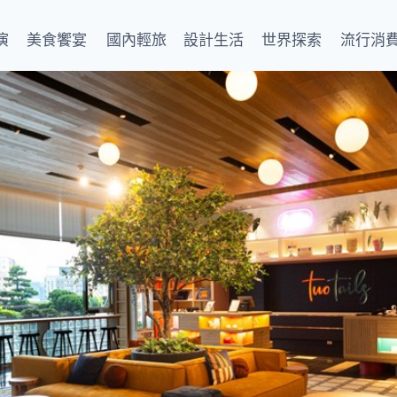
演
美食饗宴
國內輕旅
設計生活
世界探索
流行消