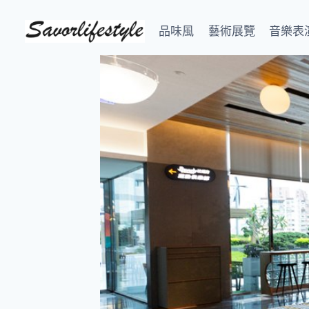
Skip
to
品味風
藝術展覽
音樂表
content