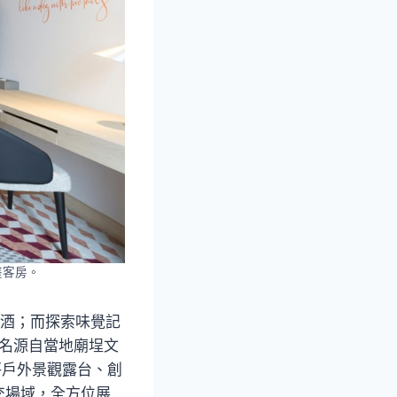
插畫客房。
調酒；而探索味覺記
名源自當地廟埕文
9坪戶外景觀露台、創
交場域，全方位展