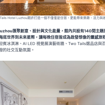
Tails Hotel Luzhou期許打造一個不僅僅是住宿，更能帶來樂趣、活
Hotel Luzhou匯聚創意、設計與文化能量，館內共設有140間
海底世界到未來星際，讓每晚住宿皆成為啟發想像的靈感旅
賓冰淇淋、AI LED 視覺展演藝術牆、Two Tails選品店
潑的社交互動氛圍。