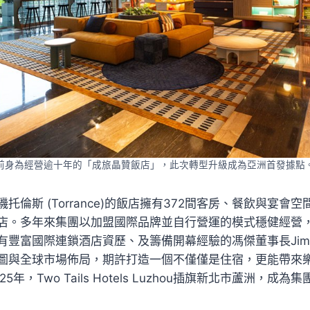
前身為經營逾十年的「成旅晶贊飯店」，此次轉型升級成為亞洲首發據點
托倫斯 (Torrance)的飯店擁有372間客房、餐飲與宴會
店。多年來集團以加盟國際品牌並自行營運的模式穩健經營，
有豐富國際連鎖酒店資歷、及籌備開幕經驗的馮傑董事長Jim
圖與全球市場佈局，期許打造一個不僅僅是住宿，更能帶來
5年，Two Tails Hotels Luzhou插旗新北市蘆洲，成