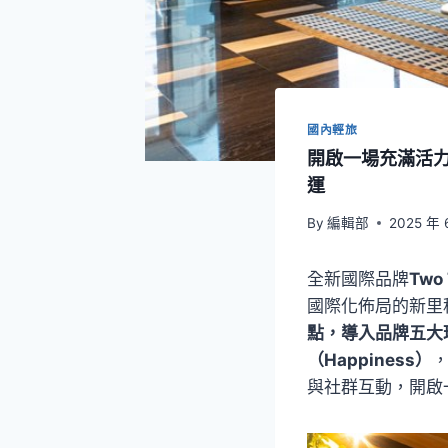
國內輕旅
開啟一場充滿活力的探
運
By
編輯部
2025 年 
全新國際品牌
Two 
國際化佈局的新里
點，導入品牌五大理念：
（Happiness）
與社群互動，開啟