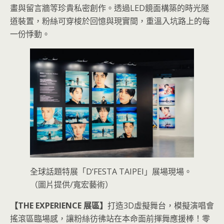
畫與留言牆等珍貴私密創作。透過LED鏡面構築的時光隧
道裝置，粉絲可穿梭於回憶與現實間，重溫入坑路上的每
一份悸動。
全球話題特展「D’FESTA TAIPEI」展場現場。
（圖片提供/寬宏藝術）
【THE EXPERIENCE 展區】
打造3D虛擬舞台，模擬演唱會
搖滾區臨場感，讓粉絲彷彿站在本命面前揮舞應援棒！零