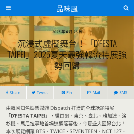
品味風
2025 年 6 月 26 日
沉浸式虛擬舞台！「D’FESTA
TAIPEI」2025夏天最強韓流特展強
勢回歸
Share
Tweet
Pin
Mail
SMS
由韓國知名娛樂媒體 Dispatch 打造的全球話題特展
「
D’FESTA TAIPEI」
，繼首爾、東京、臺北、雅加達、洛
杉磯、馬尼拉等地首場巡迴落幕後，今夏盛大回歸台北！
本次展覽網羅 BTS、TWICE、SEVENTEEN、NCT 127、