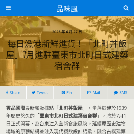
品味風
2025 年 6 月 27 日
每日漁港新鮮進貨！「北町丼飯
屋」7月進駐臺東市北町日式建築
宿舍群
Share
Tweet
Pin
Mail
SMS
雲品國際
最新餐廳據點「
北町丼飯屋
」，坐落於建於1939
年歷史悠久的「
臺東市北町日式建築宿舍群
」，將於7月1
日正式開幕，為台東注入全新食旅風貌。延續原歷史建物
場域的原貌結構並注入現代餐飲設計語彙，融合古樸建築