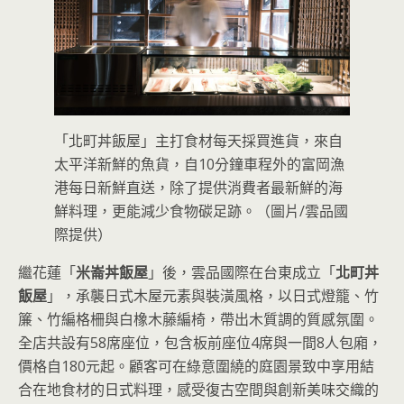
「北町丼飯屋」主打食材每天採買進貨，來自
太平洋新鮮的魚貨，自10分鐘車程外的富岡漁
港每日新鮮直送，除了提供消費者最新鮮的海
鮮料理，更能減少食物碳足跡。（圖片/雲品國
際提供）
繼花蓮「
米崙丼飯屋
」後，雲品國際在台東成立「
北町丼
飯屋
」，承襲日式木屋元素與裝潢風格，以日式燈籠、竹
簾、竹編格柵與白橡木藤編椅，帶出木質調的質感氛圍。
全店共設有58席座位，包含板前座位4席與一間8人包廂，
價格自180元起。顧客可在綠意圍繞的庭園景致中享用結
合在地食材的日式料理，感受復古空間與創新美味交織的