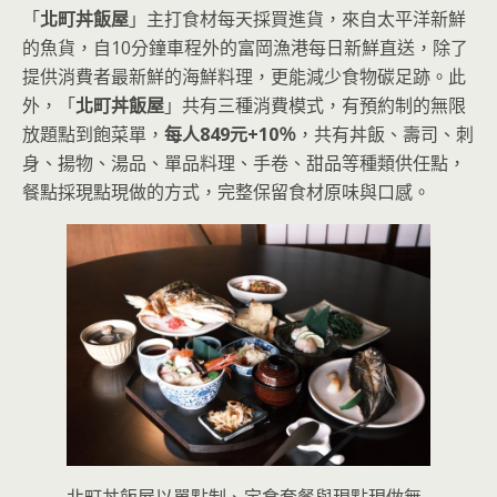
「
北町丼飯屋
」主打食材每天採買進貨，來自太平洋新鮮
的魚貨，自10分鐘車程外的富岡漁港每日新鮮直送，除了
提供消費者最新鮮的海鮮料理，更能減少食物碳足跡。此
外，「
北町丼飯屋
」共有三種消費模式，有預約制的無限
放題點到飽菜單，
每人849元+10％
，共有丼飯、壽司、刺
身、揚物、湯品、單品料理、手卷、甜品等種類供任點，
餐點採現點現做的方式，完整保留食材原味與口感。