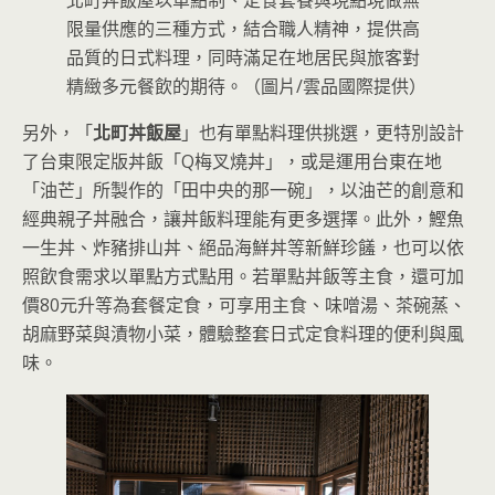
北町丼飯屋以單點制、定食套餐與現點現做無
限量供應的三種方式，結合職人精神，提供高
品質的日式料理，同時滿足在地居民與旅客對
精緻多元餐飲的期待。（圖片/雲品國際提供）
另外，「
北町丼飯屋
」也有單點料理供挑選，更特別設計
了台東限定版丼飯「Q梅叉燒丼」，或是運用台東在地
「油芒」所製作的「田中央的那一碗」，以油芒的創意和
經典親子丼融合，讓丼飯料理能有更多選擇。此外，鰹魚
一生丼、炸豬排山丼、絕品海鮮丼等新鮮珍饈，也可以依
照飲食需求以單點方式點用。若單點丼飯等主食，還可加
價80元升等為套餐定食，可享用主食、味噌湯、茶碗蒸、
胡麻野菜與漬物小菜，體驗整套日式定食料理的便利與風
味。