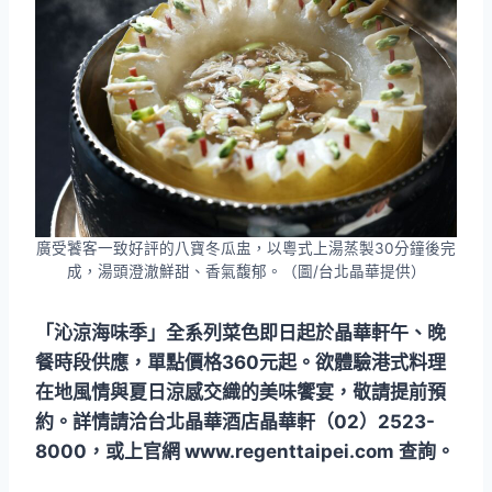
廣受饕客一致好評的八寶冬瓜盅，以粵式上湯蒸製30分鐘後完
成，湯頭澄澈鮮甜、香氣馥郁。（圖/台北晶華提供）
「沁涼海味季」全系列菜色即日起於晶華軒午、晚
餐時段供應，單點價格360元起。欲體驗港式料理
在地風情與夏日涼感交織的美味饗宴，敬請提前預
約。詳情請洽台北晶華酒店晶華軒（02）2523-
8000，或上官網 www.regenttaipei.com 查詢。