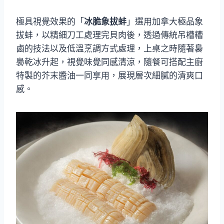
極具視覺效果的「
冰脆象拔蚌
」選用加拿大極品象
拔蚌，以精細刀工處理完貝肉後，透過傳統吊槽糟
鹵的技法以及低溫烹調方式處理，上桌之時隨著裊
裊乾冰升起，視覺味覺同感清涼，隨餐可搭配主廚
特製的芥末醬油一同享用，展現層次細膩的清爽口
感。