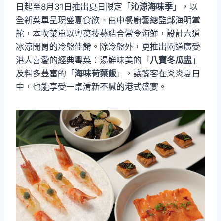
日起至8月31日推出夏日限定「
沁涼海味季
」，以
全新菜單呈現盛夏食欲。由中餐廚藝總監鄔海明掌
舵，本次菜單以粵菜技藝結合當令海鮮，設計六道
冰涼開胃的冷盤佳餚。除冷盤外，更推出兩道廣受
港人喜愛的經典粵菜：湯鮮味美的「
八寶冬瓜盅
」
及料多豐富的「
海味荷葉飯
」，讓饕客在炎炎夏日
中，也能享受一桌清新不膩的港式盛宴。