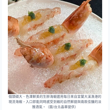
個頭碩大、色澤鮮美的生醉海蝦選用每日來自宜蘭大溪漁港的
現流海蝦，入口即能同時感受到蝦的自然鮮甜與兩款佳釀的淡
雅酒氣。（圖/台北晶華提供）