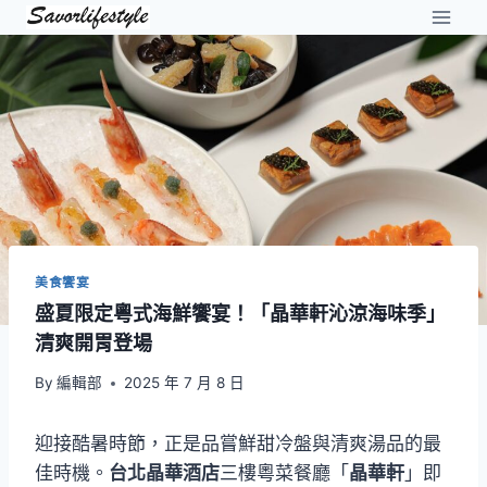
Skip
to
content
美食饗宴
盛夏限定粵式海鮮饗宴！「晶華軒沁涼海味季」
清爽開胃登場
By
編輯部
2025 年 7 月 8 日
迎接酷暑時節，正是品嘗鮮甜冷盤與清爽湯品的最
佳時機。
台北晶華酒店
三樓粵菜餐廳「
晶華軒
」即