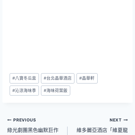
Post
#
八寶冬瓜盅
#
台北晶華酒店
#
晶華軒
Tags:
#
沁涼海味季
#
海味荷葉飯
文
PREVIOUS
NEXT
綠光劇團黑色幽默巨作
維多麗亞酒店「維夏龍
章