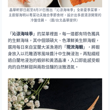
晶華軒即日起至8月31日推出「沁涼海味季」全新夏季菜單，
主廚鄔海明以粵菜功夫融合季節食材，設計出多道清涼開胃的
冷盤佳餚。（圖/台北晶華提供）
「
沁涼海味季
」的菜單裡面，每一道都有特色獨具
的生鮮海味，其中個頭碩大、色澤鮮美生醉海蝦，
選用每日來自宜蘭大溪漁港的「
現流海蝦
」，將蝦
身放入以花雕酒等風味醬汁中生醃浸泡，再點綴經
過白蘭地浸泡的蝦卵和黃酒晶凍，入口即能感受蝦
肉的自然鮮甜與兩款佳釀的淡雅酒氣。