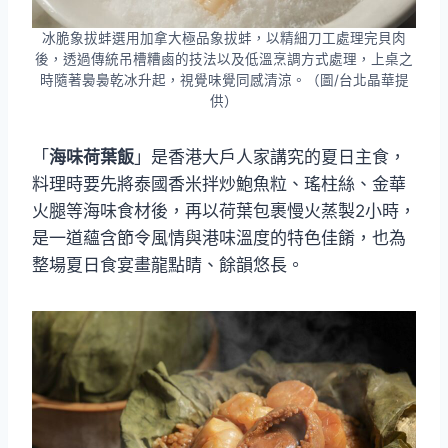
冰脆象拔蚌選用加拿大極品象拔蚌，以精細刀工處理完貝肉
後，透過傳統吊槽糟鹵的技法以及低溫烹調方式處理，上桌之
時隨著裊裊乾冰升起，視覺味覺同感清涼。（圖/台北晶華提
供）
「
海味荷葉飯
」是香港大戶人家講究的夏日主食，
料理時要先將泰國香米拌炒鮑魚粒、瑤柱絲、金華
火腿等海味食材後，再以荷葉包裹慢火蒸製2小時，
是一道蘊含節令風情與港味溫度的特色佳餚，也為
整場夏日食宴畫龍點睛、餘韻悠長。