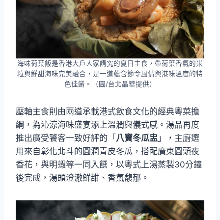
海味荷葉飯是香港大戶人家講究的夏日主食，帶荷葉香氣的米
粒與鮮甜海味完美融合，是一道蘊含節令風情與港味溫度的特
色佳餚。（圖/台北晶華提供）
壓軸主食則由兩道承載港式飲食文化的經典粵菜擔
綱，為沁涼海味盛宴添上溫潤與儀式感。湯品再度
推出廣受饕客一致好評的「
八寶冬瓜盅
」，主廚選
用來自彰化北斗的圓潤青皮冬瓜，搭配廣東圓頭夜
香花，與明蝦等一同入饌，以粵式上湯蒸製30分鐘
後完成，湯頭澄澈鮮甜、香氣馥郁。