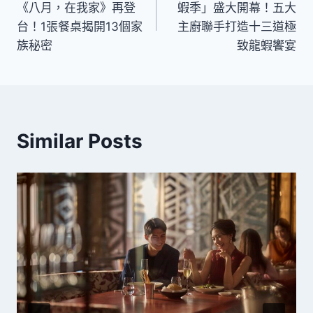
《八月，在我家》再登
蝦季」盛大開幕！五大
導
台！1張餐桌揭開13個家
主廚聯手打造十三道極
族秘密
致龍蝦饗宴
覽
Similar Posts