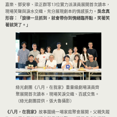
嘉樂、鄧安寧、梁正群等13位實力派演員展開首次讀本，
現場笑聲與淚水交織，充分展現劇本的情感張力。
吳念真
形容：「旋律一旦抓到，就會帶你到情緒臨界點，笑著笑
著就哭了。」
綠光劇團《八月，在我家》重量級劇場演員齊
聚展開首次讀本，現場笑淚交織、百感交集。
（綠光劇團提供，張大魯攝影）
《八月，在我家》
故事圍繞一場家庭聚會展開，父親失蹤