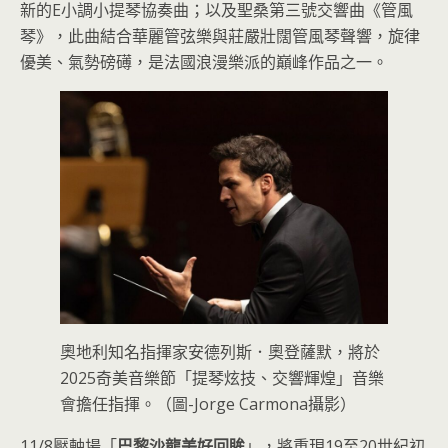
新的E小調小提琴協奏曲；以及聖桑第三號交響曲《管風
琴》，此曲結合華麗管弦樂與莊嚴壯闊管風琴聲響，旋律
優美、氣勢磅礡，是法國浪漫樂派的巔峰作品之一。
奧地利知名指揮家安德列斯．奧登薩默，將於
2025奇美音樂節「提琴炫技、交響輝煌」音樂
會擔任指揮。（圖-Jorge Carmona攝影）
11/8壓軸場「
巴黎沙龍美好回眸
」，將重現19至20世紀初