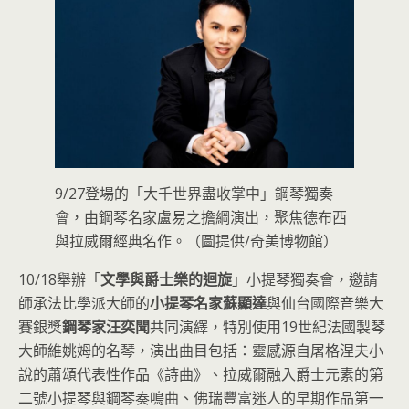
9/27登場的「大千世界盡收掌中」鋼琴獨奏
會，由鋼琴名家盧易之擔綱演出，聚焦德布西
與拉威爾經典名作。（圖提供/奇美博物館）
10/18舉辦「
文學與爵士樂的迴旋
」小提琴獨奏會，邀請
師承法比學派大師的
小提琴名家蘇顯達
與仙台國際音樂大
賽銀獎
鋼琴家汪奕聞
共同演繹，特別使用19世紀法國製琴
大師維姚姆的名琴，演出曲目包括：靈感源自屠格涅夫小
說的蕭頌代表性作品《詩曲》、拉威爾融入爵士元素的第
二號小提琴與鋼琴奏鳴曲、佛瑞豐富迷人的早期作品第一