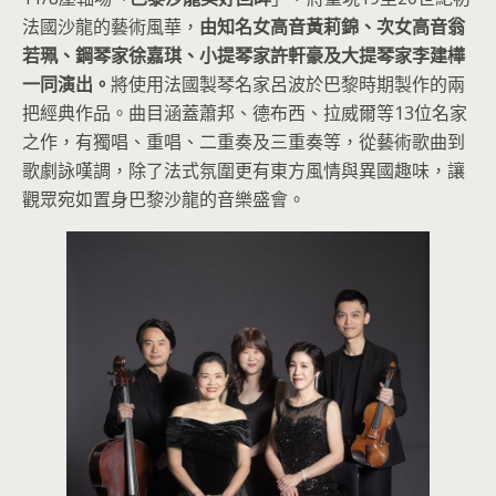
法國沙龍的藝術風華，
由知名女高音黃莉錦、次女高音翁
若珮、鋼琴家徐嘉琪、小提琴家許軒豪及大提琴家李建樺
一同演出。
將使用法國製琴名家呂波於巴黎時期製作的兩
把經典作品。曲目涵蓋蕭邦、德布西、拉威爾等13位名家
之作，有獨唱、重唱、二重奏及三重奏等，從藝術歌曲到
歌劇詠嘆調，除了法式氛圍更有東方風情與異國趣味，讓
觀眾宛如置身巴黎沙龍的音樂盛會。