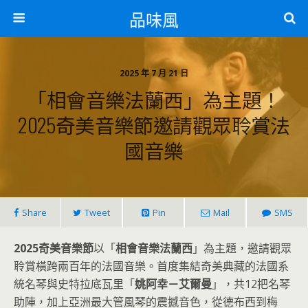
品味風
2025 年 7 月 21 日
「相會音樂法蘭西」為主題！
2025奇美音樂節邀請觀眾聆賞法
國音樂
Share
Tweet
Pin
Mail
SMS
2025奇美音樂節
以「
相會音樂法蘭西
」為主題，邀請觀眾
聆賞橫跨兩百年的法國音樂。首度集結奇美典藏的法國系
統名琴與史特拉底瓦里「
姚阿幸－艾爾曼
」，共12把名琴
助陣，加上亞洲最大管風琴的震撼音色，從德布西到梅