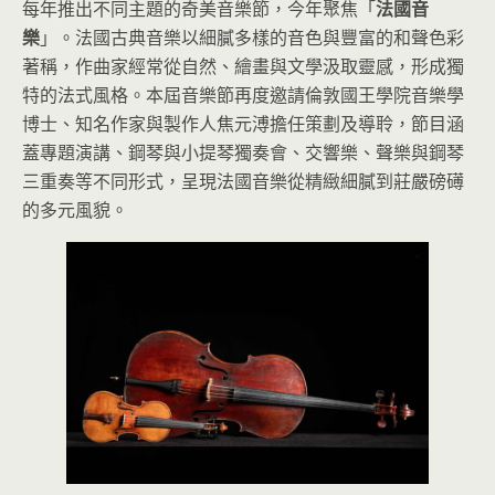
每年推出不同主題的奇美音樂節，今年聚焦「
法國音
樂
」。法國古典音樂以細膩多樣的音色與豐富的和聲色彩
著稱，作曲家經常從自然、繪畫與文學汲取靈感，形成獨
特的法式風格。本屆音樂節再度邀請倫敦國王學院音樂學
博士、知名作家與製作人焦元溥擔任策劃及導聆，節目涵
蓋專題演講、鋼琴與小提琴獨奏會、交響樂、聲樂與鋼琴
三重奏等不同形式，呈現法國音樂從精緻細膩到莊嚴磅礡
的多元風貌。