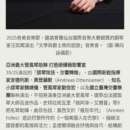
2025奇美音樂節，邀請曾獲仙台國際音樂大賽銀獎的鋼琴
家汪奕聞演出「文學與爵士樂的迴旋」音樂會。（圖-陳向
詠攝影）
亞洲最大管風琴助陣 打造磅礡極致饗宴
10/25演出的「
提琴炫技、交響輝煌
」，由
國際新銳指揮
家安德列斯．奧登薩默
（Andreas Ottensamer）、
知名
小提琴家魏靖儀
、
管風琴家劉信宏
，以及
國立臺灣交響樂
團
聯袂演出，不但將演奏亞洲最大管風琴，還祭出法國製
琴大師呂波作品、史特拉底瓦里「姚阿幸－艾爾曼」等9
把名琴助陣，曲目包括：蓋西文於「瘋狂年代」（Années
folles）造訪巴黎所作的《一個美國人在巴黎》，描繪法
國首都的風情與活力；孟德爾頌融合抒情與技巧、結構創