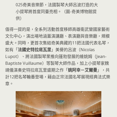
025奇美音樂節，法國製琴大師呂波打造的大
小提琴將首度同臺亮相。（圖-奇美博物館提
供）
值得一提的是，全系列活動首度移師高雄衛武營國家藝術
文化中心，演出場地涵蓋演講廳、表演廳與音樂廳，規模
盛大。同時，更首次集結奇美典藏的11把法國代表名琴，
如有「
法國史特拉底瓦里
」美譽的呂波（Nicolas
Lupot）、將法國製琴業推向蓬勃發展的維姚姆（Jean-
Baptiste Vuillaume）等製琴大師作品，加上小提琴家魏
靖儀演奏史特拉底瓦里盛期之作「
姚阿幸－艾爾曼
」，共
計12把名琴輪番登場，藉由正宗法國名琴展現經典法式樂
章。