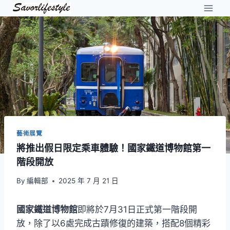
Skip
to
content
藝術展覽
將推出假日限定乘車體驗！國家鐵道博物館第一
階段開放
By
編輯部
2025 年 7 月 21 日
國家鐵道博物館
即將於7月31日正式第一階段開
放，除了以6處完成古蹟修復的建築，搭配8個精彩