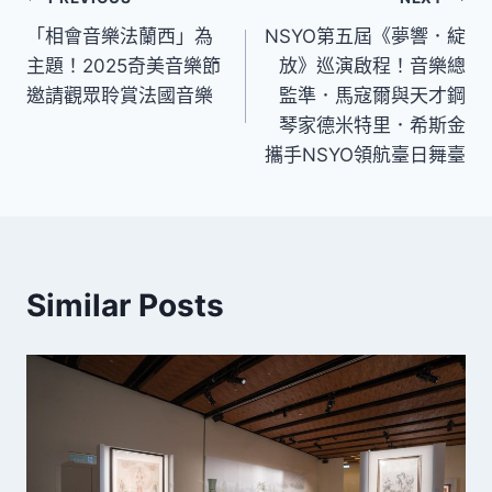
文
「相會音樂法蘭西」為
NSYO第五屆《夢響．綻
章
主題！2025奇美音樂節
放》巡演啟程！音樂總
導
邀請觀眾聆賞法國音樂
監準．馬寇爾與天才鋼
琴家德米特里．希斯金
覽
攜手NSYO領航臺日舞臺
Similar Posts