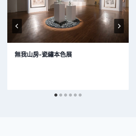
無我山房-瓷繡本色展