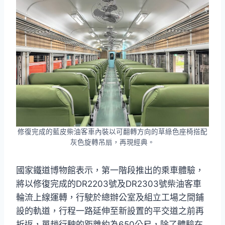
修復完成的藍皮柴油客車內裝以可翻轉方向的草綠色座椅搭配
灰色旋轉吊扇，再現經典。
國家鐵道博物館表示，第一階段推出的乘車體驗，
將以修復完成的DR2203號及DR2303號柴油客車
輪流上線運轉，行駛於總辦公室及組立工場之間鋪
設的軌道，行程一路延伸至新設置的平交道之前再
折返，單趟行駛的距離約為650公尺，除了體驗在