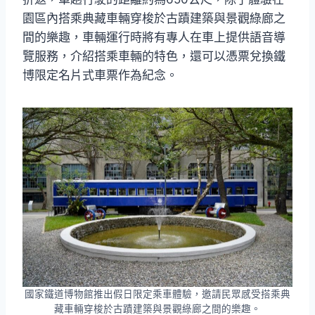
園區內搭乘典藏車輛穿梭於古蹟建築與景觀綠廊之
間的樂趣，車輛運行時將有專人在車上提供語音導
覽服務，介紹搭乘車輛的特色，還可以憑票兌換鐵
博限定名片式車票作為紀念。
國家鐵道博物館推出假日限定乘車體驗，邀請民眾感受搭乘典
藏車輛穿梭於古蹟建築與景觀綠廊之間的樂趣。