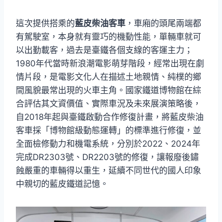
這次提供搭乘的
藍皮柴油客車
，車廂的頭尾兩端都
有駕駛室，本身就有靈巧的機動性能，單輛車就可
以出勤載客，過去是臺鐵各個支線的客運主力；
1980年代當時新浪潮電影萌芽階段，經常出現在劇
情片段，是電影文化人在描述土地親情、純樸的鄉
間風貌最常出現的火車主角。國家鐵道博物館在綜
合評估其文資價值、實際車況及未來展演策略後，
自2018年起與臺鐵啟動合作修復計畫，將藍皮柴油
客車採「博物館級動態運轉」的標準進行修復，並
全面檢修動力和機電系統，分別於2022、2024年
完成DR2303號、DR2203號的修復，讓報廢後鏽
蝕嚴重的車輛得以重生，延續不同世代的國人印象
中親切的藍皮鐵道記憶。