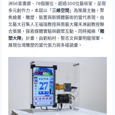
洲56家畫廊、78個展位、超過300位藝術家，呈現
多元創作力。本屆以「
三維空間
」為策展主軸，聚
焦繪畫、雕塑、裝置與新媒體藝術的當代表現，由
北藝大召集人王福瑞教授與南藝大羅禾淋副教授聯
合策展，探索媒體實驗與觀眾互動。同時揭曉「
雕
塑大陣
」計畫，由劉柏村、黎志文與董明龍領軍，
展現台灣雕塑的當代張力與多樣語彙。