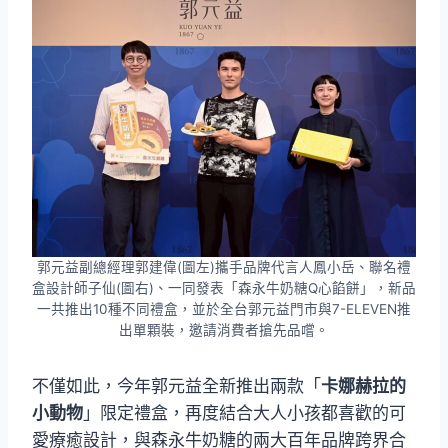
郭元益副總經理郭建偉(圖左)攜手品牌代言人鳳小岳、聯名禮
盒設計師子仙(圖右)、一同發表「森永牛奶糖Q心餡餅」，新品
一共推出10種不同禮盒，並於全台郭元益門市與7-ELEVEN推
出單顆裝，邀請消費者搶先品嚐。
不僅如此，今年郭元益全新推出兩款「
卡娜赫拉的
小動物
」限定禮盒，再度結合大人小孩都喜歡的可
愛療癒設計，與森永牛奶糖的兩大百年品牌跨界合