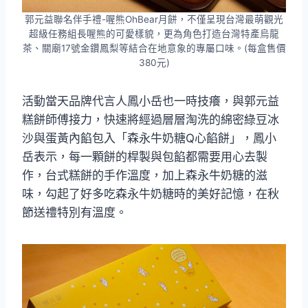
郭元益聯名伴手禮-喔熊OhBear月餅，不僅呈現台灣最萌觀光
超級任務組長喔熊的可愛樣貌，更為角色打造台灣特產烏龍
茶、關廟17號金鑽鳳梨等結合在地意象的專屬口味。(每盒售價
380元)
活動當天品牌代言人鳳小岳也一時技癢，與郭元益
糕餅師傅接力，快速將經過層層淘洗的綿密綠豆冰
沙與蛋黃內餡包入「森永牛奶糖Q心餡餅」，鳳小
岳表示，每一顆餅的桿製與包餡都需要用心去製
作，台式糕餅的手作溫度，加上森永牛奶糖的滋
味，勾起了好多吃森永牛奶糖時的美好記憶，在秋
節送禮特別有溫度。