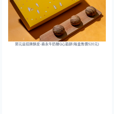
郭元益招牌酥皮-森永牛奶糖Q心餡餅(每盒售價520元)