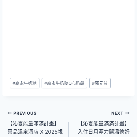
Post
#
森永牛奶糖
#
森永牛奶糖Q心餡餅
#
郭元益
Tags:
文
PREVIOUS
NEXT
【沁夏能量滿滿計畫】
【沁夏能量滿滿計畫】
章
雲品溫泉酒店 X 2025親
入住日月潭力麗溫德姆