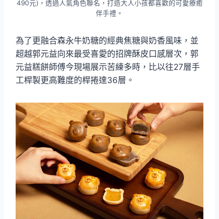
490元)，透過人氣角色聯名，打造大人小孩都喜歡的可愛療癒
伴手禮。
為了更融合森永牛奶糖的經典焦糖與奶香風味，並
超越郭元益向來最受喜愛的招牌酥皮口感層次，郭
元益糕餅師傅今現場展示苦練多時，比以往27層手
工桿製更高難度的桿捲達36層。