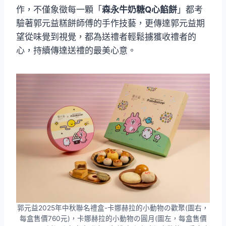
作，不僅象徵每一顆「
森永牛奶糖Q心餡餅
」都考
驗著郭元益糕餅師傅的手作技藝，更傳達郭元益期
望從味覺到視覺，都為送禮者輕鬆擄獲收禮者的
心，持續傳達送禮的最美心意。
郭元益2025年中秋聯名禮盒-卡娜赫拉的小動物の歡聚(圖右，
每盒售價760元)，卡娜赫拉的小動物の圓月(圖左，每盒售價