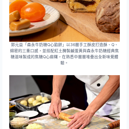
郭元益「森永牛奶糖Q心餡餅」以36層手工酥皮打造酥、Q、
綿密的三重口感，並搭配紅土醃製鹹蛋黃與森永牛奶糖經典焦
糖滋味製成的焦糖Q心麻糬，在熟悉中層層堆疊出全新味覺體
驗。