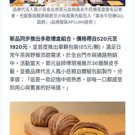
品牌代言人鳳小岳金出席郭元益與森永牛奶糖首度聯名記者
會，也獻藝挑戰將綿密豆沙與蛋黃內餡包入「森永牛奶糖Q心
餡餅」(品牌服裝APUJAN提供 ）
新品同步推出多款禮盒組合，價格帶自520元至
1920元
，並首度推出單顆包裝(65元/顆)，滿足日
常午茶與野餐郊遊需求，於全台門市與通路熱銷
中。活動當天，郭元益師傅現場展示36層酥皮手
藝，並邀品牌代言人鳳小岳親自體驗包餡製作，分
享道：「這是一款記憶中很熟悉，卻每一口都感受
到用心與驚喜的好味道。」