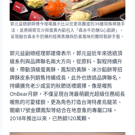
郭元益糕餅師傅今現場展示比以往更高難度的36層特殊桿捲手
法，並將綿密豆沙與蛋黃內餡包入「森永牛奶糖Q心餡餅」，
呈現融合森永牛奶糖的經典焦糖與奶香風味的獨特製餅手藝。
郭元益副總經理郭建偉表示，郭元益近年來透過頂
級系列與品牌聯名兩大方向，從原料、製程持續升
級，帶動頂級蛋黃酥、鳳梨奶黃酥、冰沙餡餅等招
牌酥皮系列銷售持續成長，此外也透過品牌聯名，
持續擴充老少咸宜的秋節送禮選擇，像是喔熊
OhBear月餅，不僅呈現台灣最萌觀光超級任務組長
喔熊的可愛樣貌，更為角色打造台灣特產烏龍茶、
關廟17號金鑽鳳梨等結合在地意象的專屬口味，
2018年推出以來，已熱銷120萬顆。