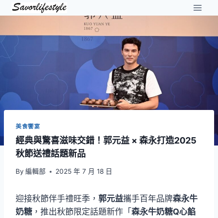
Skip
to
content
美食饗宴
經典與驚喜滋味交錯！郭元益 × 森永打造2025
秋節送禮話題新品
By
編輯部
2025 年 7 月 18 日
迎接秋節伴手禮旺季，
郭元益
攜手百年品牌
森永牛
奶糖
，推出秋節限定話題新作「
森永牛奶糖Q心餡