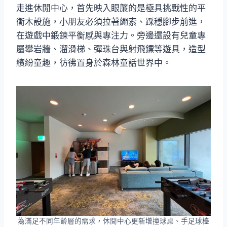
走進休閒中心，首先映入眼簾的是極具挑戰性的平
衡木設施，小朋友必須拉著繩索、踩穩腳步前進，
在遊戲中鍛鍊平衡感與專注力。旁邊還設有兒童專
屬攀岩牆、溜滑梯、彈珠台與射飛鏢等遊具，造型
繽紛童趣，彷彿置身於森林童話世界中。
為滿足不同年齡層的需求，休閒中心更新增撞球桌、手足球檯