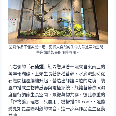
這對作品不僅美感十足，更將大自然的生命力帶進室內空間，
營造如詩如畫的湖畔氛圍。
而右側的「
石倚煙
」缸內懸浮著一塊來自東南亞的
萬年珊瑚礁，上頭生長著多種苔蘚，水滴流動時從
石縫間輕煙縷縷升起，營造出靜謐深遠的意境。裝
置中搭載生物傳感器與電極系統，能讓苔蘚依照濕
度自行調節生長空間，象徵萬物共存、彼此尊重的
「齊物論」理念。只要用手機掃描QR code，還能
聽見如昆蟲鳴叫般的聲音，進一步與作品產生互動
共鳴。