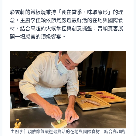
彩雲軒的鐵板燒秉持「食在當季、味取原形」的理
念，主廚李佳穎依節氣嚴選最鮮活的在地與國際食
材，結合高超的火候掌控與創意擺盤，帶領賓客展
開一場感官的頂級饗宴。
主廚李佳穎依節氣嚴選最鮮活的在地與國際食材，結合高超的