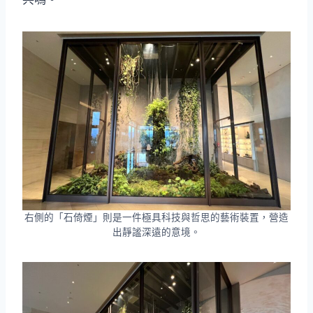
右側的「石倚煙」則是一件極具科技與哲思的藝術裝置，營造
出靜謐深遠的意境。