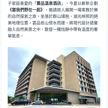
子家庭喜愛的「
雲品溫泉酒店
」，今夏以嶄新企劃
《當我們野在一起》
，邀請旅人展開一場寓教於樂
的自然探索之旅。坐落於群山環抱、湖光映照的絕
美地理位置，雲品依山傍水而建，將現代設計語彙
融入自然美景之中，散發一種恬靜中帶有溫度的奢
華氣息。