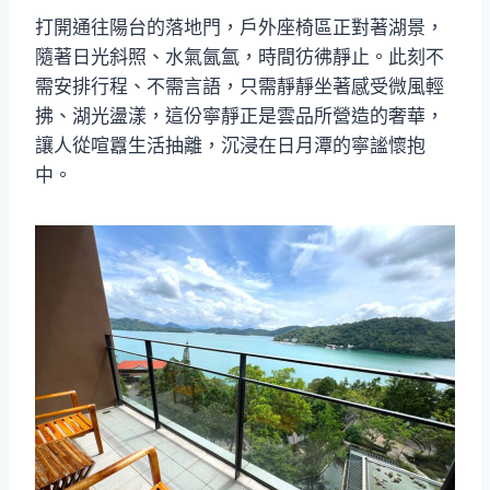
打開通往陽台的落地門，戶外座椅區正對著湖景，
隨著日光斜照、水氣氤氳，時間彷彿靜止。此刻不
需安排行程、不需言語，只需靜靜坐著感受微風輕
拂、湖光盪漾，這份寧靜正是雲品所營造的奢華，
讓人從喧囂生活抽離，沉浸在日月潭的寧謐懷抱
中。