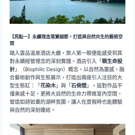
【
亮點一
】
永續理念落實細節，打造與自然共生的藝術空
間
踏入雲品溫泉酒店大廳，旅人第一眼便能感受到其
對永續經營理念的深刻實踐。酒店引入「
親生命設
計
」（Biophilic Design）概念，以自然為靈感，融
合藝術創作與生態展示，打造出兩座引人注目的大
型生態缸：「
花染木
」與「
石倚煙
」。這對作品不
僅美感十足，更將大自然的生命力帶進室內空間，
營造如詩如畫的湖畔氛圍，讓人在度假時也能體驗
與自然的深刻連結。