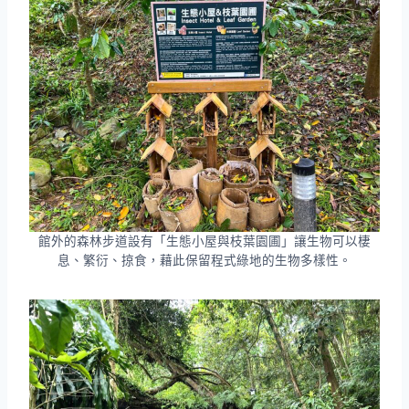
館外的森林步道設有「生態小屋與枝葉園圃」讓生物可以棲
息、繁衍、掠食，藉此保留程式綠地的生物多樣性。