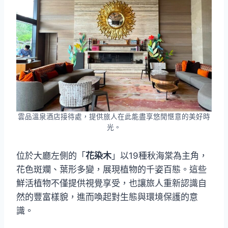
雲品溫泉酒店接待處，提供旅人在此能盡享悠閒愜意的美好時
光。
位於大廳左側的「
花染木
」以19種秋海棠為主角，
花色斑斕、葉形多變，展現植物的千姿百態。這些
鮮活植物不僅提供視覺享受，也讓旅人重新認識自
然的豐富樣貌，進而喚起對生態與環境保護的意
識。