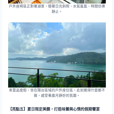
戶外座椅區正對著湖景，隨著日光斜照、水氣氤氳，時間彷彿
靜止。
來雲品度假，坐在陽台區域的戶外座位區，此刻覺得什麼都不
做，感受著歲月靜好的氛圍。
【亮點五】夏日限定美饌，打造味蕾與心情的假期饗宴