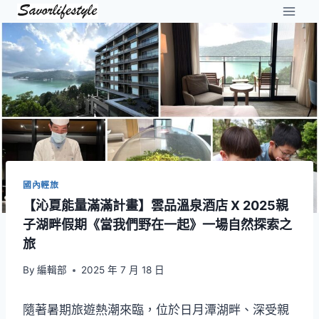
Skip
to
content
國內輕旅
【沁夏能量滿滿計畫】雲品溫泉酒店 X 2025親
子湖畔假期《當我們野在一起》一場自然探索之
旅
By
編輯部
2025 年 7 月 18 日
隨著暑期旅遊熱潮來臨，位於日月潭湖畔、深受親