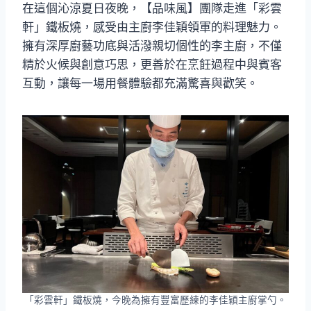
在這個沁涼夏日夜晚，【品味風】團隊走進「彩雲
軒」鐵板燒，感受由主廚李佳穎領軍的料理魅力。
擁有深厚廚藝功底與活潑親切個性的李主廚，不僅
精於火候與創意巧思，更善於在烹飪過程中與賓客
互動，讓每一場用餐體驗都充滿驚喜與歡笑。
「彩雲軒」鐵板燒，今晚為擁有豐富歷練的李佳穎主廚掌勺。