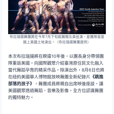
布拉瑞揚舞團將在今年7月下旬起展開北美巡演，是團隊首度
踏上美國土地演出。（布拉瑞揚舞團提供）
本次布拉瑞揚將在睽違10年後，以團長身分帶領團
隊重返美國，向國際觀眾介紹臺灣原住民文化融入
當代舞蹈孕育的精采作品。除演出外，8月6日也將
在紐約美國華人博物館放映舞團全新紀錄片
《跳進
部落的孩子》
，舞團成員將親自出席映後座談，讓
美國觀眾透過舞蹈、音樂及影像，全方位認識舞團
的獨特魅力。