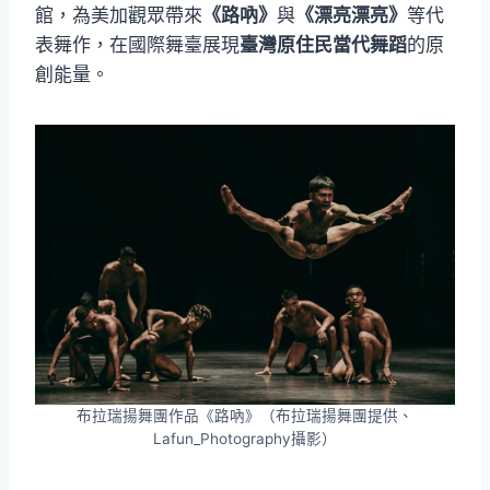
館，為美加觀眾帶來
《路吶》
與
《漂亮漂亮》
等代
表舞作，在國際舞臺展現
臺灣原住民當代舞蹈
的原
創能量。
布拉瑞揚舞團作品《路吶》（布拉瑞揚舞團提供、
Lafun_Photography攝影）