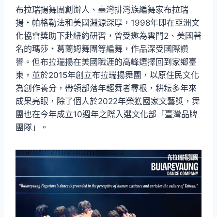
布拉瑞揚舞團創辦人、臺灣排灣族編舞家布拉瑞
揚・帕格勒法和美國淵源深厚，1998年即在亞洲文
化協會獎助下赴紐約研習，曾受邀為雲門2、美國著
名的瑪莎・葛蘭姆舞團等編舞，作品深受國際讚
譽。但布拉瑞揚在美國職涯的高峰選擇回到家鄉臺
東，並於2015年創立布拉瑞揚舞團，以原住民文化
為創作養分，帶領部落年輕舞者尋根，耕耘多年來
成果亮眼，除了個人於2022年榮獲國家文藝獎，舞
團也在今年成立10週年之際入選文化部「臺灣品牌
團隊」。