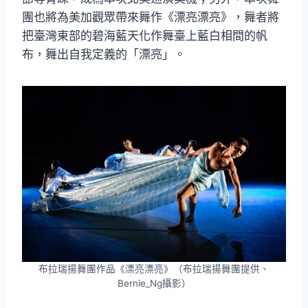
團也將為美加觀眾帶來舞作《漂亮漂亮》，舞者將
把臺灣東部的碧海藍天化作舞臺上藍白相間的帆
布，舞出自我定義的「漂亮」。
布拉瑞揚舞團作品《漂亮漂亮》（布拉瑞揚舞團提供、
Bernie_Ng攝影）