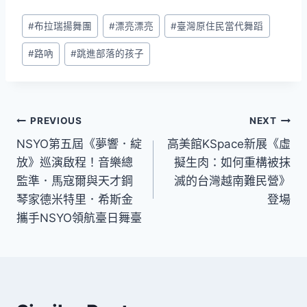
Post
#
布拉瑞揚舞團
#
漂亮漂亮
#
臺灣原住民當代舞蹈
Tags:
#
路吶
#
跳進部落的孩子
文
PREVIOUS
NEXT
NSYO第五屆《夢響．綻
高美館KSpace新展《虛
章
放》巡演啟程！音樂總
擬生肉：如何重構被抹
導
監準．馬寇爾與天才鋼
滅的台灣越南難民營》
琴家德米特里．希斯金
登場
覽
攜手NSYO領航臺日舞臺