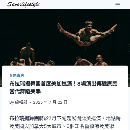
Skip
to
content
音樂表演
布拉瑞揚舞團首度美加巡演！8場演出傳遞原民
當代舞蹈美學
By
編輯部
2025 年 7 月 22 日
布拉瑞揚舞團
將於7月下旬起展開北美巡演，地點跨
及美國與加拿大5大城市、6個知名藝術節及美術