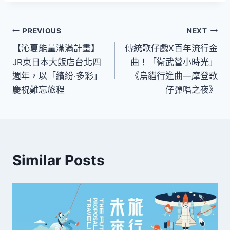
文
PREVIOUS
NEXT
【沁夏能量滿滿計畫】
傳統歌仔戲X百年流行金
章
JR東日本大飯店台北四
曲！「衛武營小時光」
導
週年，以「繽紛‧多彩」
《烏貓行進曲—摩登歌
慶祝難忘旅程
仔彈唱之夜》
覽
Similar Posts