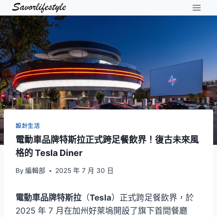
Skip
to
content
設計生活
電動車品牌特斯拉正式跨足餐飲界！復古未來風
格的 Tesla Diner
By
編輯部
2025 年 7 月 30 日
電動車品牌特斯拉
（
Tesla
）正式跨足餐飲界，於
2025 年 7 月在加州好萊塢開設了旗下首間餐廳