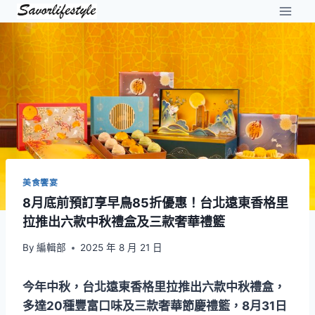
Skip
to
content
美食饗宴
8月底前預訂享早鳥85折優惠！台北遠東香格里
拉推出六款中秋禮盒及三款奢華禮籃
By
編輯部
2025 年 8 月 21 日
今年中秋，台北遠東香格里拉推出六款中秋禮盒，
多達20種豐富口味及三款奢華節慶禮籃，8月31日