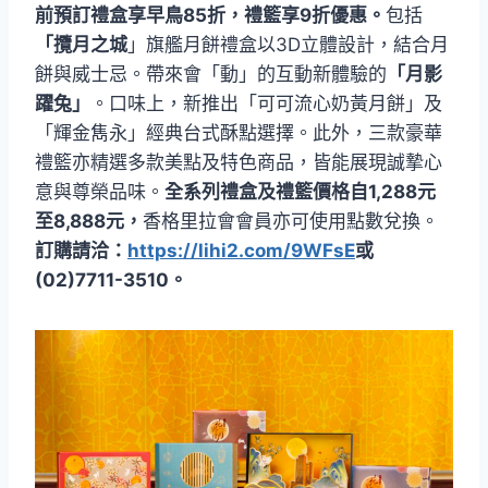
前預訂禮盒享早鳥85折，禮籃享9折優惠。
包括
「攬月之城
」旗艦月餅禮盒以3D立體設計，結合月
餅與威士忌。帶來會「動」的互動新體驗的
「月影
躍兔」
。口味上，新推出「可可流心奶黃月餅」及
「輝金雋永」經典台式酥點選擇。此外，三款豪華
禮籃亦精選多款美點及特色商品，皆能展現誠摯心
意與尊榮品味。
全系列禮盒及禮籃價格自1,288元
至8,888元，
香格里拉會會員亦可使用點數兌換。
訂購請洽：
https://lihi2.com/9WFsE
或
(02)7711-3510。