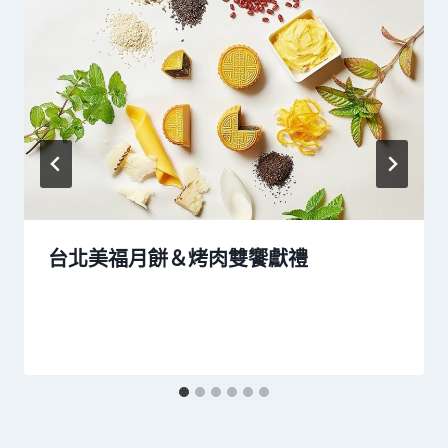
台北美福月餅＆烤肉雙饗獻禮