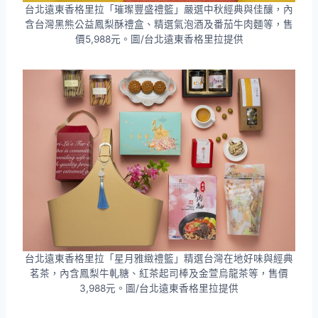
台北遠東香格里拉「璀璨豐盛禮籃」嚴選中秋經典與佳釀，內
含台灣黑熊公益鳳梨酥禮盒、精選氣泡酒及番茄牛肉麵等，售
價5,988元。圖/台北遠東香格里拉提供
台北遠東香格里拉「星月雅緻禮籃」精選台灣在地好味與經典
茗茶，內含鳳梨牛軋糖、紅茶起司棒及金萱烏龍茶等，售價
3,988元。圖/台北遠東香格里拉提供