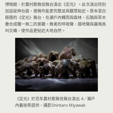
博物館，於農村歌舞伎舞台演出《定光》。此次演出特別
加設延伸台面，使舞作能更完整並與觀眾貼近。原本潔白
極簡的《定光》舞台，在瀨戶內轉而與森林、石階與草木
疊合成獨一無二的景觀。舞者的呼吸聲、踏地聲與蟲鳴鳥
叫交織，使作品更貼近大地自然。
《定光》於百年農村歌舞伎舞台演出 4／瀨戶
內藝術祭提供，攝影Shintaro Miyawak