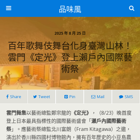
品味風
2025 年 8 月 25 日
百年歌舞伎舞台化身臺灣山林！
雲門《定光》登上瀨戶內國際藝
術祭
Share
Tweet
Pin
Mail
SMS
雲門舞集
以藝術總監鄭宗龍的
《定光》
，（8/23）晚首度
登上日本最具指標性的國際藝術盛會「
瀨戶內國際藝術
祭
」。應藝術祭總監北川富朗（Fram Kitagawa）之邀，
演出於香川縣四國村博物館內，擁有百年歷史的小豆島農