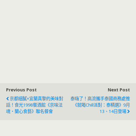
Previous Post
Next Post
京都細膩×宜蘭真摯的美味對
泰嗨了！高流攜手泰國商務處推
話！食光1998餐酒館《京味法
《就喝Chill派對：泰精選》9月
魂・蘭心食藝》聯名餐會
13、14日登場