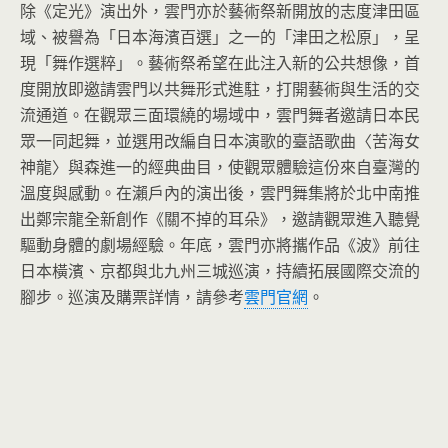
除《定光》演出外，雲門亦於藝術祭新開放的志度津田區
域、被譽為「日本海濱百選」之一的「津田之松原」，呈
現「舞作選粹」。藝術祭希望在此注入新的公共想像，首
度開放即邀請雲門以共舞形式進駐，打開藝術與生活的交
流通道。在觀眾三面環繞的場域中，雲門舞者邀請日本民
眾一同起舞，並選用改編自日本演歌的臺語歌曲〈苦海女
神龍〉與森進一的經典曲目，使觀眾體驗這份來自臺灣的
溫度與感動。在瀨戶內的演出後，雲門舞集將於北中南推
出鄭宗龍全新創作《關不掉的耳朵》，邀請觀眾進入聽覺
驅動身體的劇場經驗。年底，雲門亦將攜作品《波》前往
日本橫濱、京都與北九州三城巡演，持續拓展國際交流的
腳步。巡演及購票詳情，請參考
雲門官網
。