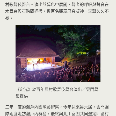
村歌舞伎舞台。演出於暮色中展開，舞者的呼吸與聲音在
木舞台與石階間迴盪，數百名觀眾屏息凝神，掌聲久久不
歇。
《定光》於百年農村歌舞伎舞台演出／雲門舞
集提供
三年一度的瀨戶內國際藝術祭，今年迎來第六屆，雲門團
隊兩度走訪瀨戶內群島，最終與北川富朗共同選定四國村