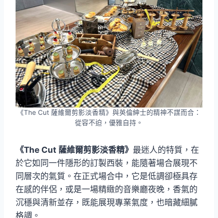
《The Cut 薩維爾剪影淡香精》與英倫紳士的精神不謀而合：
從容不迫，優雅自持。
《The Cut 薩維爾剪影淡香精》
最迷人的特質，在
於它如同一件隱形的訂製西裝，能隨著場合展現不
同層次的氣質。在正式場合中，它是低調卻極具存
在感的伴侶，或是一場精緻的音樂廳夜晚，香氣的
沉穩與清新並存，既能展現專業氣度，也暗藏細膩
格調。