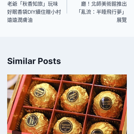
老爺「秋香知旅」玩味
廳！北師美術館推出
導
好眠香袋DIY續住贈小村
「亂流：半睡飛行夢」
遠遠潤膚油
展覽
覽
Similar Posts