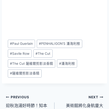
Post
#
Paul Guerlain
#
PENHALIGON'S 潘海利根
Tags:
#
Savile Row
#
The Cut
#
The Cut 薩維爾剪影淡香精
#
潘海利根
#
薩維爾剪影淡香精
文
PREVIOUS
NEXT
迎秋泡湯好時節！知本
美術館將化身航廈大
章