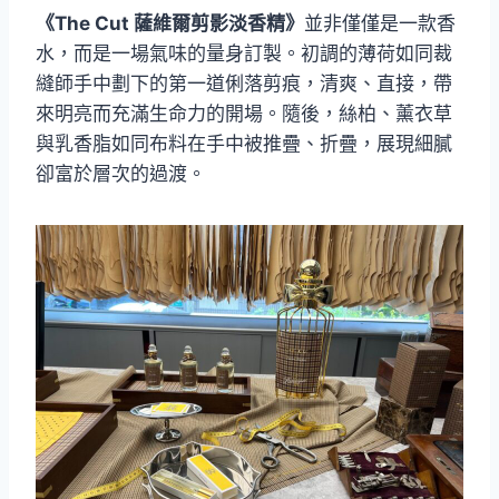
《The Cut 薩維爾剪影淡香精》
並非僅僅是一款香
水，而是一場氣味的量身訂製。初調的薄荷如同裁
縫師手中劃下的第一道俐落剪痕，清爽、直接，帶
來明亮而充滿生命力的開場。隨後，絲柏、薰衣草
與乳香脂如同布料在手中被推疊、折疊，展現細膩
卻富於層次的過渡。