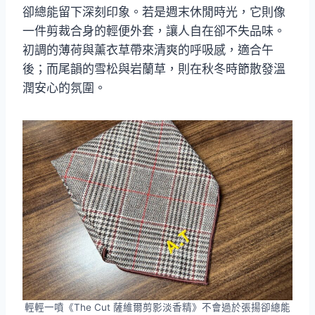
卻總能留下深刻印象。若是週末休閒時光，它則像
一件剪裁合身的輕便外套，讓人自在卻不失品味。
初調的薄荷與薰衣草帶來清爽的呼吸感，適合午
後；而尾韻的雪松與岩蘭草，則在秋冬時節散發溫
潤安心的氛圍。
輕輕一噴《The Cut 薩維爾剪影淡香精》不會過於張揚卻總能