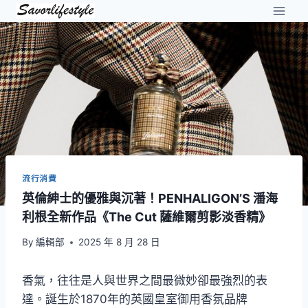
Skip
to
content
流行消費
英倫紳士的優雅與沉著！PENHALIGON’S 潘海
利根全新作品《The Cut 薩維爾剪影淡香精》
By
編輯部
2025 年 8 月 28 日
香氣，往往是人與世界之間最微妙卻最強烈的表
達。誕生於1870年的英國皇室御用香氛品牌