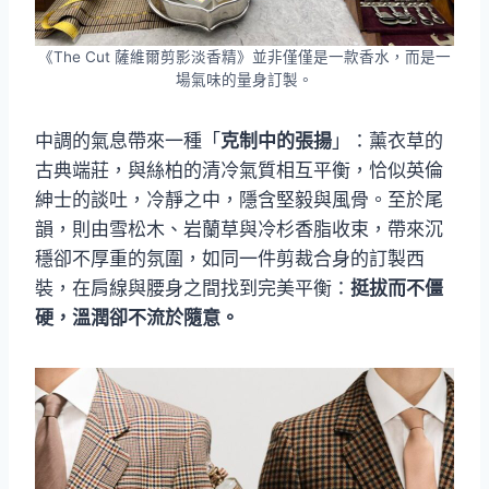
《The Cut 薩維爾剪影淡香精》並非僅僅是一款香水，而是一
場氣味的量身訂製。
中調的氣息帶來一種「
克制中的張揚
」：薰衣草的
古典端莊，與絲柏的清冷氣質相互平衡，恰似英倫
紳士的談吐，冷靜之中，隱含堅毅與風骨。至於尾
韻，則由雪松木、岩蘭草與冷杉香脂收束，帶來沉
穩卻不厚重的氛圍，如同一件剪裁合身的訂製西
裝，在肩線與腰身之間找到完美平衡：
挺拔而不僵
硬，溫潤卻不流於隨意。