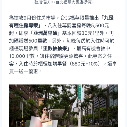
數加倍送。(台北福華大飯店提供)
為搶攻9月份住房市場，台北福華限量推出「
九是
有哩住房專案
」，凡入住尊爵套房每晚5,500元
起，即享「
亞洲萬里通
」基本回饋30元1里外，再
加碼贈送500里數。另外，每晚每房於入住時可於
櫃檯現場參與「
里數抽抽樂
」，最高有機會抽中
10,000里數，讓住宿體驗更添驚喜。此專案之住
客，入住時於櫃檯加購早餐（880元+10%），還享
買一送一優惠。