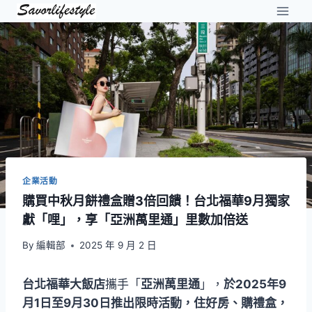
Skip
to
content
企業活動
購買中秋月餅禮盒贈3倍回饋！台北福華9月獨家
獻「哩」，享「亞洲萬里通」里數加倍送
By
編輯部
2025 年 9 月 2 日
台北福華大飯店
攜手「
亞洲萬里通
」，
於2025年9
月1日至9月30日推出限時活動，住好房、購禮盒，