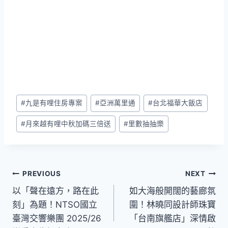
Post
#
九是有哩住房專案
#
亞洲萬里通
#
台北福華大飯店
Tags:
#
月來越有哩中秋加碼三倍送
#
里數抽抽樂
文
PREVIOUS
NEXT
以「聲在遠方，路在此
如大海般開闊的藝廊氛
章
刻」為題！NTSO國立
圍！林曉同設計師珠寶
導
臺灣交響樂團 2025/26
「台南旗艦店」深情啟