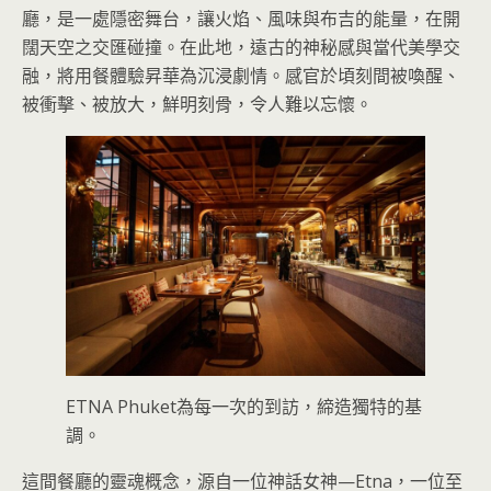
廳，是一處隱密舞台，讓火焰、風味與布吉的能量，在開
闊天空之交匯碰撞。在此地，遠古的神秘感與當代美學交
融，將用餐體驗昇華為沉浸劇情。感官於頃刻間被喚醒、
被衝擊、被放大，鮮明刻骨，令人難以忘懷。
ETNA Phuket為每一次的到訪，締造獨特的基
調。
這間餐廳的靈魂概念，源自一位神話女神—Etna，一位至