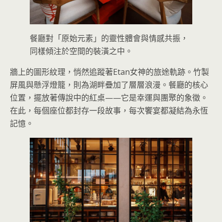
餐廳對「原始元素」的靈性體會與情感共振，
同樣傾注於空間的裝潢之中。
牆上的圖形紋理，悄然追蹤著Etan女神的旅途軌跡。竹製
屏風與懸浮燈籠，則為湖畔疊加了層層浪漫。餐廳的核心
位置，擺放著傳說中的紅桌——它是幸運與團聚的象徵。
在此，每個座位都封存一段故事，每次饗宴都凝結為永恆
記憶。