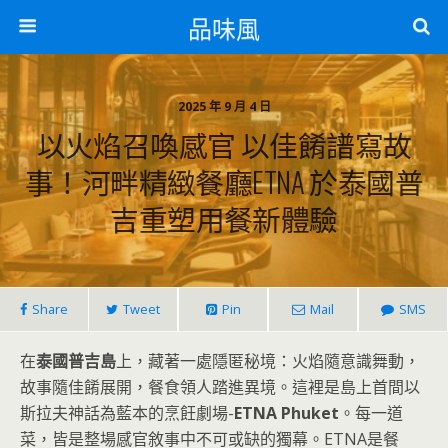
品味風
2025 年 9 月 4 日
以火焰召喚感官 以佳餚譜寫故
事！河畔精緻餐廳ETNA 於泰國普
吉重塑用餐新體驗
Share
Tweet
Pin
Mail
SMS
在
泰國普吉島
上，藏著一處隱匿秘境：火焰隨意識舞動，
故事隨佳餚展開，餐食領人踏進異境。這裡是島上首間以
斯拉夫神話為藍本的烹飪劇場-
ETNA Phuket
。每一道
菜，皆是整場感官敘事中不可或缺的獨幕。ETNA是餐