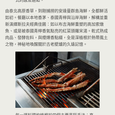
由泰北高原香草，到剛捕撈的安達曼群島海鮮，全都鮮活
如初。餐廳以本地香茅、泰國青檸與沿岸海鮮，解構並重
新演繹斯拉夫經典佳餚：如以布吉海鮮重塑的高加索燉
魚、或是被泰國青檸香氣點亮的紅菜頭羅宋湯。乾式熟成
肉品、發酵佐料，與煙燻香點綴，全是深植根於熱帶風土
之物，神秘地喚醒關於古老壁爐的久遠記憶。
每一道料理均植根於四個主要烹飪手法：直