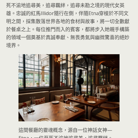
死不渝地追尋美，追尋羈絆，追尋未勘之境的現代女英
雄。忠誠的紅馬Illidor隨行在側，伴隨Etna穿梭於不同文
明之間，採集散落世界各地的食材與故事，將一切全數獻
於餐桌之上。每位推門而入的賓客，都將步入她親手構築
的領域一個奠基於真誠奉獻、無畏勇氣與幽微驚喜的絕妙
境界。
這間餐廳的靈魂概念，源自一位神話女神—