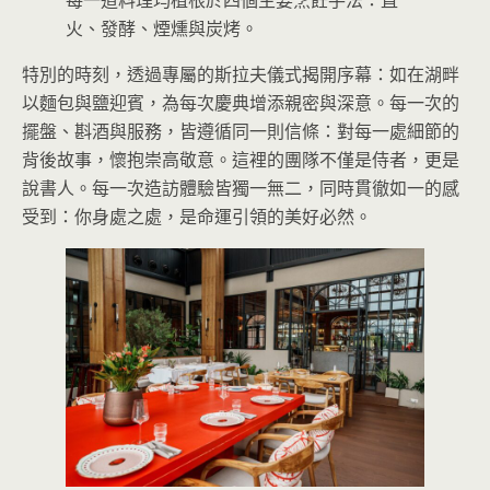
火、發酵、煙燻與炭烤。
特別的時刻，透過專屬的斯拉夫儀式揭開序幕：如在湖畔
以麵包與鹽迎賓，為每次慶典增添親密與深意。每一次的
擺盤、斟酒與服務，皆遵循同一則信條：對每一處細節的
背後故事，懷抱崇高敬意。這裡的團隊不僅是侍者，更是
說書人。每一次造訪體驗皆獨一無二，同時貫徹如一的感
受到：你身處之處，是命運引領的美好必然。