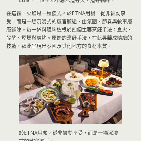
Etna，一位至死不渝地追尋美，追尋羈絆。
在這裡，火焰是一種儀式。於ETNA用餐，從非被動享
受，而是一場沉浸式的感官邂逅，由氛圍、節奏與敘事層
層鋪陳。每一道料理均植根於四個主要烹飪手法：直火、
發酵、煙燻與炭烤。原始的烹飪手法，在此昇華成精緻的
技藝，藉此呈現出泰國及其他地方的食材本質。
於ETNA用餐，從非被動享受，而是一場沉浸
式的感官邂逅。