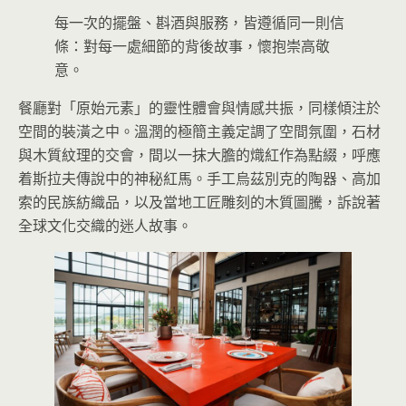
每一次的擺盤、斟酒與服務，皆遵循同一則信
條：對每一處細節的背後故事，懷抱崇高敬
意。
餐廳對「原始元素」的靈性體會與情感共振，同樣傾注於
空間的裝潢之中。溫潤的極簡主義定調了空間氛圍，石材
與木質紋理的交會，間以一抹大膽的熾紅作為點綴，呼應
着斯拉夫傳說中的神秘紅馬。手工烏茲別克的陶器、高加
索的民族紡織品，以及當地工匠雕刻的木質圖騰，訴說著
全球文化交織的迷人故事。