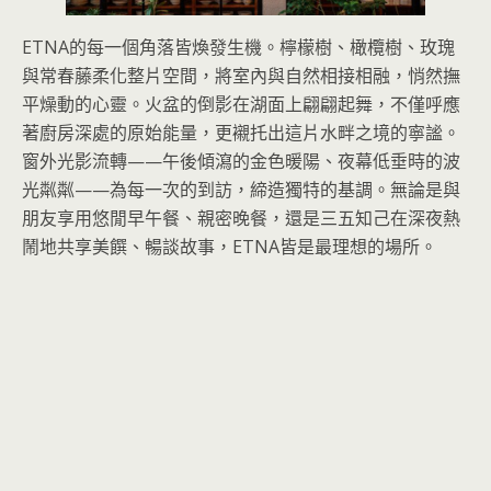
ETNA的每一個角落皆煥發生機。檸檬樹、橄欖樹、玫瑰
與常春藤柔化整片空間，將室內與自然相接相融，悄然撫
平燥動的心靈。火盆的倒影在湖面上翩翩起舞，不僅呼應
著廚房深處的原始能量，更襯托出這片水畔之境的寧謐。
窗外光影流轉——午後傾瀉的金色暖陽、夜幕低垂時的波
光粼粼——為每一次的到訪，締造獨特的基調。無論是與
朋友享用悠閒早午餐、親密晚餐，還是三五知己在深夜熱
鬧地共享美饌、暢談故事，ETNA皆是最理想的場所。