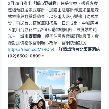
2月28日推出「
城市野遊趣
」住房專案，透過專案
連結預訂居家式客房，加贈主題客房佈置如童趣森
林帳篷與野營遊戲桌，以及兩大兩小豐盛自助式早
餐，再送台北捷運無限搭乘一日票 2張、中城廣場
人氣山海豆花甜品2份及動物鑰匙圈。歡度嬉遊時
光。「
城市野遊趣
」親子住房專案採浮動房價，實
際訂房價格依官網顯示為準。官網快速訂房
https://reurl.cc/MzROn4
。
詳情請洽台北萬豪酒店
(02)8502-0899。