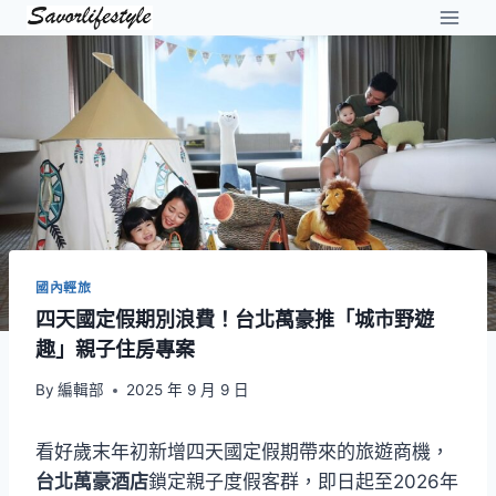
Skip
to
content
國內輕旅
四天國定假期別浪費！台北萬豪推「城市野遊
趣」親子住房專案
By
編輯部
2025 年 9 月 9 日
看好歲末年初新增四天國定假期帶來的旅遊商機，
台北萬豪酒店
鎖定親子度假客群，即日起至2026年