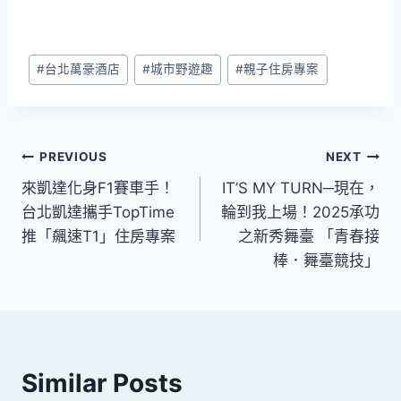
Post
#
台北萬豪酒店
#
城市野遊趣
#
親子住房專案
Tags:
文
PREVIOUS
NEXT
來凱達化身F1賽車手！
IT’S MY TURN─現在，
章
台北凱達攜手TopTime
輪到我上場！2025承功
導
推「飆速T1」住房專案
之新秀舞臺 「青春接
棒．舞臺競技」
覽
Similar Posts