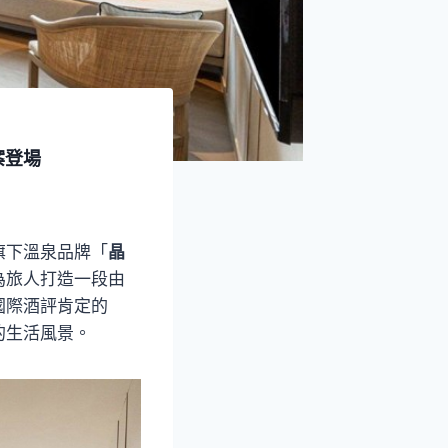
案登場
旗下溫泉品牌「
晶
為旅人打造一段由
國際酒評肯定的
的生活風景。