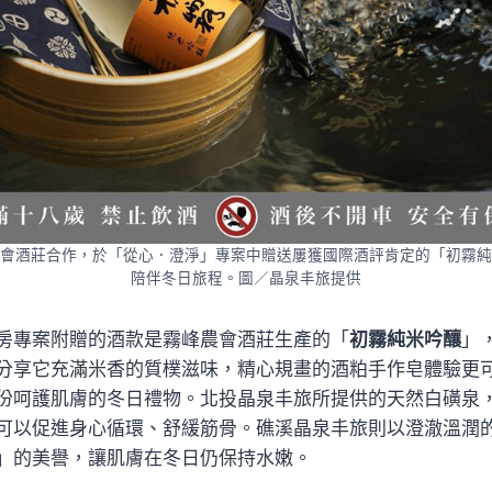
會酒莊合作，於「從心．澄淨」專案中贈送屢獲國際酒評肯定的「初霧純
陪伴冬日旅程。圖／晶泉丰旅提供
房專案附贈的酒款是霧峰農會酒莊生產的「
初霧純米吟釀
」
分享它充滿米香的質樸滋味，精心規畫的酒粕手作皂體驗更
份呵護肌膚的冬日禮物。北投晶泉丰旅所提供的天然白磺泉
可以促進身心循環、舒緩筋骨。礁溪晶泉丰旅則以澄澈溫潤
」的美譽，讓肌膚在冬日仍保持水嫩。