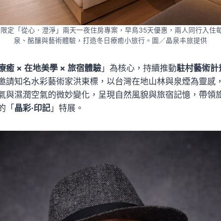
限定「從心．澄淨」兩天一夜住房專案，早鳥35天優惠，兩人同行入住每晚
泉、酩釀與藝術體驗，打造冬日療癒小旅行。圖／晶泉丰旅提供
療癒 × 在地美學 × 旅宿體驗
」為核心，持續推動
駐村藝術計
邀請知名水彩藝術家洪東標，以台灣在地山林與泉煙為靈感
氣與濕潤空氣的微妙變化，呈現自然風貌與旅宿記憶，帶領
的「
晶彩·印記
」特展。