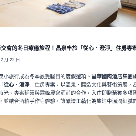
術交會的冬日療癒旅程！晶泉丰旅「從心．澄淨」住房專
12 月 22 日
泉小旅行成為冬季最受矚目的度假選項。
晶華國際酒店集團
「
從心．澄淨
」住房專案，以溫泉、釀造文化與藝術策展，
時光。專案延續與霧峰農會酒莊的合作，入住即贈榮獲多項
，並結合酒粕手作皂體驗，讓釀造工藝化為旅途中溫潤細膩