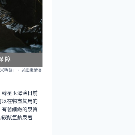
米吟釀」，以細緻清香
，韓星玉澤演日前
可以在物盡其用的
，有著細緻的泉質
的碳酸氫鈉泉著