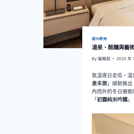
國內輕旅
湯泉、酩釀與藝
By
編輯部
2025 年 
氣溫逐日走低，溫
泉丰旅
」順勢推出
內而外的冬日療癒
「
初霧純米吟釀
」