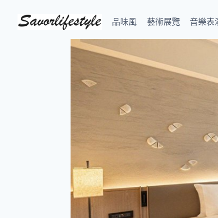
Skip
to
品味風
藝術展覽
音樂表
content