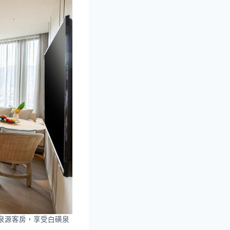
住泉源客房，享受白磺泉