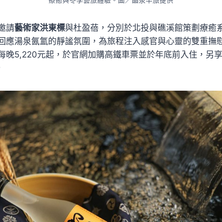
療癒與冬季藝旅體驗。圖／晶泉丰旅提供
邀請
藝術家洪東標
與杜盈蓓，分別於北投與礁溪館策劃療癒
回應湯泉氤氳的靜謐氛圍，為旅程注入感官與心靈的雙重撫
每晚5,220元起，於官網加購高鐵車票並於年底前入住，另享
）