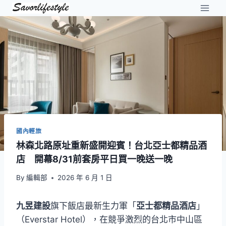
Skip
to
content
國內輕旅
林森北路原址重新盛開迎賓！台北亞士都精品酒
店 開幕8/31前套房平日買一晚送一晚
By
編輯部
2026 年 6 月 1 日
九昱建設
旗下飯店最新生力軍「
亞士都精品酒店
」
（Everstar Hotel），在競爭激烈的台北市中山區