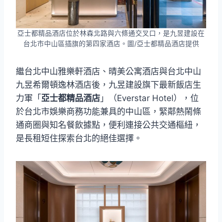
亞士都精品酒店位於林森北路與六條通交叉口，是九昱建設在
台北市中山區插旗的第四家酒店。圖/亞士都精品酒店提供
繼台北中山雅樂軒酒店、晴美公寓酒店與台北中山
九昱希爾頓逸林酒店後，九昱建設旗下最新飯店生
力軍「
亞士都精品酒店
」（Everstar Hotel），位
於台北市娛樂商務功能兼具的中山區，緊鄰熱鬧條
通商圈與知名餐飲據點，便利連接公共交通樞紐，
是長租短住探索台北的絕佳選擇。