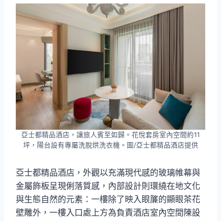
亞士都精品酒店，讓旅人賓至如歸。花悅套房室內空間約11
坪，陽台設有專屬洗脫烘洗衣機。圖/亞士都精品酒店提供
亞士都精品酒店，外觀以充滿現代感的玻璃帷幕與
金屬飾板呈現俐落質感，內部設計則環繞在地文化
與生態自然的元素：一樓除了映入眼簾的顯眼茶花
壁雕外，一樓入口處上方為負責酒店室內空間陳設