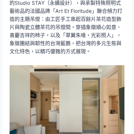
的Studio STAY（永續設計），與承製特殊照明式
藝術品的法國品牌「Art Et Floritude」聯合傾力打
造的主題吊燈：由工匠手工串起百餘片茶花造型飾
片與陶瓷立體茶花的吊燈間，穿插象徵順心如意、
喜慶吉祥的柿子，以及「翠翼朱喙，光彩照人」，
象徵團結與韌性的台灣藍鵲，把台灣的多元生態與
文化特色，以精巧優雅的方式展現。