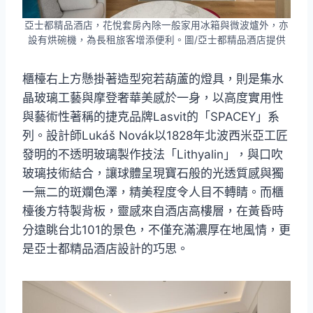
亞士都精品酒店，花悅套房內除一般家用冰箱與微波爐外，亦
設有烘碗機，為長租旅客增添便利。圖/亞士都精品酒店提供
櫃檯右上方懸掛著造型宛若葫蘆的燈具，則是集水
晶玻璃工藝與摩登奢華美感於一身，以高度實用性
與藝術性著稱的捷克品牌Lasvit的「SPACEY」系
列。設計師Lukáš Novák以1828年北波西米亞工匠
發明的不透明玻璃製作技法「Lithyalin」，與口吹
玻璃技術結合，讓球體呈現寶石般的光透質感與獨
一無二的斑斕色澤，精美程度令人目不轉睛。而櫃
檯後方特製背板，靈感來自酒店高樓層，在黃昏時
分遠眺台北101的景色，不僅充滿濃厚在地風情，更
是亞士都精品酒店設計的巧思。