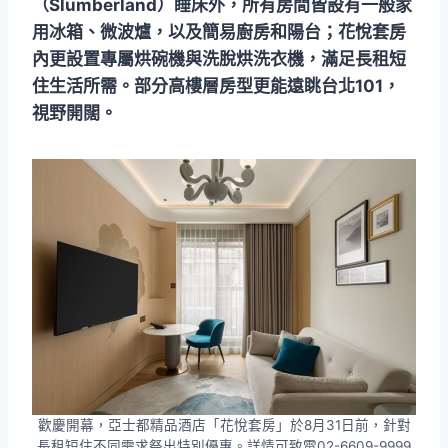
（Slumberland）睡床外，所有房間皆設有一般家
用冰箱、微波爐，以及簡易廚房和陽台；花悅套房
內更設置專屬烘碗機與洗脫烘洗衣機，滿足長租短
住生活所需。部分高樓層房型更能遠眺台北101，
視野開闊。
歡慶開幕，亞士都精品酒店「花悅套房」於8月31日前，針對
長租短住不同需求祭出特別優惠。詳情可致電02-6609-9999