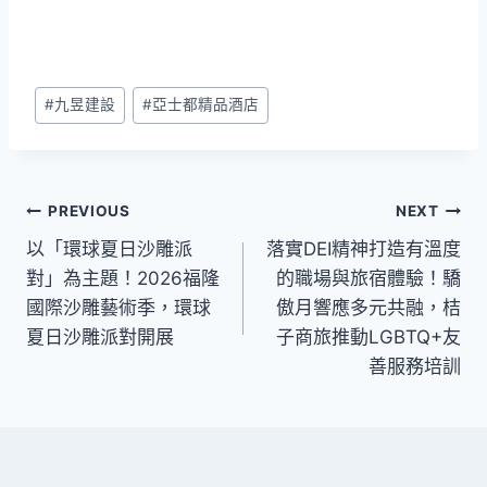
Post
#
九昱建設
#
亞士都精品酒店
Tags:
文
PREVIOUS
NEXT
以「環球夏日沙雕派
落實DEI精神打造有溫度
章
對」為主題！2026福隆
的職場與旅宿體驗！驕
導
國際沙雕藝術季，環球
傲月響應多元共融，桔
夏日沙雕派對開展
子商旅推動LGBTQ+友
覽
善服務培訓