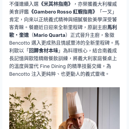
不僅連續入選
《米其林指南》
，亦榮獲義大利權威
美食評鑑
《Gambero Rosso 紅蝦指南》
「一叉」
肯定，向來以正統義式精神與細膩餐飲美學深受饕
客青睞。餐廳近日迎來全新里程碑，原副主廚
馬利
歐・奎達
（
Mario Quarta
）正式晉升主廚，象徵
Bencotto 邁入更成熟且情感豐沛的全新里程碑。馬
利歐以「
回歸食材本味
」為料理核心，結合南義成
長記憶與歐陸精緻餐飲訓練，將義大利家庭餐桌上
的溫度與當代 Fine Dining 的精準技藝交織，為
Bencotto 注入更純粹、也更動人的義式靈魂。