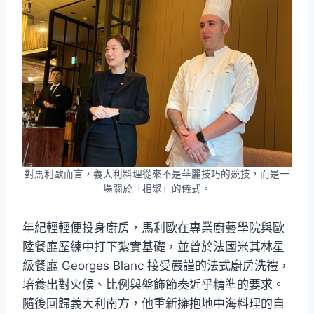
對馬利歐而言，義大利料理從來不是華麗技巧的競技，而是一
場關於「相聚」的儀式。
年紀輕輕便投身廚房，馬利歐在專業廚藝學院與歐
陸餐廳歷練中打下紮實基礎，並曾於法國米其林星
級餐廳 Georges Blanc 接受嚴謹的法式廚房洗禮，
培養出對火候、比例與盤飾節奏近乎精準的要求。
隨後回歸義大利南方，他重新擁抱地中海料理的自