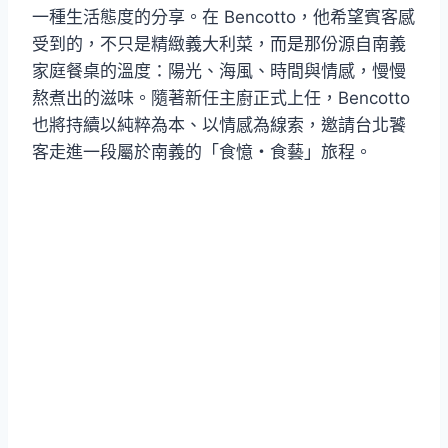
一種生活態度的分享。在 Bencotto，他希望賓客感
受到的，不只是精緻義大利菜，而是那份源自南義
家庭餐桌的溫度：陽光、海風、時間與情感，慢慢
熬煮出的滋味。隨著新任主廚正式上任，Bencotto
也將持續以純粹為本、以情感為線索，邀請台北饕
客走進一段屬於南義的「食憶・食藝」旅程。