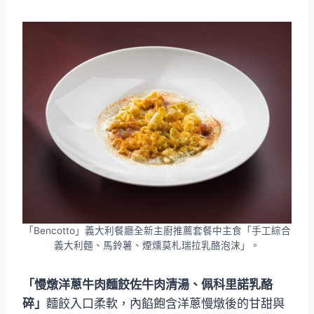
「Bencotto」義大利餐廳全新主廚推薦套餐中主食「手工綜合
義大利麵、馬鈴薯、煙燻莫札瑞拉乳酪泡沫」。
「慢燉洋蔥牛肉麵餃佐牛肉清湯、佩科里諾乳酪
碎」
麵餃入口柔軟，內餡飽含洋蔥慢燉後的甘甜與