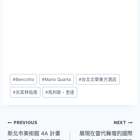
Post
#
Bencotto
#
Mario Quarta
#
台北文華東方酒店
Tags:
#
米其林指南
#
馬利歐・奎達
文
PREVIOUS
NEXT
新北市美術館 4A 計畫
展現在當代舞壇的國際
章