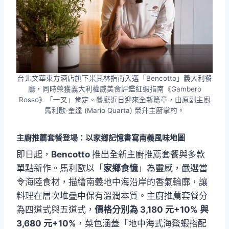
台北文華東方酒店旗下米其林指南入選「Bencotto」義大利餐
廳，同時榮獲義大利權威美食評鑑紅蝦指南《Gambero
Rosso》「一叉」肯定。餐廳近日迎來全新篇章，由原副主廚
馬利歐‧奎達 (Mario Quarta) 榮升主廚掌杓。
主廚推薦套餐登場：以家鄉記憶書寫南義風味地圖
即日起，
Bencotto
推出全新主廚推薦套餐與多款
單點新作。馬利歐以「
家鄉食憶
」為靈感，嚴選當
令海陸食材，描繪南義地中海沿岸的香氣輪廓，讓
料理在層次堆疊中保有溫潤本質。主廚推薦套餐分
為四道式與五道式，
價格分別為 3,180 元+10% 與
3,680 元+10%
，菜色涵蓋「地中海式海鰲蝦搭配