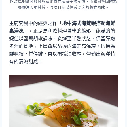
以深厚的歐陸歷練與道地義式家庭美味記憶，帶領廚藝團隊為
餐廳注入更純粹、原味且充滿情感溫度的義式風味。
主廚套餐中的經典之作「
地中海式海鰲蝦搭配海鮮
高湯凍
」，正是馬利歐料理哲學的縮影。飽滿的螯
蝦僅以鹽與胡椒調味，炙烤至半熟狀態，保留彈嫩
多汁的質地；上層覆以晶透的海鮮高湯凍，彷彿為
鮮味按下暫停鍵，再以橄欖油收尾，勾勒出海洋特
有的清澈甜感。