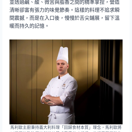
並透過鹹、酸、微苦與脂香之間的精準拿捏，營造
清晰卻富有張力的味覺節奏。這樣的料理不追求瞬
間震撼，而是在入口後，慢慢於舌尖鋪展，留下溫
暖而持久的記憶。
馬利歐主廚秉持義大利料理「回歸食材本質」理念，馬利歐將