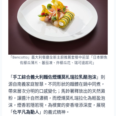
「Bencotto」義大利餐廳全新主廚推薦套餐中前菜「日本鰤魚
佐櫛瓜薄片、蕃茄凍、炸櫛瓜花、瑞可達起司」
「
手工綜合義大利麵佐煙燻莫札瑞拉乳酪泡沫
」則
源自南義家庭智慧。不同形狀的麵體在鍋中同煮，
帶來層次分明的口感變化；馬鈴薯釋放出的天然澱
粉，讓醬汁自然濃稠，而煙燻莫札瑞拉化為輕盈泡
沫，煙香若隱若現，為樸實的麥香增添深度，展現
「
化平凡為動人
」的義式精神。