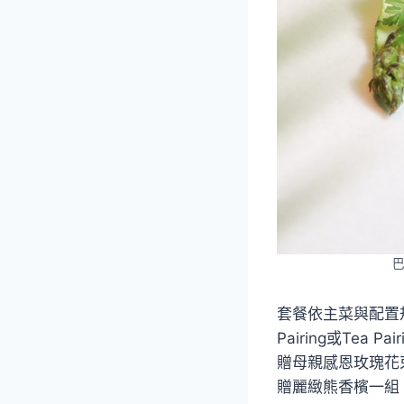
巴
套餐依主菜與配置規劃
Pairing或Te
贈母親感恩玫瑰花束
贈麗緻熊香檳一組