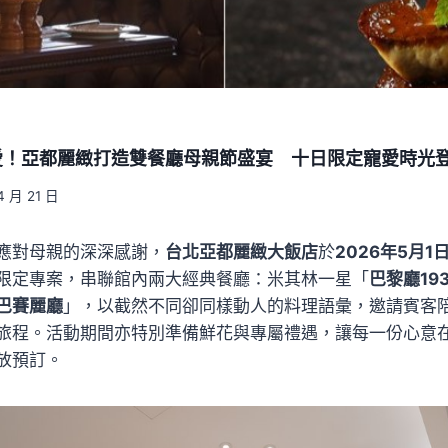
愛！亞都麗緻打造雙餐廳母親節盛宴 十日限定寵愛時光
4 月 21 日
應對母親的深深感謝，
台北亞都麗緻大飯店
於
2026年5月1
限定專案，串聯館內兩大經典餐廳：米其林一星「
巴黎廳193
巴賽麗廳
」，以截然不同卻同樣動人的料理語彙，邀請賓客
旅程。活動期間亦特別準備鮮花與專屬禮遇，讓每一份心意
放預訂。