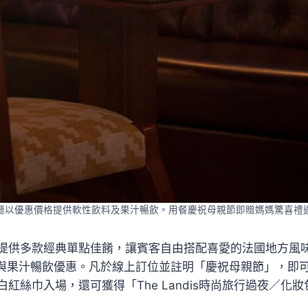
廳以優惠價格提供軟性飲料及果汁暢飲。用餐慶祝母親節即贈媽媽驚喜禮
提供多款經典單點佳餚，讓賓客自由搭配喜愛的法國地方風
飲料與果汁暢飲優惠。凡於線上訂位並註明「慶祝母親節」，即
紅絲巾入場，還可獲得「The Landis時尚旅行過夜／化