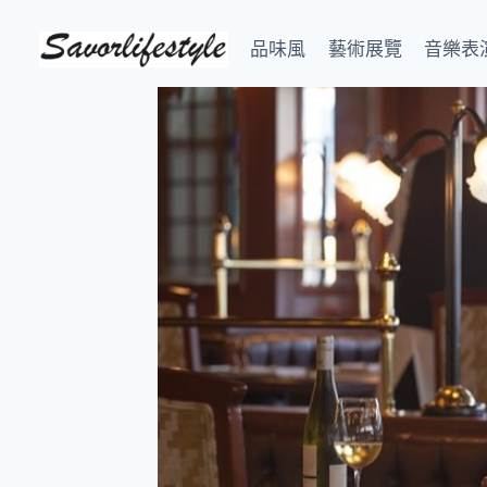
Skip
to
品味風
藝術展覽
音樂表
content