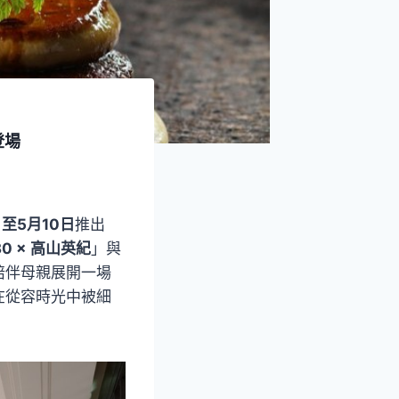
登場
日至5月10日
推出
0 × 高山英紀
」與
陪伴母親展開一場
在從容時光中被細