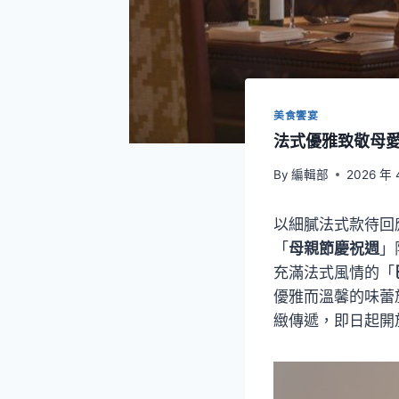
美食饗宴
法式優雅致敬母
By
編輯部
2026 年 
以細膩法式款待回
「
母親節慶祝週
」
充滿法式風情的「
優雅而溫馨的味蕾
緻傳遞，即日起開