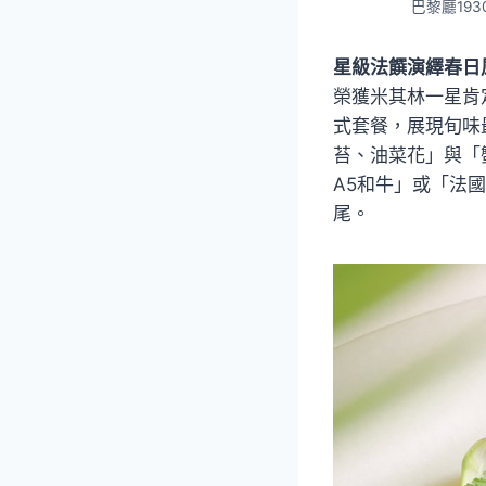
巴黎廳19
星級法饌演繹春日風
榮獲米其林一星肯
式套餐，展現旬味
苔、油菜花」與「
A5和牛」或「法
尾。