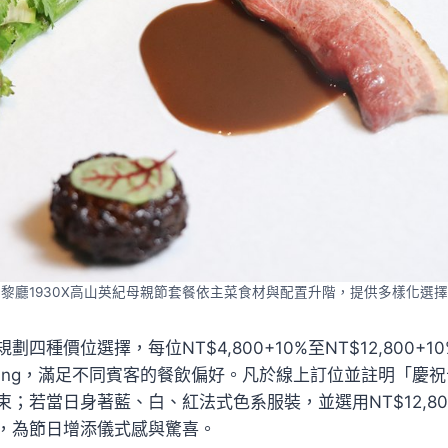
黎廳1930X高山英紀母親節套餐依主菜食材與配置升階，提供多樣化選
四種價位選擇，每位NT$4,800+10%至NT$12,800+1
a Pairing，滿足不同賓客的餐飲偏好。凡於線上訂位並註明「
；若當日身著藍、白、紅法式色系服裝，並選用NT$12,8
，為節日增添儀式感與驚喜。