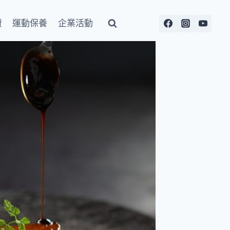
費
運動保養
企業活動