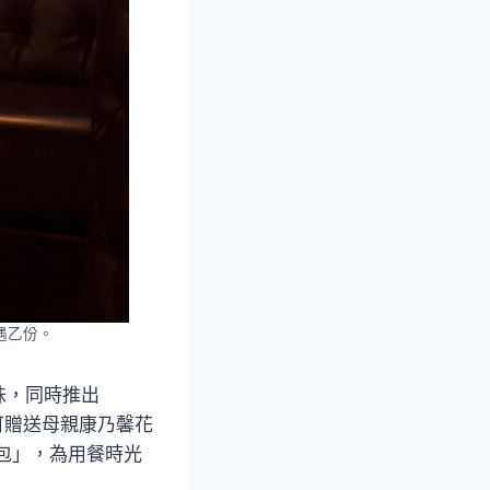
遇乙份。
味，同時推出
可贈送母親康乃馨花
妝包」，為用餐時光