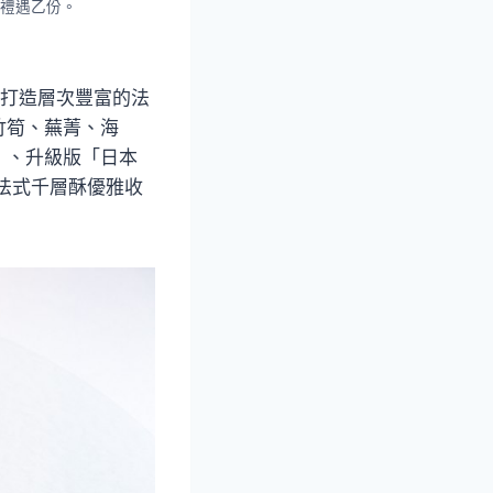
喜禮遇乙份。
，打造層次豐富的法
竹筍、蕪菁、海
」、升級版「日本
法式千層酥優雅收