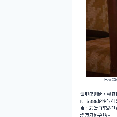
巴賽麗
母親節期間，餐廳
NT$388軟性
束；若當日配戴藍白
增添風格亮點。