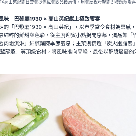
30X高山英紀節日套餐提供佐餐飲品優惠價。用餐慶祝母親節即贈媽媽驚
味 巴黎廳1930 × 高山英紀獻上極致饗宴
定的「巴黎廳1930 × 高山英紀」，以春季當令食材為靈感
最純粹的鮮甜與色彩。從主廚迎賓小點揭開序幕，湯品如「
蟹肉霜淇淋」細膩鋪陳季節氣息；主菜則精選「炭火胭脂鴨
國藍龍蝦」等頂級食材，將風味推向高峰，最後以酥脆層層的