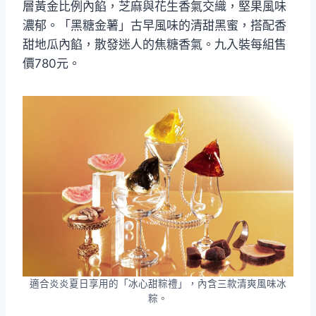
層黃金比例內餡，芝麻與花生香氣交織，堅果風味
濃郁。「黑糖金薯」古早風味的清甜黑蜜，搭配香
甜地瓜內餡，散發迷人的焦糖香氣。九入裝每組售
價780元。
適合炎炎夏日享用的「冰心甜粽禮」，內含三款清爽風味冰
粽。