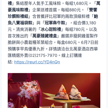
禮
」集結歷年人氣手工風味粽，每組1,680元。「
萬
豪風味粽禮
」企業送禮首選，每組880元。「
雙饗
珍饌粽禮組
」含曾獲評比冠軍的兩款頂級粽禮「
鮑
魚八寶福袋粽
」與「
冠軍犇牛粽
」，組合價3,180
元。清爽消暑的「
冰心甜粽禮
」每組780元。以及
首次推出的「
萬豪臻藏禮盒
」嚴選非籠飼雞蛋製作
脆餅與小農栽種茶葉組合，每盒680元。6月7日前
預購享早鳥優惠九折。詳情請洽台北萬豪酒店西華
匯精選外賣(02)2175-7970。線上訂購連
結:
https://reurl.cc/YD4nQn