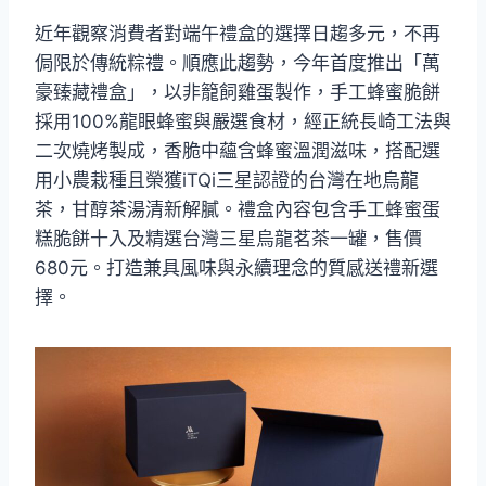
近年觀察消費者對端午禮盒的選擇日趨多元，不再
侷限於傳統粽禮。順應此趨勢，今年首度推出「萬
豪臻藏禮盒」，以非籠飼雞蛋製作，手工蜂蜜脆餅
採用100%龍眼蜂蜜與嚴選食材，經正統長崎工法與
二次燒烤製成，香脆中蘊含蜂蜜溫潤滋味，搭配選
用小農栽種且榮獲iTQi三星認證的台灣在地烏龍
茶，甘醇茶湯清新解膩。禮盒內容包含手工蜂蜜蛋
糕脆餅十入及精選台灣三星烏龍茗茶一罐，售價
680元。打造兼具風味與永續理念的質感送禮新選
擇。