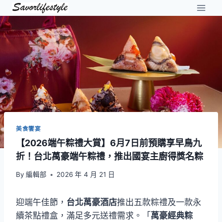
Skip
to
content
美食饗宴
【2026端午粽禮大賞】6月7日前預購享早鳥九
折！台北萬豪端午粽禮，推出國宴主廚得獎名粽
By
編輯部
2026 年 4 月 21 日
迎端午佳節，
台北萬豪酒店
推出五款粽禮及一款永
續茶點禮盒，滿足多元送禮需求。「
萬豪經典粽