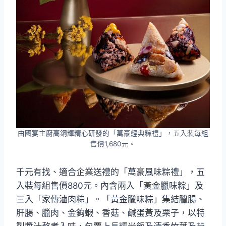
由國宴主廚高鋼輝精心研發的「萬豪經典粽禮」，五入裝每組
售價1,680元。
千元有找、適合企業送禮的「萬豪風味粽禮」，五
入裝每組售價880元。內含兩入「黃金臘味粽」及
三入「家傳滷肉粽」。「黃金臘味粽」集結臘腸、
肝腸、臘肉、金鉤蝦、香菇、鹹蛋黃及栗子，以特