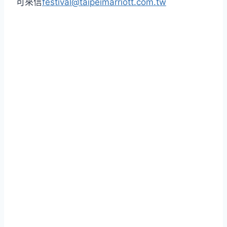
可來信
festival@taipeimarriott.com.tw