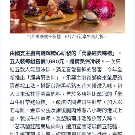
台北萬豪端午粽禮，6月7日前享早鳥九折。
由國宴主廚高鋼輝精心研發的「萬豪經典粽禮」，
五入裝每組售價1,680元，贈精美保冷袋。
一次集
結五款人氣風味粽，滿足喜愛嘗鮮的饕客。今年全
新推出「經典裹蒸粽」，承襲主廚家鄉廣東肇慶的
裹蒸粽工法。搭配台灣黑毛豬五花肉慢燉入味，包
入日本瑤柱等豐富餡料。曾於多項評比奪冠的「豪
華牛肝蕈鮑魚粽」，嚴選法國進口牛肝蕈，加入以
老母雞、金華火腿及豬後腿肉熬煮八小時的港式上
湯，製成牛肝蕈凍，及整顆南非活鮑魚等入粽。
「葛瑪蘭紅麴東坡肉粽」選用宜蘭噶瑪蘭五花豬，
加入噶瑪蘭威士忌、紹興酒與紅麴滷汁燉煮，搭配