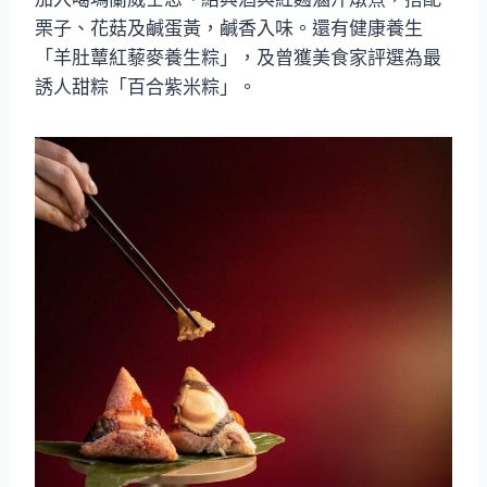
栗子、花菇及鹹蛋黃，鹹香入味。還有健康養生
「羊肚蕈紅藜麥養生粽」，及曾獲美食家評選為最
誘人甜粽「百合紫米粽」。