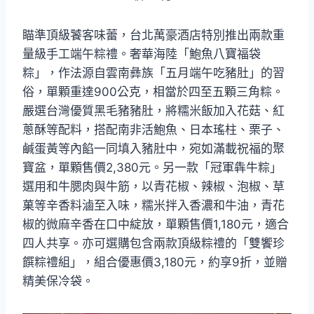
瞄準頂級饕客味蕾，台北萬豪酒店特別推出兩款重
量級手工端午粽禮。奢華海陸「鮑魚八寶福袋
粽」，作法源自雲南彝族「五月端午吃豬肚」的習
俗，單顆重達900公克，相當於四至五顆三角粽。
嚴選台灣優質黑毛豬豬肚，將糯米飯加入花菇、紅
蔥酥等配料，搭配南非活鮑魚、日本瑤柱、栗子、
鹹蛋黃等內餡一同填入豬肚中，宛如滿載祝福的聚
寶盆，單顆售價2,380元。另一款「冠軍犇牛粽」
選用和牛腮肉與牛筋，以青花椒、辣椒、泡椒、草
菓等辛香料滷至入味，糯米拌入香濃和牛油，青花
椒的微麻辛香在口中綻放，單顆售價1,180元，適合
四人共享。亦可選購包含兩款頂級粽禮的「雙饗珍
饌粽禮組」，組合優惠價3,180元，約享9折，並贈
精美保冷袋。