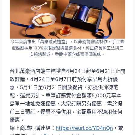
今年首度推出「萬豪臻藏禮盒」，以非籠飼雞蛋製作，手工蜂
蜜脆餅採用100%龍眼蜂蜜與嚴選食材，經正統長崎工法與二
次燒烤製成，香脆中蘊含蜂蜜溫潤滋味。
台北萬豪酒店端午粽禮自4月24日起至6月21日止開
放訂購，4月24日至6月7日前預付享早鳥九折優
惠，5月11日至6月21日開放提貨，亦提供冷凍宅
配、運費另計。單筆訂購實付金額滿5,000元享本
島單一地址免運優惠，大宗訂購另有優惠。需於提
前三日預訂。優惠不得併用，宅配費用不適用任何
優惠。
線上商城訂購連結：
https://reurl.cc/YD4nQn
，或