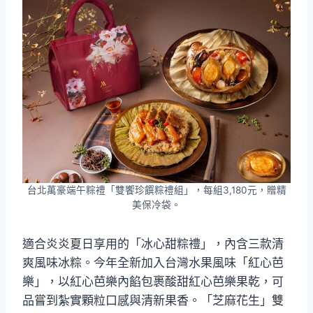
台北萬豪端午粽禮「雙饗珍饌粽禮組」，每組3,180元，贈精
美保冷袋。
適合炎炎夏日享用的「冰心甜粽禮」，內含三款清
爽風味冰粽。今年全新加入台灣水果風味「紅心芭
樂」，以紅心芭樂內餡包裹酸甜紅心芭樂果乾，可
品嘗到紮實顆粒口感與清新果香。「芝麻花生」雙