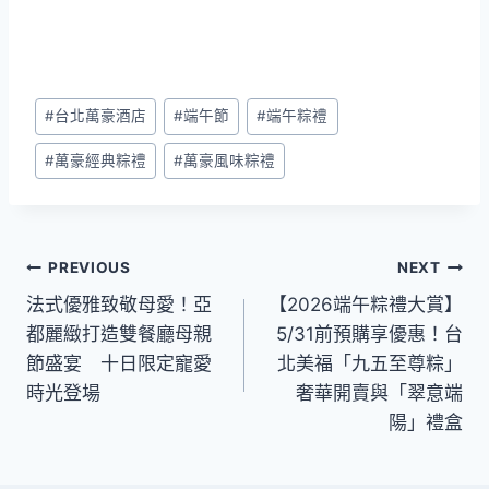
Post
#
台北萬豪酒店
#
端午節
#
端午粽禮
Tags:
#
萬豪經典粽禮
#
萬豪風味粽禮
文
PREVIOUS
NEXT
法式優雅致敬母愛！亞
【2026端午粽禮大賞】
章
都麗緻打造雙餐廳母親
5/31前預購享優惠！台
導
節盛宴 十日限定寵愛
北美福「九五至尊粽」
時光登場
奢華開賣與「翠意端
覽
陽」禮盒