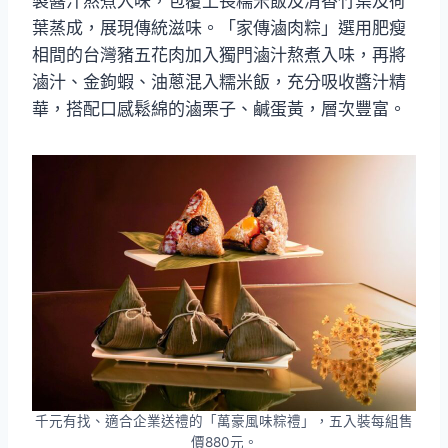
製醬汁熬煮入味，包覆上長糯米飯及清香竹葉及荷
葉蒸成，展現傳統滋味。「家傳滷肉粽」選用肥瘦
相間的台灣豬五花肉加入獨門滷汁熬煮入味，再將
滷汁、金鉤蝦、油蔥混入糯米飯，充分吸收醬汁精
華，搭配口感鬆綿的滷栗子、鹹蛋黃，層次豐富。
千元有找、適合企業送禮的「萬豪風味粽禮」，五入裝每組售
價880元。