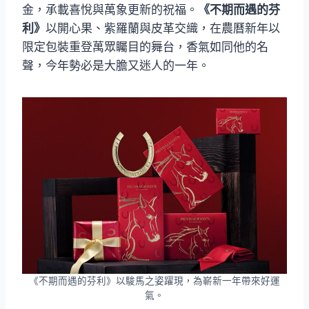
金，承載喜悅與萬象更新的祝福。
《不期而遇的芬
利》
以開心果、紫羅蘭與皮革交織，在農曆新年以
限定包裝重登萬眾矚目的舞台，香氣如同他的名
聲，今年勢必是大膽又迷人的一年。
《不期而遇的芬利》以駿馬之姿躍現，為嶄新一年帶來好運
氣。