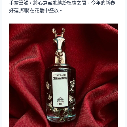
手繪筆觸，將心意藏進繽紛植繪之間。今年的新春
好運,即將在花叢中盛放。