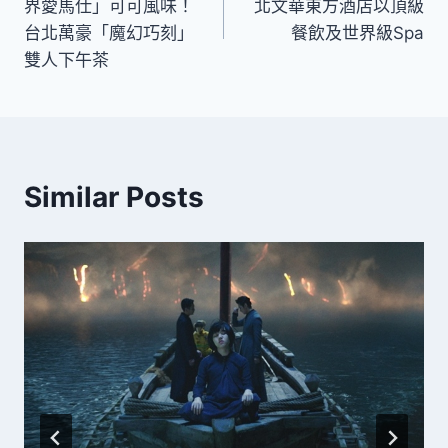
界愛馬仕」可可風味！
北文華東方酒店以頂級
導
台北萬豪「魔幻巧刻」
餐飲及世界級Spa
雙人下午茶
覽
Similar Posts