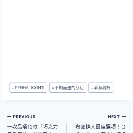
Post
#
PENHALIGON’S
#
不期而遇的芬利
#
潘海利根
Tags:
文
PREVIOUS
NEXT
一次品嚐12款「巧克力
奢寵情人最佳選項！台
章