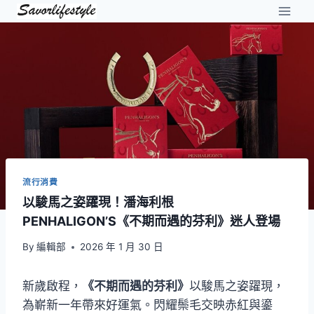
Skip
to
content
流行消費
以駿馬之姿躍現！潘海利根
PENHALIGON’S《不期而遇的芬利》迷人登場
By
編輯部
2026 年 1 月 30 日
新歲啟程，
《不期而遇的芬利》
以駿馬之姿躍現，
為嶄新一年帶來好運氣。閃耀鬃毛交映赤紅與鎏