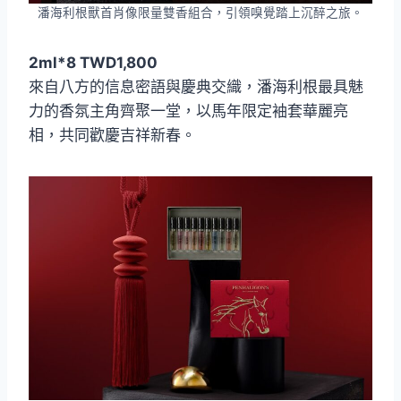
潘海利根獸首肖像限量雙香組合，引領嗅覺踏上沉醉之旅。
2ml*8 TWD1,800
來自八方的信息密語與慶典交織，潘海利根最具魅
力的香氛主角齊聚一堂，以馬年限定袖套華麗亮
相，共同歡慶吉祥新春。