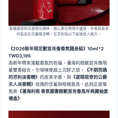
紫羅蘭葉與豆蔻相互輝映，開心果在熱情中盛放，辛香與皮革
的氣息在花叢間流轉，在芬利指尖下綻放迷人魅力。
《2026新年限定獸首肖像香氛隨身組》10ml*2
TWD3,195
為新年帶來滿載香氣的祝福，潘海利根獸首肖像限
量雙香組合，引領嗅覺踏上沉醉之旅，
《不期而遇
的芬利淡香精》
的皮革辛香，與
《望眼欲穿的公爵
夫人淡香精》
玫瑰的含蓄與柑橘氣息，此刻正是策
馬奔
《潘海利根 香氛圖書館獸首肖像馬年典藏袖套
禮盒》