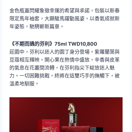
金色瓶蓋閃耀象徵幸運的希望與承諾，包裝以新春
限定馬年袖套，大顯駿馬躍動風姿，以香氣成就新
年姿態，馳騁嶄新篇章。
《不期而遇的芬利》75ml TWD10,800
莊園中，芬利以迷人的園丁身分登場。紫羅蘭葉與
豆蔻相互輝映，開心果在熱情中盛放，辛香與皮革
的氣息在花叢間流轉，在芬利指尖下綻放迷人魅
力。一切困難挑戰，終將在這雙巧手的撫觸下，被
溫柔地馴服。