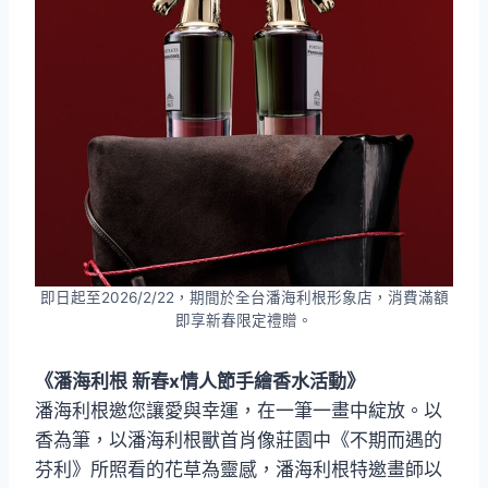
即日起至2026/2/22，期間於全台潘海利根形象店，消費滿額
即享新春限定禮贈。
《潘海利根 新春x情人節手繪香水活動》
潘海利根邀您讓愛與幸運，在一筆一畫中綻放。以
香為筆，以潘海利根獸首肖像莊園中《不期而遇的
芬利》所照看的花草為靈感，潘海利根特邀畫師以